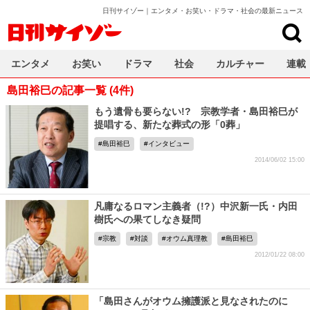
日刊サイゾー｜エンタメ・お笑い・ドラマ・社会の最新ニュース
日刊サイゾー
エンタメ
お笑い
ドラマ
社会
カルチャー
連載
島田裕巳の記事一覧 (4件)
もう遺骨も要らない!? 宗教学者・島田裕巳が
提唱する、新たな葬式の形「0葬」
島田裕巳
インタビュー
2014/06/02 15:00
凡庸なるロマン主義者（!?）中沢新一氏・内田
樹氏への果てしなき疑問
宗教
対談
オウム真理教
島田裕巳
2012/01/22 08:00
「島田さんがオウム擁護派と見なされたのに