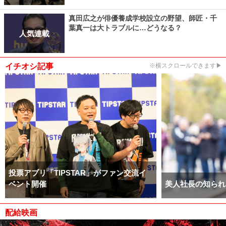
真田広之が俳優養成学校設立の野望、師匠・千
葉真一は大トラブルに…どうなる？
人気連載
イチオシ記事
※横スクロールできます▶
投票アプリ「TIPSTAR」がファン交流イ
ベント開催
美人社長の知られ
配給映画