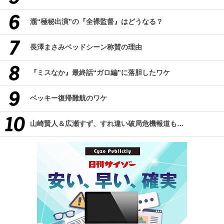
瀧“極秘出演”の『全裸監督』はどうなる？
長澤まさみベッドシーン称賛の理由
『ミスなか』最終話“ガロ編”に落胆したワケ
ベッキー復帰難航のワケ
山崎賢人＆広瀬すず、すれ違い破局危機報道も…