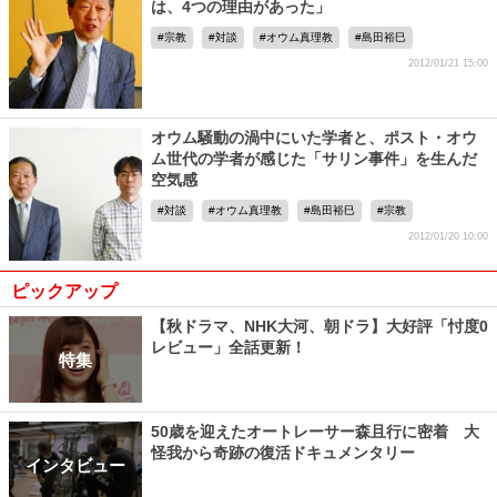
は、4つの理由があった」
宗教
対談
オウム真理教
島田裕巳
2012/01/21 15:00
オウム騒動の渦中にいた学者と、ポスト・オウ
ム世代の学者が感じた「サリン事件」を生んだ
空気感
対談
オウム真理教
島田裕巳
宗教
2012/01/20 10:00
ピックアップ
【秋ドラマ、NHK大河、朝ドラ】大好評「忖度0
レビュー」全話更新！
特集
50歳を迎えたオートレーサー森且行に密着 大
怪我から奇跡の復活ドキュメンタリー
インタビュー