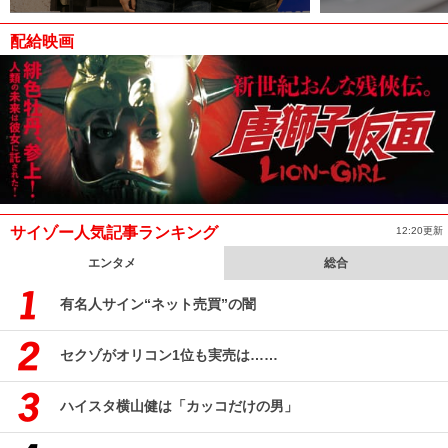
配給映画
サイゾー人気記事ランキング
12:20更新
エンタメ
総合
有名人サイン“ネット売買”の闇
セクゾがオリコン1位も実売は……
ハイスタ横山健は「カッコだけの男」