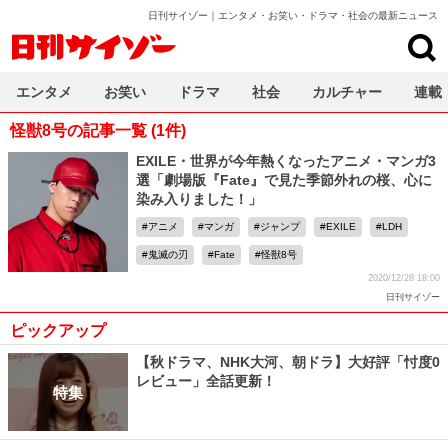
日刊サイゾー｜エンタメ・お笑い・ドラマ・社会の最新ニュース
日刊サイゾー
エンタメ
お笑い
ドラマ
社会
カルチャー
連載
怪獣8号の記事一覧 (1件)
EXILE・世界が今年熱くなったアニメ・マンガ3
選「劇場版『Fate』で見た季節外れの桜、心に
染み入りました！」
アニメ
マンガ
ジャンプ
EXILE
LDH
鬼滅の刃
Fate
怪獣8号
2020/12/28 18:00
日刊サイゾー
ピックアップ
【秋ドラマ、NHK大河、朝ドラ】大好評「忖度0
レビュー」全話更新！
特集