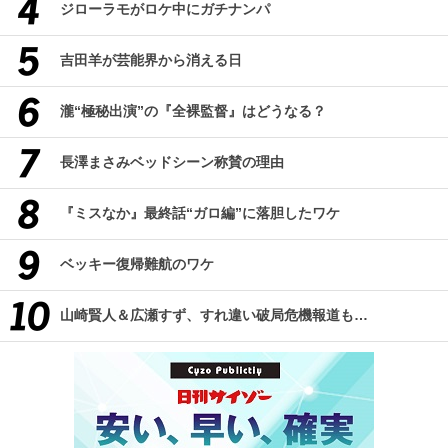
ジローラモがロケ中にガチナンパ
吉田羊が芸能界から消える日
瀧“極秘出演”の『全裸監督』はどうなる？
長澤まさみベッドシーン称賛の理由
『ミスなか』最終話“ガロ編”に落胆したワケ
ベッキー復帰難航のワケ
山崎賢人＆広瀬すず、すれ違い破局危機報道も…