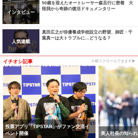
50歳を迎えたオートレーサー森且行に密着 大
怪我から奇跡の復活ドキュメンタリー
インタビュー
真田広之が俳優養成学校設立の野望、師匠・千
葉真一は大トラブルに…どうなる？
人気連載
イチオシ記事
※横スクロールできます▶
投票アプリ「TIPSTAR」がファン交流イ
ベント開催
美人社長の知られ