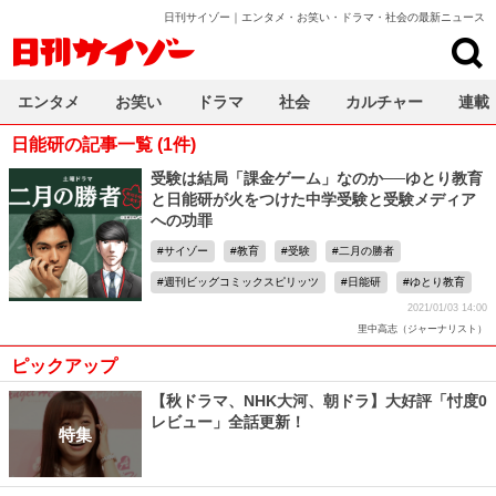
日刊サイゾー｜エンタメ・お笑い・ドラマ・社会の最新ニュース
日刊サイゾー
エンタメ
お笑い
ドラマ
社会
カルチャー
連載
日能研の記事一覧 (1件)
受験は結局「課金ゲーム」なのか──ゆとり教育
と日能研が火をつけた中学受験と受験メディア
への功罪
サイゾー
教育
受験
二月の勝者
週刊ビッグコミックスピリッツ
日能研
ゆとり教育
2021/01/03 14:00
里中高志（ジャーナリスト）
ピックアップ
【秋ドラマ、NHK大河、朝ドラ】大好評「忖度0
レビュー」全話更新！
特集