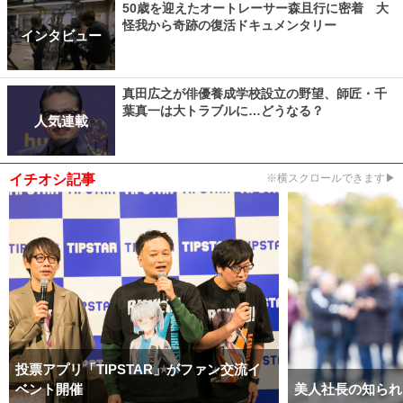
50歳を迎えたオートレーサー森且行に密着 大
怪我から奇跡の復活ドキュメンタリー
インタビュー
真田広之が俳優養成学校設立の野望、師匠・千
葉真一は大トラブルに…どうなる？
人気連載
イチオシ記事
※横スクロールできます▶
投票アプリ「TIPSTAR」がファン交流イ
ベント開催
美人社長の知られ