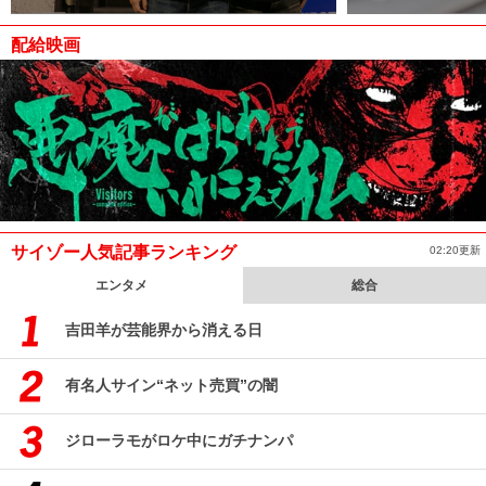
配給映画
サイゾー人気記事ランキング
02:20更新
エンタメ
総合
吉田羊が芸能界から消える日
有名人サイン“ネット売買”の闇
ジローラモがロケ中にガチナンパ