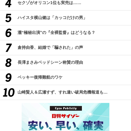
セクゾがオリコン1位も実売は……
ハイスタ横山健は「カッコだけの男」
瀧“極秘出演”の『全裸監督』はどうなる？
倉持由香、結婚で「騙された」の声
長澤まさみベッドシーン称賛の理由
ベッキー復帰難航のワケ
山崎賢人＆広瀬すず、すれ違い破局危機報道も…