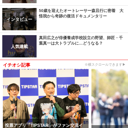
50歳を迎えたオートレーサー森且行に密着 大
怪我から奇跡の復活ドキュメンタリー
インタビュー
真田広之が俳優養成学校設立の野望、師匠・千
葉真一は大トラブルに…どうなる？
人気連載
イチオシ記事
※横スクロールできます▶
投票アプリ「TIPSTAR」がファン交流イ