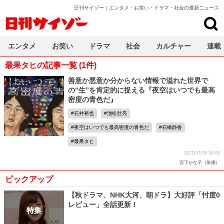
日刊サイゾー｜エンタメ・お笑い・ドラマ・社会の最新ニュース
日刊サイゾー
エンタメ
お笑い
ドラマ
社会
カルチャー
連載
最果タヒの記事一覧 (1件)
善意か悪意か分からない情報で溢れた世界で
の“生”を肯定的に捉える『夜空はいつでも最高
密度の青色だ』
石井裕也
池松壮亮
夜空はいつでも最高密度の青色だ
石橋静香
最果タヒ
2021/07/26 18:00
宮下かな子（俳優）
ピックアップ
【秋ドラマ、NHK大河、朝ドラ】大好評「忖度0
レビュー」全話更新！
特集