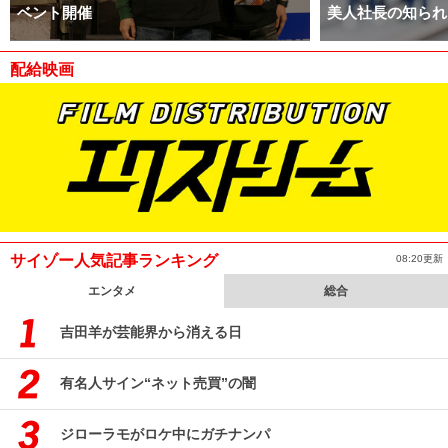
ベント開催
美人社長の知られ
配給映画
サイゾー人気記事ランキング
08:20更新
エンタメ
総合
吉田羊が芸能界から消える日
有名人サイン“ネット売買”の闇
ジローラモがロケ中にガチナンパ