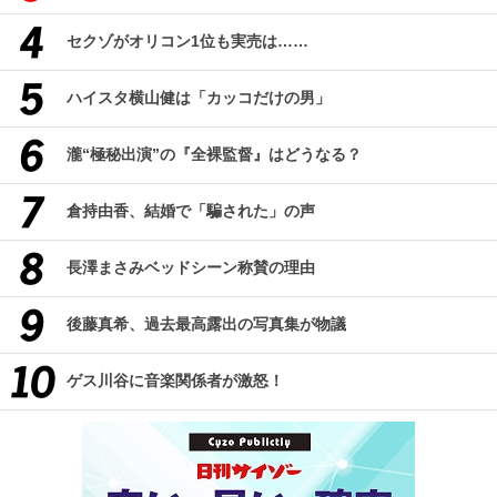
セクゾがオリコン1位も実売は……
ハイスタ横山健は「カッコだけの男」
瀧“極秘出演”の『全裸監督』はどうなる？
倉持由香、結婚で「騙された」の声
長澤まさみベッドシーン称賛の理由
後藤真希、過去最高露出の写真集が物議
ゲス川谷に音楽関係者が激怒！