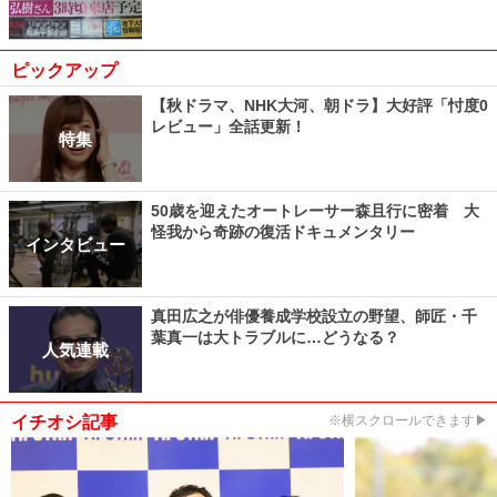
ピックアップ
【秋ドラマ、NHK大河、朝ドラ】大好評「忖度0
レビュー」全話更新！
特集
50歳を迎えたオートレーサー森且行に密着 大
怪我から奇跡の復活ドキュメンタリー
インタビュー
真田広之が俳優養成学校設立の野望、師匠・千
葉真一は大トラブルに…どうなる？
人気連載
イチオシ記事
※横スクロールできます▶