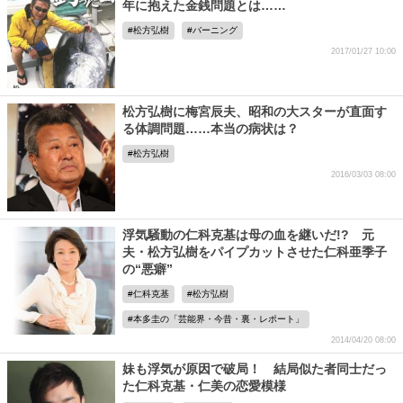
年に抱えた金銭問題とは……
松方弘樹
バーニング
2017/01/27 10:00
松方弘樹に梅宮辰夫、昭和の大スターが直面す
る体調問題……本当の病状は？
松方弘樹
2016/03/03 08:00
浮気騒動の仁科克基は母の血を継いだ!? 元
夫・松方弘樹をパイプカットさせた仁科亜季子
の“悪癖”
仁科克基
松方弘樹
本多圭の「芸能界・今昔・裏・レポート」
2014/04/20 08:00
妹も浮気が原因で破局！ 結局似た者同士だっ
た仁科克基・仁美の恋愛模様