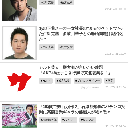
仁科克基
松方弘樹
2014/04/08 08:00
あの下着メーカー女社長の“まるでペット”だっ
た仁科克基 多岐川華子との離婚問題は泥沼化
か？
仁科克基
松方弘樹
2012/07/31 10:00
カルト芸人・殿方充が言いたい放題！
「AKB48は手こき行脚で東北復興を！」
カルト
松方弘樹
プレミアサイゾー
皇室
サイゾーpremium
2011/05/17 21:00
「1時間で数百万円!?」石原都知事のパチンコ批
判に高額営業ギャラの芸能人が戦々恐々
石原慎太郎
パチンコ
松方弘樹
2011/04/26 08:00