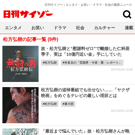
日刊サイゾー｜エンタメ・お笑い・ドラマ・社会の最新ニュース
日刊サイゾー
エンタメ
お笑い
ドラマ
社会
カルチャー
連載
松方弘樹の記事一覧 (9件)
故・松方弘樹と“慰謝料ゼロ”で離婚した仁科亜
季子、実は「10億円近い金」手にしていた
松方弘樹
本多圭の「芸能界・今昔・裏・レポート」
2017/02/18 10:00
松方弘樹の追悼番組でも出せない……「ヤクザ
映画」をめぐるテレビの厳しい現状とは
松方弘樹
暴力団
2017/02/01 12:00
「最近まで悩んでいた」故・松方弘樹さんが晩