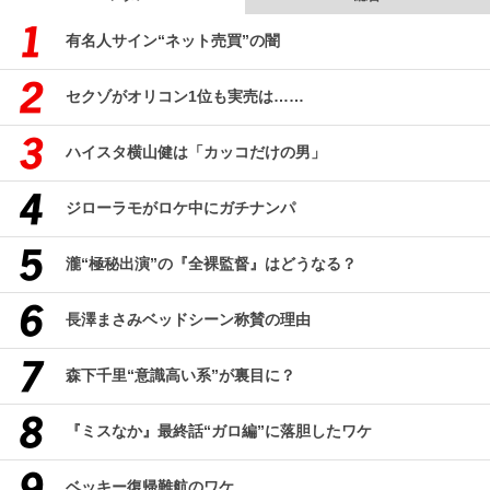
有名人サイン“ネット売買”の闇
セクゾがオリコン1位も実売は……
ハイスタ横山健は「カッコだけの男」
ジローラモがロケ中にガチナンパ
瀧“極秘出演”の『全裸監督』はどうなる？
長澤まさみベッドシーン称賛の理由
森下千里“意識高い系”が裏目に？
『ミスなか』最終話“ガロ編”に落胆したワケ
ベッキー復帰難航のワケ