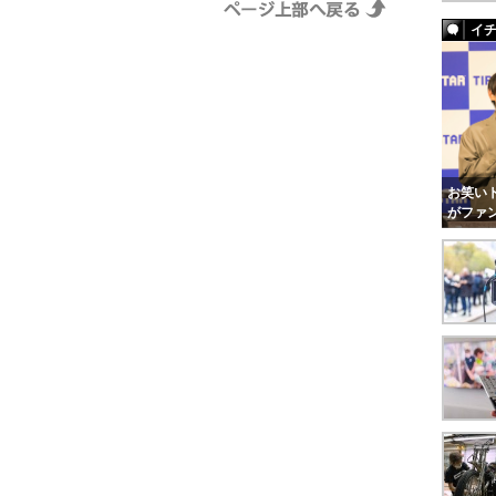
イ
お笑いト
がファ