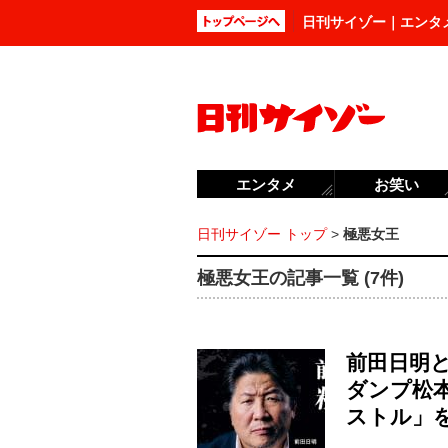
日刊サイゾー｜エンタ
エンタメ
お笑い
日刊サイゾー トップ
>
極悪女王
極悪女王の記事一覧 (7件)
前田日明
ダンプ松
ストル」