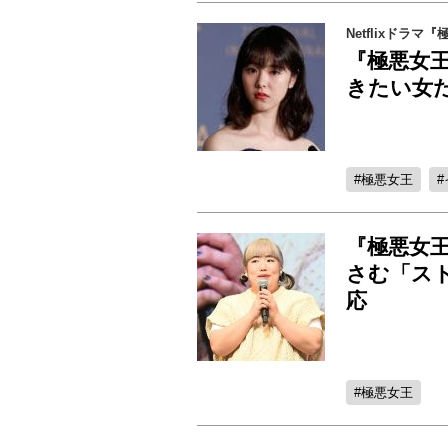
Netflixドラ
『極悪女
きたい女
極悪女王
『極悪女
さむ「ス
応
極悪女王