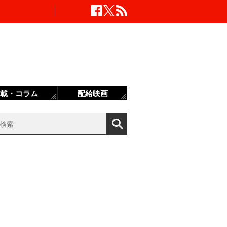
載・コラム
配給映画