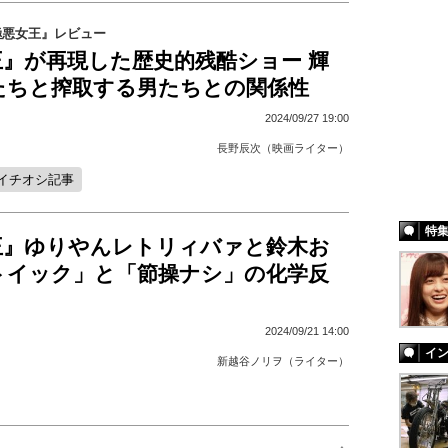
マ『極悪女王』レビュー
王』が再現した歴史的残酷ショー 輝
たちと搾取する男たちとの関係性
2024/09/27 19:00
長野辰次（映画ライター）
イチオシ記事
特
王』ゆりやんレトリィバァと鈴木お
トイック」と「節操ナシ」の化学反
2024/09/21 14:00
イ
新越谷ノリヲ（ライター）