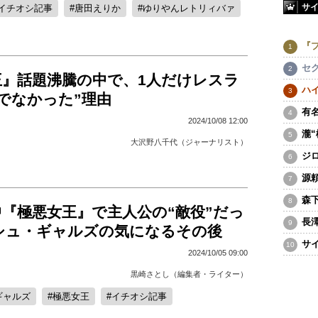
サ
イチオシ記事
唐田えりか
ゆりやんレトリィバァ
『
セ
王』話題沸騰の中で、1人だけレスラ
ハ
でなかった”理由
有
2024/10/08 12:00
瀧
大沢野八千代（ジャーナリスト）
ジ
源
森
『極悪女王』で主人公の“敵役”だっ
長
シュ・ギャルズの気になるその後
サ
2024/10/05 09:00
黒崎さとし（編集者・ライター）
ギャルズ
極悪女王
イチオシ記事