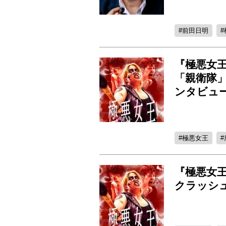
前田日明
『極悪女
「親衛隊
ンタビュ
極悪女王
『極悪女
クラッシ