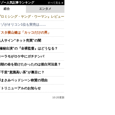
イゾー人気記事ランキング
すべて見る
総合
エンタメ
プロミシング・ヤング・ウーマン』レビュー
クゾがオリコン1位も実売は……
イスタ横山健は「カッコだけの男」
名人サイン“ネット売買”の闇
“極秘出演”の『全裸監督』はどうなる？
ローラモがロケ中にガチナンパ
頼朝の命を助けたかったのは後白河法皇？
下千里“意識高い系”が裏目に？
澤まさみベッドシーン称賛の理由
イトリニューアルのお知らせ
10:20更新