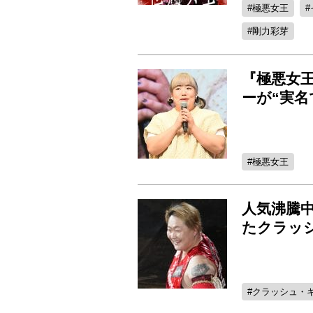
極悪女王
剛力彩芽
『極悪女
ーが“実名
極悪女王
人気沸騰中
たクラッ
クラッシュ・