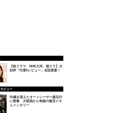
集
【秋ドラマ、NHK大河、朝ドラ】大
好評「忖度0レビュー」全話更新！
ンタビュー
50歳を迎えたオートレーサー森且行
に密着 大怪我から奇跡の復活ドキ
ュメンタリー