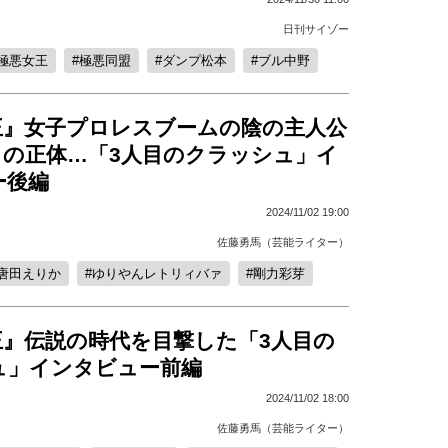
日刊サイゾー
極悪女王
極悪同盟
ダンプ松本
ブル中野
王』女子プロレスブームの陰の主人公
」の正体…「3人目のクラッシュ」イ
ー後編
2024/11/02 19:00
佐藤勇馬（芸能ライター）
唐田えりか
ゆりやんレトリィバァ
剛力彩芽
王』伝説の時代を目撃した「3人目の
ュ」インタビュー前編
2024/11/02 18:00
佐藤勇馬（芸能ライター）