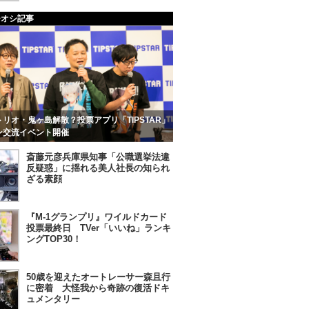
チオシ記事
リオ・鬼ヶ島解散？投票アプリ「TIPSTAR」
ン交流イベント開催
斎藤元彦兵庫県知事「公職選挙法違
反疑惑」に揺れる美人社長の知られ
ざる素顔
『M-1グランプリ』ワイルドカード
投票最終日 TVer「いいね」ランキ
ングTOP30！
50歳を迎えたオートレーサー森且行
に密着 大怪我から奇跡の復活ドキ
ュメンタリー