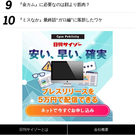
『金カム』に必要なのは顔より筋肉？
『ミスなか』最終話“ガロ編”に落胆したワケ
日刊サイゾーとは
会社概要