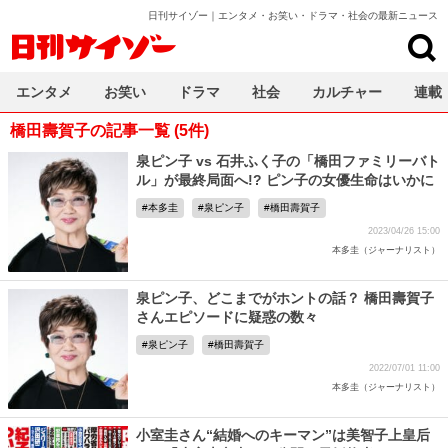
日刊サイゾー｜エンタメ・お笑い・ドラマ・社会の最新ニュース
日刊サイゾー
エンタメ
お笑い
ドラマ
社会
カルチャー
連載
橋田壽賀子の記事一覧 (5件)
泉ピン子 vs 石井ふく子の「橋田ファミリーバト
ル」が最終局面へ!? ピン子の女優生命はいかに
本多圭
泉ピン子
橋田壽賀子
2023/04/26 15:00
本多圭（ジャーナリスト）
泉ピン子、どこまでがホントの話？ 橋田壽賀子
さんエピソードに疑惑の数々
泉ピン子
橋田壽賀子
2022/07/01 11:00
本多圭（ジャーナリスト）
小室圭さん“結婚へのキーマン”は美智子上皇后