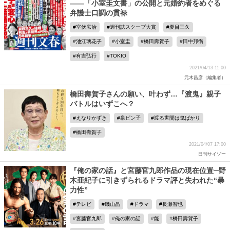
――「小室圭文書」の公開と元婚約者をめぐる
弁護士口調の貫禄
室伏広治
週刊誌スクープ大賞
夏目三久
池江璃花子
小室圭
橋田壽賀子
田中邦衛
有吉弘行
TOKIO
2021/04/13 11:00
元木昌彦（編集者）
橋田壽賀子さんの願い、叶わず…『渡鬼』親子
バトルはいずこへ？
えなりかずき
泉ピン子
渡る世間は鬼ばかり
橋田壽賀子
2021/04/07 17:00
日刊サイゾー
『俺の家の話』と宮藤官九郎作品の現在位置─野
木亜紀子に引きずられるドラマ評と失われた“暴
力性”
テレビ
磯山晶
ドラマ
長瀬智也
宮藤官九郎
俺の家の話
能
橋田壽賀子