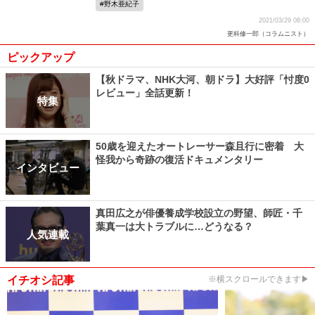
野木亜紀子
2021/03/29 08:00
更科修一郎（コラムニスト）
ピックアップ
【秋ドラマ、NHK大河、朝ドラ】大好評「忖度0
レビュー」全話更新！
特集
50歳を迎えたオートレーサー森且行に密着 大
怪我から奇跡の復活ドキュメンタリー
インタビュー
真田広之が俳優養成学校設立の野望、師匠・千
葉真一は大トラブルに…どうなる？
人気連載
イチオシ記事
※横スクロールできます▶