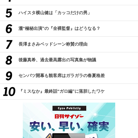
ハイスタ横山健は「カッコだけの男」
瀧“極秘出演”の『全裸監督』はどうなる？
長澤まさみベッドシーン称賛の理由
後藤真希、過去最高露出の写真集が物議
センバツ開幕も観客席はガラガラの春夏格差
『ミスなか』最終話“ガロ編”に落胆したワケ