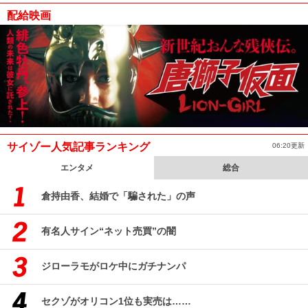
配給映画
サイゾー人気記事ランキング
06:20更新
エンタメ
総合
倉持由香、結婚で「騙された」の声
有名人サイン“ネット売買”の闇
ジローラモがロケ中にガチナンパ
セクゾがオリコン1位も実売は……