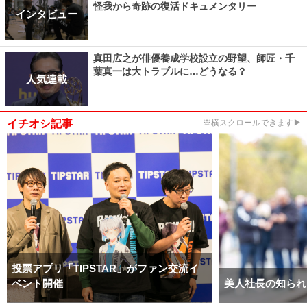
怪我から奇跡の復活ドキュメンタリー
インタビュー
真田広之が俳優養成学校設立の野望、師匠・千
葉真一は大トラブルに…どうなる？
人気連載
イチオシ記事
※横スクロールできます▶
投票アプリ「TIPSTAR」がファン交流イ
ベント開催
美人社長の知られ