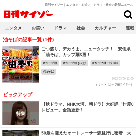
日刊サイゾー｜エンタメ・お笑い・ドラマ・社会の最新ニュース
日刊サイゾー
エンタメ
お笑い
ドラマ
社会
カルチャー
連載
油そばの記事一覧 (1件)
ごつ盛り、デカうま、ニュータッチ！ 安価系
「油そば」カップ麺3選！
カップ麺
カップ焼きそば
カップ麺一行３昧
油そば
2022/03/06 12:00
オサーン（カップ麺ライター）
ピックアップ
【秋ドラマ、NHK大河、朝ドラ】大好評「忖度0
レビュー」全話更新！
特集
50歳を迎えたオートレーサー森且行に密着 大