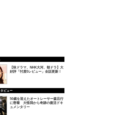
集
【秋ドラマ、NHK大河、朝ドラ】大
好評「忖度0レビュー」全話更新！
ンタビュー
50歳を迎えたオートレーサー森且行
に密着 大怪我から奇跡の復活ドキ
ュメンタリー