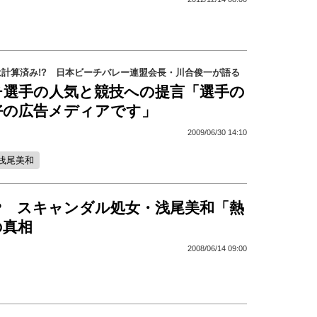
計算済み!? 日本ビーチバレー連盟会長・川合俊一が語る
チ選手の人気と競技への提言「選手の
好の広告メディアです」
2009/06/30 14:10
浅尾美和
? スキャンダル処女・浅尾美和「熱
の真相
2008/06/14 09:00