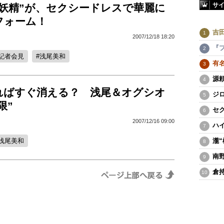
サ
の妖精”が、セクシードレスで華麗に
フォーム！
吉
2007/12/18 18:20
『
記者会見
浅尾美和
有
源
ればすぐ消える？ 浅尾＆オグシオ
ジ
限”
セ
2007/12/16 09:00
ハ
浅尾美和
瀧
南
倉