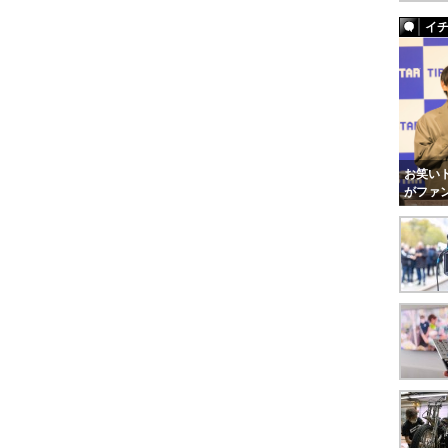
イ
お笑いト
がファ