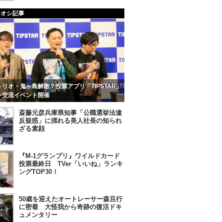
チオシ記事
リオ・鬼ヶ島解散？投票アプリ「TIPSTAR」
ン交流イベント開催
斎藤元彦兵庫県知事「公職選挙法違
反疑惑」に揺れる美人社長の知られ
ざる素顔
『M-1グランプリ』ワイルドカード
投票最終日 TVer「いいね」ランキ
ングTOP30！
50歳を迎えたオートレーサー森且行
に密着 大怪我から奇跡の復活ドキ
ュメンタリー