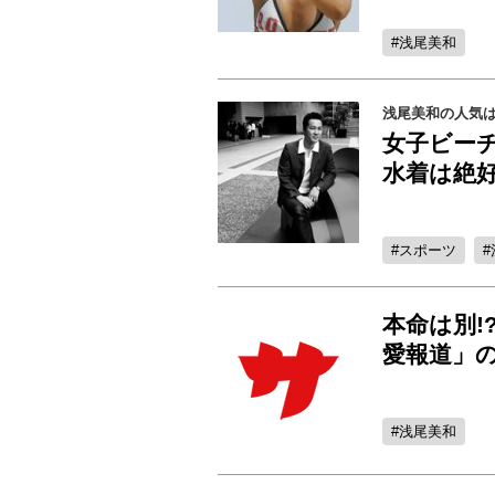
浅尾美和
浅尾美和の人気は
女子ビー
水着は絶
スポーツ
本命は別!
愛報道」
浅尾美和