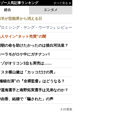
イゾー人気記事ランキング
すべて見る
総合
エンタメ
田羊が芸能界から消える日
プロミシング・ヤング・ウーマン』レビュー
名人サイン“ネット売買”の闇
頼朝の命を助けたかったのは後白河法皇？
ローラモがロケ中にガチナンパ
クゾがオリコン1位も実売は……
イスタ横山健は「カッコだけの男」
“極秘出演”の『全裸監督』はどうなる？
野遥海選手と南野拓実選手は兄弟なのか？
持由香、結婚で「騙された」の声
3:20更新