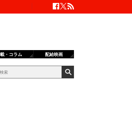
載・コラム
配給映画