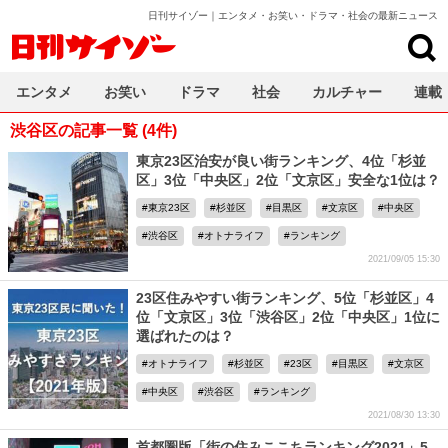
日刊サイゾー｜エンタメ・お笑い・ドラマ・社会の最新ニュース
日刊サイゾー
エンタメ
お笑い
ドラマ
社会
カルチャー
連載
渋谷区の記事一覧 (4件)
東京23区治安が良い街ランキング、4位「杉並
区」3位「中央区」2位「文京区」安全な1位は？
東京23区
杉並区
目黒区
文京区
中央区
渋谷区
オトナライフ
ランキング
2021/09/05 15:30
23区住みやすい街ランキング、5位「杉並区」4
位「文京区」3位「渋谷区」2位「中央区」1位に
選ばれたのは？
オトナライフ
杉並区
23区
目黒区
文京区
中央区
渋谷区
ランキング
2021/08/30 13:30
首都圏版「街の住みここちランキング2021」5