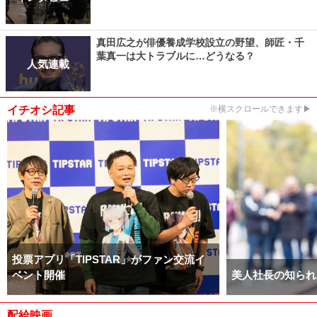
真田広之が俳優養成学校設立の野望、師匠・千
葉真一は大トラブルに…どうなる？
人気連載
イチオシ記事
※横スクロールできます▶
投票アプリ「TIPSTAR」がファン交流イ
ベント開催
美人社長の知られ
配給映画