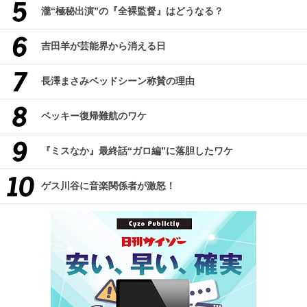
瀧“極秘出演”の『全裸監督』はどうなる？
吉田羊が芸能界から消える日
長澤まさみベッドシーン称賛の理由
ベッキー復帰難航のワケ
『ミスなか』最終話“ガロ編”に落胆したワケ
ゲス川谷に音楽関係者が激怒！