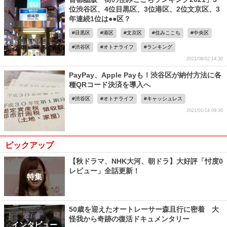
位渋谷区、4位目黒区、3位港区、2位文京区、3
年連続1位は●●区？
目黒区
港区
文京区
住みここち
中央区
渋谷区
オトナライフ
ランキング
2021/08/02 14:30
PayPay、Apple Payも！渋谷区が納付方法に各
種QRコード決済を導入へ
渋谷区
オトナライフ
キャッシュレス
2021/01/14 09:30
ピックアップ
【秋ドラマ、NHK大河、朝ドラ】大好評「忖度0
レビュー」全話更新！
特集
50歳を迎えたオートレーサー森且行に密着 大
怪我から奇跡の復活ドキュメンタリー
インタビュー