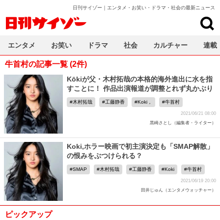
日刊サイゾー｜エンタメ・お笑い・ドラマ・社会の最新ニュース
日刊サイゾー
エンタメ
お笑い
ドラマ
社会
カルチャー
連載
牛首村の記事一覧 (2件)
Kōkiが父・木村拓哉の本格的海外進出に水を指
すことに！ 作品出演報道が調整とれず丸かぶり
木村拓哉
工藤静香
Koki，
牛首村
2021/06/21 08:00
黒崎さとし（編集者・ライター）
Koki,ホラー映画で初主演決定も「SMAP解散」
の恨みをぶつけられる？
SMAP
木村拓哉
工藤静香
Koki
牛首村
2021/06/19 20:00
田井じゅん（エンタメウォッチャー）
ピックアップ