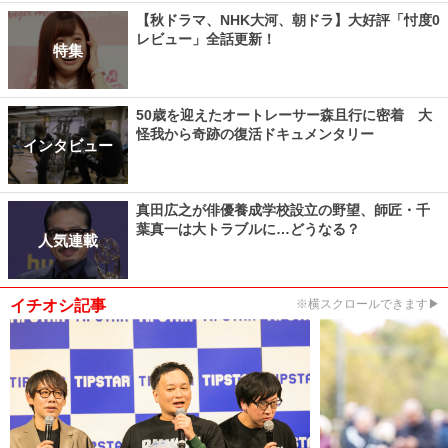
【秋ドラマ、NHK大河、朝ドラ】大好評「忖度0
レビュー」全話更新！
特集
50歳を迎えたオートレーサー森且行に密着 大
怪我から奇跡の復活ドキュメンタリー
インタビュー
真田広之が俳優養成学校設立の野望、師匠・千
葉真一は大トラブルに…どうなる？
人気連載
イチオシ記事
※横スクロールできます▶