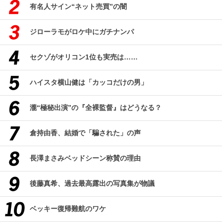
有名人サイン“ネット売買”の闇
ジローラモがロケ中にガチナンパ
セクゾがオリコン1位も実売は……
ハイスタ横山健は「カッコだけの男」
瀧“極秘出演”の『全裸監督』はどうなる？
倉持由香、結婚で「騙された」の声
長澤まさみベッドシーン称賛の理由
後藤真希、過去最高露出の写真集が物議
ベッキー復帰難航のワケ