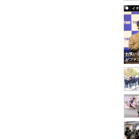
イ
お笑いト
がファ