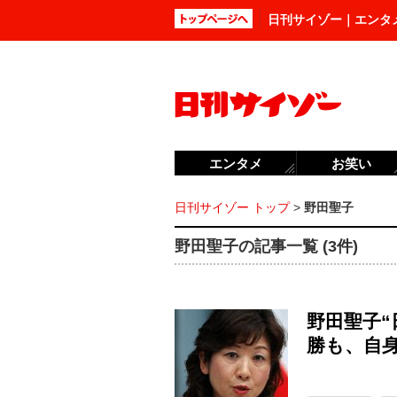
日刊サイゾー｜エンタ
エンタメ
お笑い
日刊サイゾー トップ
>
野田聖子
野田聖子の記事一覧 (3件)
野田聖子“
勝も、自