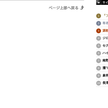
サ
『
有
源
ジ
セ
ハ
南
瀧
倉
長