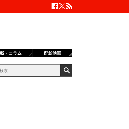
載・コラム
配給映画