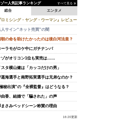
イゾー人気記事ランキング
すべて見る
総合
エンタメ
プロミシング・ヤング・ウーマン』レビュー
名人サイン“ネット売買”の闇
頼朝の命を助けたかったのは後白河法皇？
ローラモがロケ中にガチナンパ
クゾがオリコン1位も実売は……
イスタ横山健は「カッコだけの男」
野遥海選手と南野拓実選手は兄弟なのか？
“極秘出演”の『全裸監督』はどうなる？
持由香、結婚で「騙された」の声
澤まさみベッドシーン称賛の理由
16:20更新