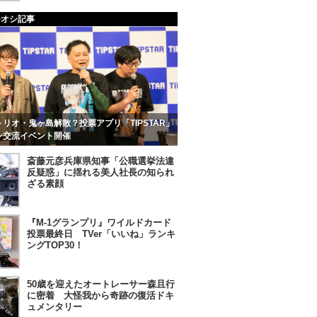
チオシ記事
リオ・鬼ヶ島解散？投票アプリ「TIPSTAR」
ン交流イベント開催
斎藤元彦兵庫県知事「公職選挙法違
反疑惑」に揺れる美人社長の知られ
ざる素顔
『M-1グランプリ』ワイルドカード
投票最終日 TVer「いいね」ランキ
ングTOP30！
50歳を迎えたオートレーサー森且行
に密着 大怪我から奇跡の復活ドキ
ュメンタリー