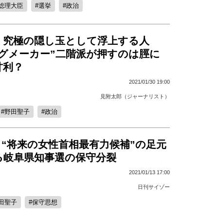
総理大臣
選挙
政治
 究極の隠し玉として浮上する人
ングメーカー”二階派が押すのは脛に
甘利？
2021/01/30 19:00
見附太郎（ジャーナリスト）
野田聖子
政治
“将来の女性首相最有力候補”の足元
る岐阜県知事選の保守分裂
2021/01/13 17:00
日刊サイゾー
田聖子
保守思想