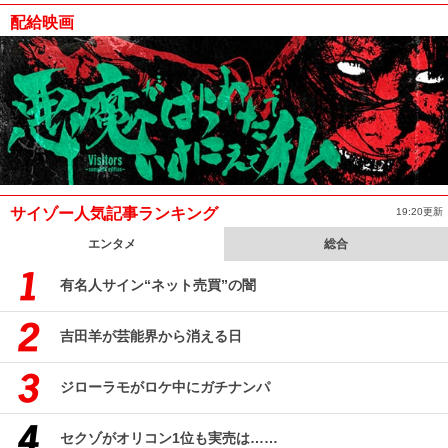
配給映画
サイゾー人気記事ランキング
19:20更新
エンタメ
総合
有名人サイン“ネット売買”の闇
吉田羊が芸能界から消える日
ジローラモがロケ中にガチナンパ
セクゾがオリコン1位も実売は……