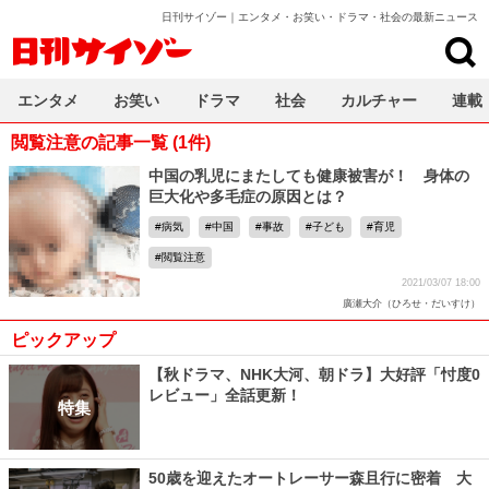
日刊サイゾー｜エンタメ・お笑い・ドラマ・社会の最新ニュース
日刊サイゾー
エンタメ
お笑い
ドラマ
社会
カルチャー
連載
閲覧注意の記事一覧 (1件)
中国の乳児にまたしても健康被害が！ 身体の
巨大化や多毛症の原因とは？
病気
中国
事故
子ども
育児
閲覧注意
2021/03/07 18:00
廣瀬大介（ひろせ・だいすけ）
ピックアップ
【秋ドラマ、NHK大河、朝ドラ】大好評「忖度0
レビュー」全話更新！
特集
50歳を迎えたオートレーサー森且行に密着 大