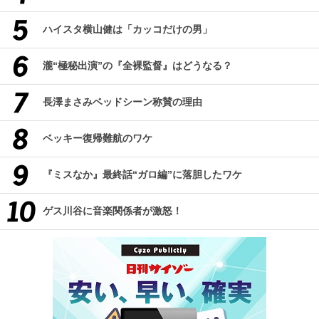
ハイスタ横山健は「カッコだけの男」
瀧“極秘出演”の『全裸監督』はどうなる？
長澤まさみベッドシーン称賛の理由
ベッキー復帰難航のワケ
『ミスなか』最終話“ガロ編”に落胆したワケ
ゲス川谷に音楽関係者が激怒！