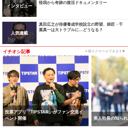
怪我から奇跡の復活ドキュメンタリー
インタビュー
真田広之が俳優養成学校設立の野望、師匠・千
葉真一は大トラブルに…どうなる？
人気連載
イチオシ記事
※横スクロールできます▶
投票アプリ「TIPSTAR」がファン交流イ
ベント開催
美人社長の知られ