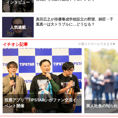
インタビュー
真田広之が俳優養成学校設立の野望、師匠・千
葉真一は大トラブルに…どうなる？
人気連載
イチオシ記事
※横スクロールできます▶
投票アプリ「TIPSTAR」がファン交流イ
ベント開催
美人社長の知られ