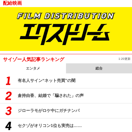
配給映画
サイゾー人気記事ランキング
1:20更新
エンタメ
総合
有名人サイン“ネット売買”の闇
倉持由香、結婚で「騙された」の声
ジローラモがロケ中にガチナンパ
セクゾがオリコン1位も実売は……