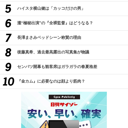
ハイスタ横山健は「カッコだけの男」
瀧“極秘出演”の『全裸監督』はどうなる？
長澤まさみベッドシーン称賛の理由
後藤真希、過去最高露出の写真集が物議
センバツ開幕も観客席はガラガラの春夏格差
『金カム』に必要なのは顔より筋肉？