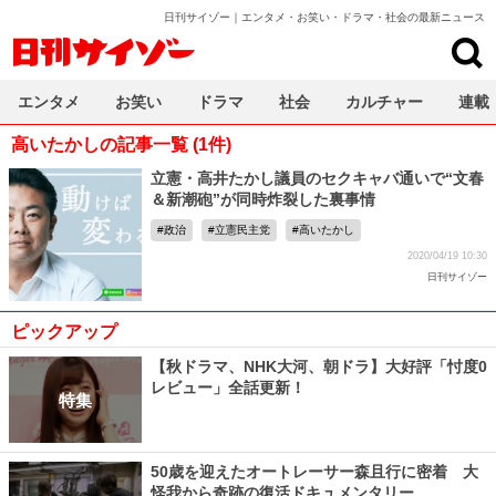
日刊サイゾー｜エンタメ・お笑い・ドラマ・社会の最新ニュース
日刊サイゾー
エンタメ
お笑い
ドラマ
社会
カルチャー
連載
高いたかしの記事一覧 (1件)
立憲・高井たかし議員のセクキャバ通いで“文春
＆新潮砲”が同時炸裂した裏事情
政治
立憲民主党
高いたかし
2020/04/19 10:30
日刊サイゾー
ピックアップ
【秋ドラマ、NHK大河、朝ドラ】大好評「忖度0
レビュー」全話更新！
特集
50歳を迎えたオートレーサー森且行に密着 大
怪我から奇跡の復活ドキュメンタリー