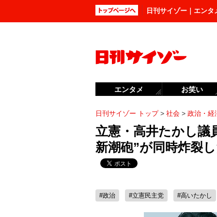
日刊サイゾー｜エンタ
エンタメ
お笑い
日刊サイゾー トップ
>
社会
>
政治・経
立憲・高井たかし議
新潮砲”が同時炸裂
#政治
#立憲民主党
#高いたかし