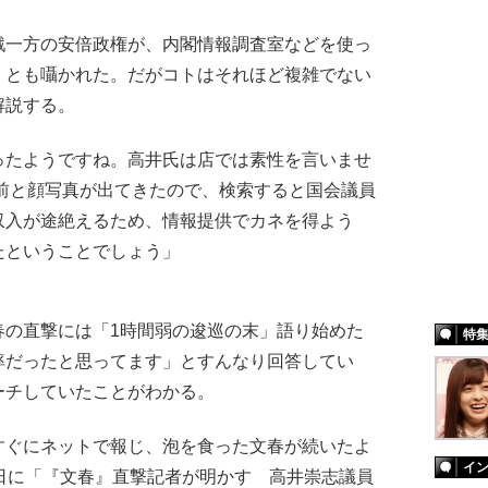
一方の安倍政権が、内閣情報調査室などを使っ
、とも囁かれた。だがコトはそれほど複雑でない
解説する。
ったようですね。高井氏は店では素性を言いませ
名前と顔写真が出てきたので、検索すると国会議員
収入が途絶えるため、情報提供でカネを得よう
たということでしょう」
の直撃には「1時間弱の逡巡の末」語り始めた
特
率だったと思ってます」とすんなり回答してい
ーチしていたことがわかる。
すぐにネットで報じ、泡を食った文春が続いたよ
イ
日に「『文春』直撃記者が明かす 高井崇志議員