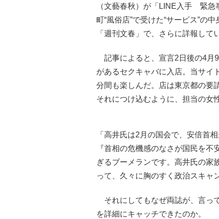
（文藝春秋）が「LINE入手 緊
町“風俗店”で受けた“サービス”の
「週刊文春」で、さらに詳報して
記事によると、宣言2日後の4月
があるセクキャバに入店。当サイト
分間も楽しんだ。店は東京都の要請
それにつけ込むように、担当の女性
「高井氏は2月の国会で、安倍首
『首相の危機感のなさが国民を不
ぎるブーメランです。高井氏の家
って、久々に胸のすく政治スキャ
それにしてもなぜ両誌が、言って
を詳細にキャッチできたのか。