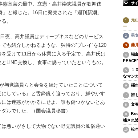
サ
急事態宣言の最中、立憲・高井崇志議員が歌舞伎
中身」と報じた。16日に発売された「週刊新潮」
元
いる。
ー
男
9日夜、高井議員はディープキスなどのサービス
でも紹介しかねるような、独特の”プレイ”を120
藤
を受けて11日から休業に入る予定で、高井氏は
福島
PEAC
とLINE交換し、食事に誘っていたというもの。
１
なマン
相が与党議員らと会食を続けていたことについて
揺
安にしている』と舌鋒鋭く迫っており、鮮やかす
誰
族には迷惑がかかるにせよ、誰も傷つかないとあ
文
ンダルでした」（国会議員秘書）
Br
捕され
は悪いがさして大物でない野党議員の風俗通い
松