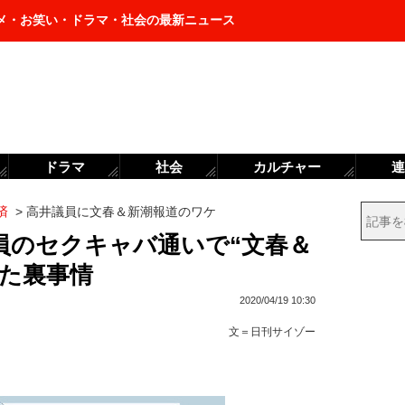
メ・お笑い・ドラマ・社会の最新ニュース
ドラマ
社会
カルチャー
連
済
>
高井議員に文春＆新潮報道のワケ
員のセクキャバ通いで“文春＆
した裏事情
2020/04/19 10:30
文＝
日刊サイゾー