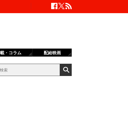
載・コラム
配給映画