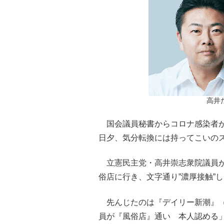
高井
国会議員秘書からコロナ感染者が
日夕、気分転換には持ってこいの
立憲民主党・高井崇志衆院議員が
俗店に行き、文字通り”濃厚接触”
先んじたのは『デイリー新潮』（
員が『風俗店』通い 本人認める