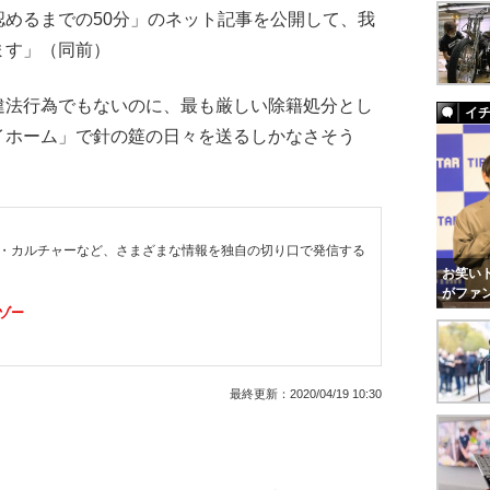
めるまでの50分」のネット記事を公開して、我
ます」（同前）
法行為でもないのに、最も厳しい除籍処分とし
イ
イホーム」で針の筵の日々を送るしかなさそう
・カルチャーなど、さまざまな情報を独自の切り口で発信する
お笑いト
がファ
ゾー
最終更新：
2020/04/19 10:30