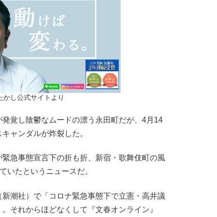
たかし公式サイトより
発覚し陰鬱なムードの漂う永田町だが、4月14
スキャンダルが炸裂した。
緊急事態宣言下の折も折、新宿・歌舞伎町の風
していたというニュースだ。
新潮社）で「コロナ緊急事態下で立憲・高井議
」。それからほどなくして『文春オンライン』