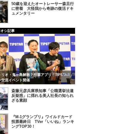
50歳を迎えたオートレーサー森且行
に密着 大怪我から奇跡の復活ドキ
ュメンタリー
チオシ記事
リオ・鬼ヶ島解散？投票アプリ「TIPSTAR」
ン交流イベント開催
斎藤元彦兵庫県知事「公職選挙法違
反疑惑」に揺れる美人社長の知られ
ざる素顔
『M-1グランプリ』ワイルドカード
投票最終日 TVer「いいね」ランキ
ングTOP30！