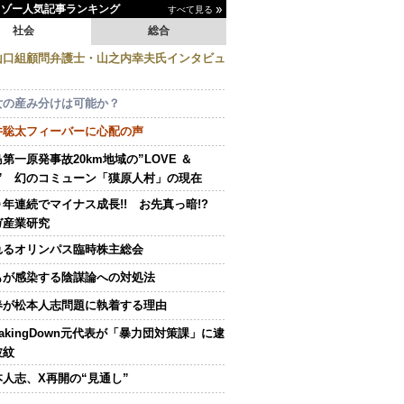
イゾー人気記事ランキング
すべて見る
社会
総合
山口組顧問弁護士・山之内幸夫氏インタビュ
女の産み分けは可能か？
井聡太フィーバーに心配の声
第一原発事故20km地域の”LOVE ＆
E” 幻のコミューン「獏原人村」の現在
０年連続でマイナス成長!! お先真っ暗!?
ガ産業研究
れるオリンパス臨時株主総会
もが感染する陰謀論への対処法
春が松本人志問題に執着する理由
eakingDown元代表が「暴力団対策課」に逮
波紋
本人志、X再開の“見通し”