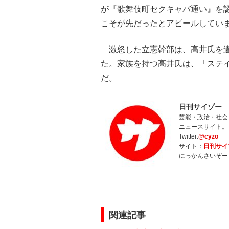
が『歌舞伎町セクキャバ通い』を認
こそが先だったとアピールしてい
激怒した立憲幹部は、高井氏を違
た。家族を持つ高井氏は、「ステ
だ。
日刊サイゾー
芸能・政治・社会
ニュースサイト。
Twitter:
@cyzo
サイト：
日刊サイ
にっかんさいぞー
関連記事