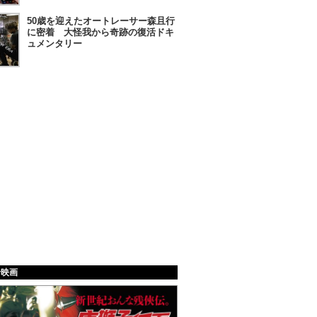
50歳を迎えたオートレーサー森且行
に密着 大怪我から奇跡の復活ドキ
ュメンタリー
給映画