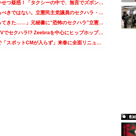
またまた立憲民主党議員に強制わいせつ疑惑！「タクシーの中で、無言でズボンのチャックを下ろし……」
性暴力を、政治ゲームの道具にするべきではない。立憲民主党議員のセクハラ・強制わいせつ報道への反応に覚えた疑問
「ハイハイをしながらこちらへ寄ってきた……」元秘書に“恐怖のセクハラ”立憲民主党議員の反論は？
ラッパーKダブシャインがAbemaTVでセクハラ!? Zeebraを中心にヒップホップにおけるポリコレ議論に発展
テレ朝『報ステ』、セクハラ報道で「スポットCMが入らず」来春に全面リニューアルか
配