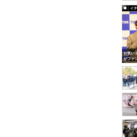
イ
お笑いト
がファ