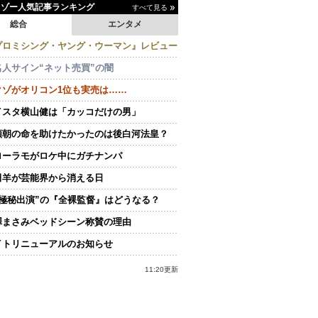
イゾー人気記事ランキング
すべて見る
総合
エンタメ
プロミシング・ヤング・ウーマン』レビュー
名人サイン“ネット売買”の闇
クゾがオリコン1位も実売は……
イスタ横山健は「カッコだけの男」
頼朝の命を助けたかったのは後白河法皇？
ローラモがロケ中にガチナンパ
田羊が芸能界から消える日
“極秘出演”の『全裸監督』はどうなる？
澤まさみベッドシーン称賛の理由
イトリニューアルのお知らせ
11:20更新