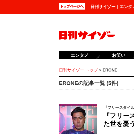
日刊サイゾー｜エンタ
エンタメ
お笑い
日刊サイゾー トップ
>
ERONE
ERONEの記事一覧 (5件)
『フリースタイ
『フリース
た世を憂