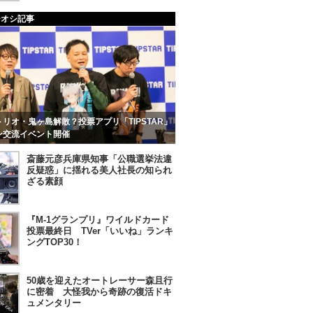
チオシ記事
リオ・鬼ヶ島解散？投票アプリ「TIPSTAR」
ン交流イベント開催
斎藤元彦兵庫県知事「公職選挙法違
反疑惑」に揺れる美人社長の知られ
ざる素顔
『M-1グランプリ』ワイルドカード
投票最終日 TVer「いいね」ランキ
ングTOP30！
50歳を迎えたオートレーサー森且行
に密着 大怪我から奇跡の復活ドキ
ュメンタリー