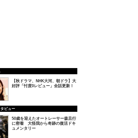
集
【秋ドラマ、NHK大河、朝ドラ】大
好評「忖度0レビュー」全話更新！
ンタビュー
50歳を迎えたオートレーサー森且行
に密着 大怪我から奇跡の復活ドキ
ュメンタリー