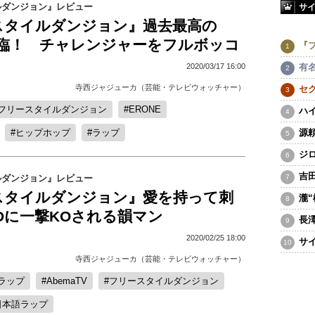
ルダンジョン』レビュー
サ
スタイルダンジョン』過去最高の
降臨！ チャレンジャーをフルボッコ
『
有
2020/03/17 16:00
寺西ジャジューカ（芸能・テレビウォッチャー）
セ
フリースタイルダンジョン
ERONE
ハ
源
ヒップホップ
ラップ
ジ
吉
ルダンジョン』レビュー
スタイルダンジョン』愛を持って刺
瀧
Dに一撃KOされる韻マン
長
2020/02/25 18:00
サ
寺西ジャジューカ（芸能・テレビウォッチャー）
ラップ
AbemaTV
フリースタイルダンジョン
日本語ラップ