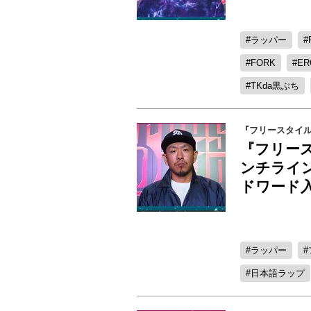
ラッパー
FORK
ER
TKda黒ぶち
『フリースタイ
『フリー
ンチライ
ドワード
ラッパー
日本語ラップ