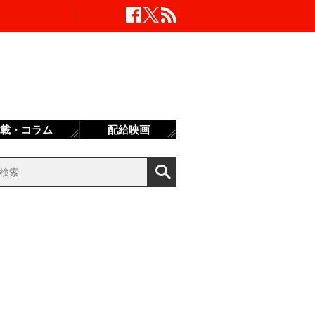
載・コラム
配給映画