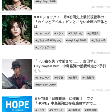
Hey! Say! JUMP
2016/10/19 17:00
8.8％ショック！ 月9初回史上最低視聴率の
『カインとアベル』ピンとこない企画の正体と
は
ジャニーズ
ドラマ
フジテレビ
山田涼介
どらまっ子AKIちゃん
Hey! Say! JUMP
どらまっ子
カインとアベル
2016/10/18 20:00
「ドル箱を失う寸前まで……」吉田羊と
Hey!Say!JUMP・中島裕翔の熱愛報道が“手打
ち”に
ジャニーズ
小学館
吉田羊
中島裕翔
Hey! Say! JUMP
2016/10/14 10:00
またTBS「日曜劇場」に惨敗！ フジ
『HOPE』中島裕翔は存在感薄すぎで……
ドラマ
フジテレビ
山本美月
中島裕翔