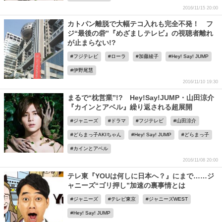
2016/11/15 20:00
カトパン離脱で大幅テコ入れも完全不発！ フ
ジ“最後の砦”『めざましテレビ』の視聴者離れ
が止まらない!?
フジテレビ
ローラ
加藤綾子
Hey! Say! JUMP
伊野尾慧
2016/11/10 19:30
まるで“枕営業”!? Hey!Say!JUMP・山田涼介
『カインとアベル』繰り返される超展開
ジャニーズ
ドラマ
フジテレビ
山田涼介
どらまっ子AKIちゃん
Hey! Say! JUMP
どらまっ子
カインとアベル
2016/11/08 20:00
テレ東『YOUは何しに日本へ？』にまで……ジ
ャニーズ“ゴリ押し”加速の裏事情とは
ジャニーズ
テレビ東京
ジャニーズWEST
Hey! Say! JUMP