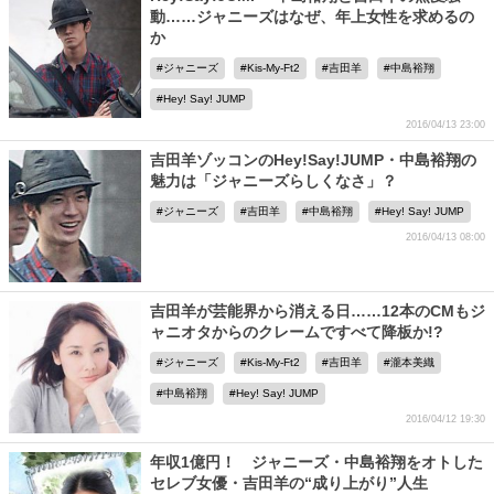
動……ジャニーズはなぜ、年上女性を求めるの
か
ジャニーズ
Kis-My-Ft2
吉田羊
中島裕翔
Hey! Say! JUMP
2016/04/13 23:00
吉田羊ゾッコンのHey!Say!JUMP・中島裕翔の
魅力は「ジャニーズらしくなさ」？
ジャニーズ
吉田羊
中島裕翔
Hey! Say! JUMP
2016/04/13 08:00
吉田羊が芸能界から消える日……12本のCMもジ
ャニオタからのクレームですべて降板か!?
ジャニーズ
Kis-My-Ft2
吉田羊
瀧本美織
中島裕翔
Hey! Say! JUMP
2016/04/12 19:30
年収1億円！ ジャニーズ・中島裕翔をオトした
セレブ女優・吉田羊の“成り上がり”人生