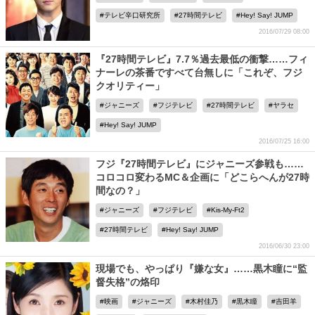
テレビ辛口研究所
27時間テレビ
Hey! Say! JUMP
2016/07/29 08:00
『27時間テレビ』7.7％過去最低の衝撃……フィ
ナーレの茶番ですべて台無しに「これぞ、フジ
クオリティー」
ジャニーズ
フジテレビ
27時間テレビ
ヤラセ
Hey! Say! JUMP
2016/07/25 16:00
フジ『27時間テレビ』にジャニーズ参戦も……
コロコロ変わるMC＆企画に「どこらへんが27時
間なの？」
ジャニーズ
フジテレビ
Kis-My-Ft2
27時間テレビ
Hey! Say! JUMP
2016/06/30 23:00
現場でも、やっぱり『嫌な女』……黒木瞳に“監
督失格”の烙印
映画
ジャニーズ
木村佳乃
黒木瞳
吉田羊