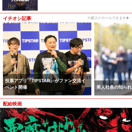
イチオシ記事
※横スクロールできます▶
投票アプリ「TIPSTAR」がファン交流イ
ベント開催
美人社長の知られ
配給映画