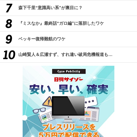
森下千里“意識高い系”が裏目に？
『ミスなか』最終話“ガロ編”に落胆したワケ
ベッキー復帰難航のワケ
山崎賢人＆広瀬すず、すれ違い破局危機報道も…