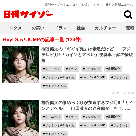
日刊サイゾー｜エンタメ・お笑い・ドラマ・社会の最新ニュース
日刊サイゾー
エンタメ
お笑い
ドラマ
社会
カルチャー
連載
Hey! Say! JUMPの記事一覧 (136件)
桐谷健太の「ギギギ顔」は素敵だけど……フジ
テレビ月9『カインとアベル』視聴率上昇の怪現
象
ジャニーズ
ドラマ
フジテレビ
山田涼介
どらまっ子AKIちゃん
Hey! Say! JUMP
どらまっ子
カインとアベル
2016/11/22 20:00
桐谷健太の惨めっぷりが加速するフジ月9『カイ
ンとアベル』 山田涼介の存在感が、もう……
ジャニーズ
ドラマ
フジテレビ
山田涼介
どらまっ子AKIちゃん
Hey! Say! JUMP
どらまっ子
カインとアベル