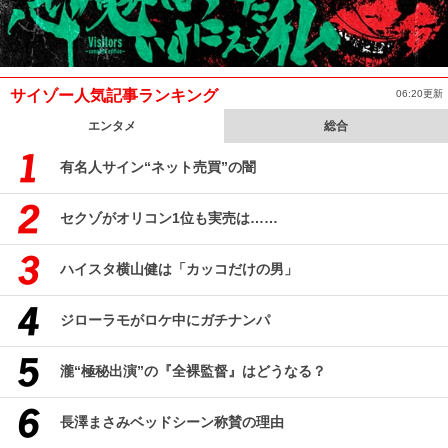
サイゾー人気記事ランキング
06:20更新
エンタメ
総合
有名人サイン“ネット売買”の闇
セクゾがオリコン1位も実売は……
ハイスタ横山健は「カッコだけの男」
ジローラモがロケ中にガチナンパ
瀧“極秘出演”の『全裸監督』はどうなる？
長澤まさみベッドシーン称賛の理由