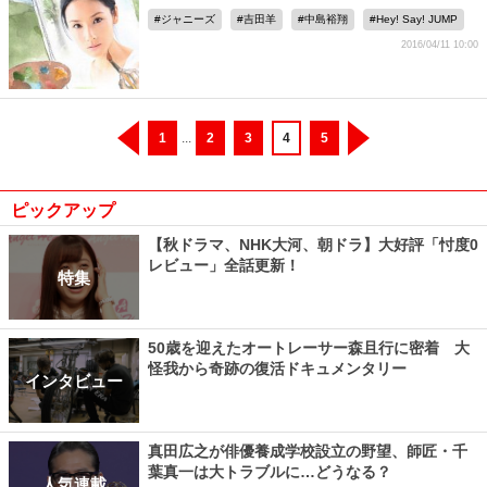
ジャニーズ
吉田羊
中島裕翔
Hey! Say! JUMP
2016/04/11 10:00
1
...
2
3
4
5
ピックアップ
【秋ドラマ、NHK大河、朝ドラ】大好評「忖度0
レビュー」全話更新！
特集
50歳を迎えたオートレーサー森且行に密着 大
怪我から奇跡の復活ドキュメンタリー
インタビュー
真田広之が俳優養成学校設立の野望、師匠・千
葉真一は大トラブルに…どうなる？
人気連載