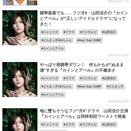
2016/11/04 17:00
聴率急落でも……フジ月9・山田涼介の『カイン
とアベル』が“正しいアイドルドラマ”になって
きた！
ジャニーズ
ドラマ
フジテレビ
山田涼介
どらまっ子AKIちゃん
Hey! Say! JUMP
カインとアベル
2016/11/01 22:30
やっぱり視聴率ダウン！ 何もかもが“ぬるま
湯”すぎる『カインとアベル』の不健全さ
ジャニーズ
ドラマ
フジテレビ
山田涼介
どらまっ子AKIちゃん
Hey! Say! JUMP
どらまっ子
カインとアベル
2016/10/25 20:00
地に墜ちそうなフジ“月9”ドラマ 山田涼介主演
『カインとアベル』は同枠初回ワーストで発進
ジャニーズ
ドラマ
フジテレビ
山田涼介