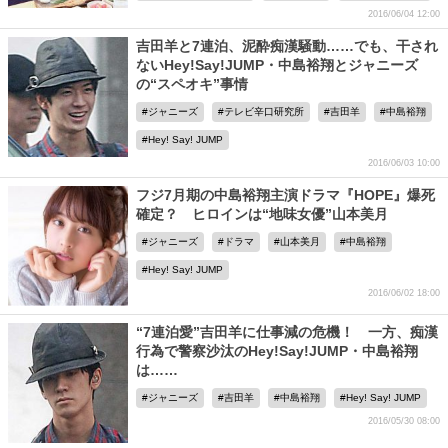
2016/06/04 12:00
吉田羊と7連泊、泥酔痴漢騒動……でも、干され
ないHey!Say!JUMP・中島裕翔とジャニーズ
の“スペオキ”事情
ジャニーズ
テレビ辛口研究所
吉田羊
中島裕翔
Hey! Say! JUMP
2016/06/03 10:00
フジ7月期の中島裕翔主演ドラマ『HOPE』爆死
確定？ ヒロインは“地味女優”山本美月
ジャニーズ
ドラマ
山本美月
中島裕翔
Hey! Say! JUMP
2016/06/02 18:00
“7連泊愛”吉田羊に仕事減の危機！ 一方、痴漢
行為で警察沙汰のHey!Say!JUMP・中島裕翔
は……
ジャニーズ
吉田羊
中島裕翔
Hey! Say! JUMP
2016/05/30 08:00