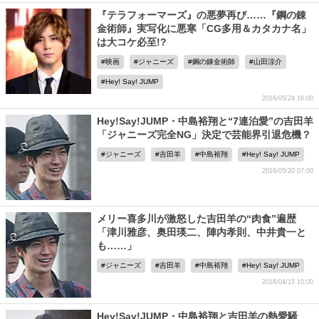
『テラフォーマーズ』の悪夢再び……『鋼の錬
金術師』実写化に悪寒「CG多用＆カタカナ名」
は大コケ必至!?
映画
ジャニーズ
鋼の錬金術師
山田涼介
Hey! Say! JUMP
2016/05/24 16:00
Hey!Say!JUMP・中島裕翔と“7連泊愛”の吉田羊
「ジャニーズ完全NG」決定で芸能界引退危機？
ジャニーズ
吉田羊
中島裕翔
Hey! Say! JUMP
2016/05/20 07:00
メリー喜多川が激怒した吉田羊の“肉食”遍歴
「津川雅彦、奥田瑛二、陣内孝則、中井貴一と
も……」
ジャニーズ
吉田羊
中島裕翔
Hey! Say! JUMP
2016/04/15 10:00
Hey!Say!JUMP・中島裕翔と吉田羊の熱愛騒