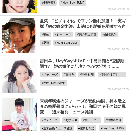
中島裕翔
Hey! Say! JUMP
2016/06/23 10:00
夏菜、“ピノキオ化”でファン離れ加速？ 実写
版『鋼の錬金術師』出演にも影響を示唆する声
映画
ジャニーズ
鋼の錬金術師
山田涼介
夏菜
Hey! Say! JUMP
2016/06/21 20:00
吉田羊、Hey!Say!JUMP・中島裕翔と“交際順
調”!? 謎の微笑に記者たちが大混乱で……
ジャニーズ
吉田羊
中島裕翔
本日のオフレコ！
Hey! Say! JUMP
2016/06/06 17:00
未成年喫煙のジャニーズが活動再開、神木隆之
介の熱愛報道にがっかり、和田アキ子の顔に異
変……週末芸能ニュース雑話
ジャニーズ
あびる優
和田アキ子
神木隆之介
週末芸能ニュース雑話
佐野ひなこ
Hey! Say! JUMP