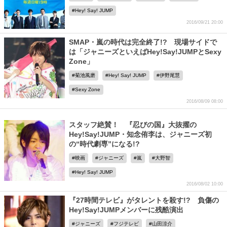
Hey! Say! JUMP
2016/09/21 20:00
SMAP・嵐の時代は完全終了!? 現場サイドで
は「ジャニーズといえばHey!Say!JUMPとSexy
Zone」
菊池風磨
Hey! Say! JUMP
伊野尾慧
Sexy Zone
2016/08/09 08:00
スタッフ絶賛！ 『忍びの国』大抜擢の
Hey!Say!JUMP・知念侑李は、ジャニーズ初
の“時代劇専”になる!?
映画
ジャニーズ
嵐
大野智
Hey! Say! JUMP
2016/08/02 10:00
『27時間テレビ』がタレントを殺す!? 負傷の
Hey!Say!JUMPメンバーに残酷演出
ジャニーズ
フジテレビ
山田涼介