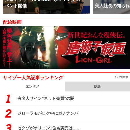
ベント開催
美人社長の知られ
配給映画
サイゾー人気記事ランキング
19:20更新
エンタメ
総合
有名人サイン“ネット売買”の闇
ジローラモがロケ中にガチナンパ
セクゾがオリコン1位も実売は……