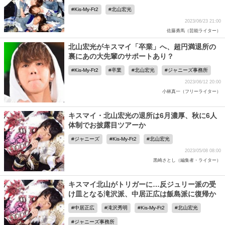
Kis-My-Ft2
北山宏光
2023/06/23 21:00
佐藤勇馬（芸能ライター）
北山宏光がキスマイ「卒業」へ、超円満退所の
裏にあの大先輩のサポートあり？
Kis-My-Ft2
卒業
北山宏光
ジャニーズ事務所
2023/06/12 20:00
小林真一（フリーライター）
キスマイ・北山宏光の退所は6月濃厚、秋に6人
体制でお披露目ツアーか
ジャニーズ
Kis-My-Ft2
北山宏光
2023/05/08 08:00
黒崎さとし（編集者・ライター）
キスマイ北山がトリガーに…反ジュリー派の受
け皿となる滝沢派、中居正広は飯島派に復帰か
中居正広
滝沢秀明
Kis-My-Ft2
北山宏光
ジャニーズ事務所