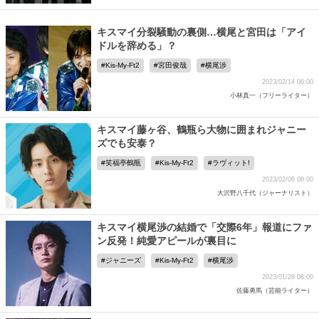
キスマイ分裂騒動の裏側…横尾と宮田は「アイ
ドルを辞める」？
Kis-My-Ft2
宮田俊哉
横尾渉
2023/02/14 06:00
小林真一（フリーライター）
キスマイ藤ヶ谷、鶴瓶ら大物に囲まれジャニー
ズでも安泰？
笑福亭鶴瓶
Kis-My-Ft2
ラヴィット!
2023/02/06 08:00
大沢野八千代（ジャーナリスト）
キスマイ横尾渉の結婚で「交際6年」報道にファ
ン反発！純愛アピールが裏目に
ジャニーズ
Kis-My-Ft2
横尾渉
2023/01/28 08:00
佐藤勇馬（芸能ライター）