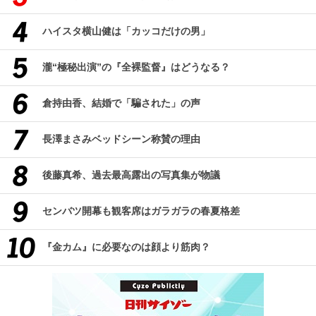
ハイスタ横山健は「カッコだけの男」
瀧“極秘出演”の『全裸監督』はどうなる？
倉持由香、結婚で「騙された」の声
長澤まさみベッドシーン称賛の理由
後藤真希、過去最高露出の写真集が物議
センバツ開幕も観客席はガラガラの春夏格差
『金カム』に必要なのは顔より筋肉？