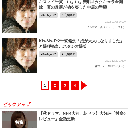
キスマイ千賀、いよいよ美肌オタクキャラ全開
放！夏の暴露が功を奏した中居の手腕
Kis-My-Ft2
千賀健永
2022/01/08 07:00
大沢野八千代（ジャーナリスト）
Kis-My-Ft2千賀健永「娘が大人になりました」
と爆弾発言…スタジオ爆笑
Kis-My-Ft2
千賀健永
2021/12/22 17:00
森本ナオ（芸能ライター）
1
2
3
4
ピックアップ
【秋ドラマ、NHK大河、朝ドラ】大好評「忖度0
レビュー」全話更新！
特集