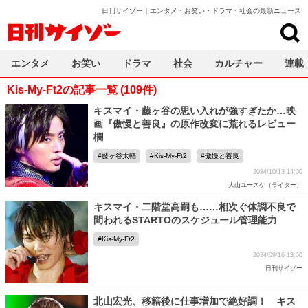
日刊サイゾー｜エンタメ・お笑い・ドラマ・社会の最新ニュース
日刊サイゾー
エンタメ
お笑い
ドラマ
社会
カルチャー
連載
Kis-My-Ft2の記事一覧 (109件)
キスマイ・藤ヶ谷の思い入れが強すぎたか…映
画『傲慢と善良』の原作改変に荒れるレビュー
欄
藤ヶ谷太輔
Kis-My-Ft2
傲慢と善良
2024/10/13 14:00
大山ユースケ（ライター）
キスマイ・二階堂高嗣も……相次ぐ体調不良で
問われるSTARTOのスケジュール管理能力
Kis-My-Ft2
2024/09/16 13:00
日刊サイゾー
北山宏光、移籍後に仕事増加で絶好調！ キス