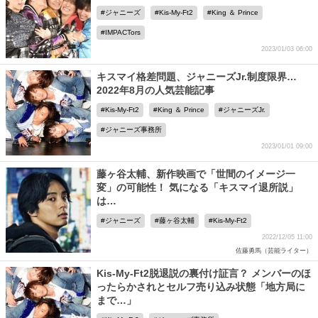
ジャニーズ
Kis-My-Ft2
King ＆ Prince
IMPACTors
2023/01/03 06:00
キスマイ格差問題、ジャニーズJr.制度限界…
2022年8月の人気芸能記事
Kis-My-Ft2
King ＆ Prince
ジャニーズJr.
ジャニーズ事務所
2023/01/01 09:00
藤ヶ谷太輔、新作映画で「世間のイメージ一
変」の可能性！ 気になる「キスマイ退所説」
は…
ジャニーズ
藤ヶ谷太輔
Kis-My-Ft2
2022/12/05 11:00
佐藤勇馬（芸能ライター）
Kis-My-Ft2脱退説の裏付け証言？ メンバーのほ
ったらかされとセルフ売り込み状態「地方局に
まで…」