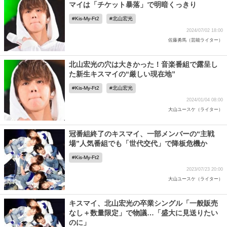
マイは「チケット暴落」で明暗くっきり
Kis-My-Ft2
北山宏光
2024/07/02 18:00
佐藤勇馬（芸能ライター）
北山宏光の穴は大きかった！音楽番組で露呈し
た新生キスマイの“厳しい現在地”
Kis-My-Ft2
北山宏光
2024/01/04 08:00
大山ユースケ（ライター）
冠番組終了のキスマイ、一部メンバーの“主戦
場”人気番組でも「世代交代」で降板危機か
Kis-My-Ft2
2023/07/23 20:00
大山ユースケ（ライター）
キスマイ、北山宏光の卒業シングル「一般販売
なし＋数量限定」で物議…「盛大に見送りたい
のに」