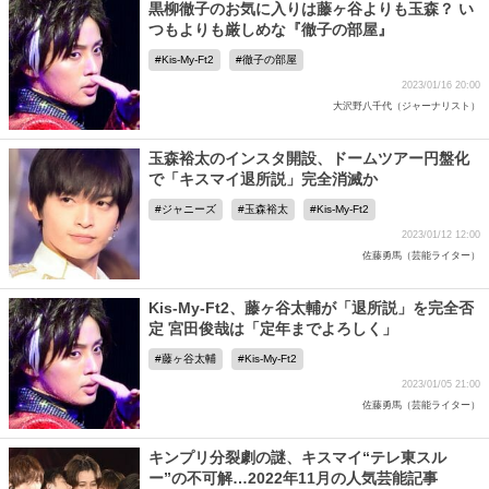
黒柳徹子のお気に入りは藤ヶ谷よりも玉森？ い
つもよりも厳しめな『徹子の部屋』
Kis-My-Ft2
徹子の部屋
2023/01/16 20:00
大沢野八千代（ジャーナリスト）
玉森裕太のインスタ開設、ドームツアー円盤化
で「キスマイ退所説」完全消滅か
ジャニーズ
玉森裕太
Kis-My-Ft2
2023/01/12 12:00
佐藤勇馬（芸能ライター）
Kis-My-Ft2、藤ヶ谷太輔が「退所説」を完全否
定 宮田俊哉は「定年までよろしく」
藤ヶ谷太輔
Kis-My-Ft2
2023/01/05 21:00
佐藤勇馬（芸能ライター）
キンプリ分裂劇の謎、キスマイ“テレ東スル
ー”の不可解…2022年11月の人気芸能記事