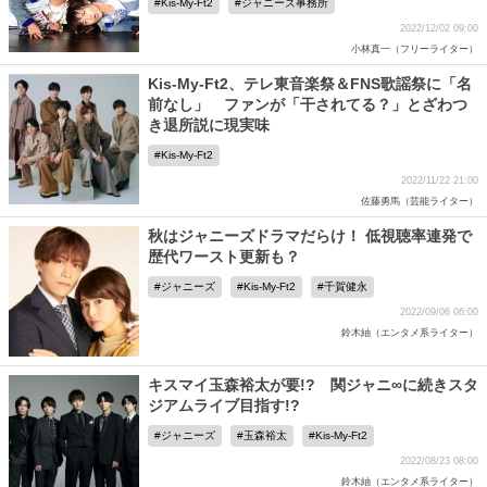
Kis-My-Ft2
ジャニーズ事務所
2022/12/02 09:00
小林真一（フリーライター）
Kis-My-Ft2、テレ東音楽祭＆FNS歌謡祭に「名
前なし」 ファンが「干されてる？」とざわつ
き退所説に現実味
Kis-My-Ft2
2022/11/22 21:00
佐藤勇馬（芸能ライター）
秋はジャニーズドラマだらけ！ 低視聴率連発で
歴代ワースト更新も？
ジャニーズ
Kis-My-Ft2
千賀健永
2022/09/06 06:00
鈴木紬（エンタメ系ライター）
キスマイ玉森裕太が要!? 関ジャニ∞に続きスタ
ジアムライブ目指す!?
ジャニーズ
玉森裕太
Kis-My-Ft2
2022/08/23 08:00
鈴木紬（エンタメ系ライター）