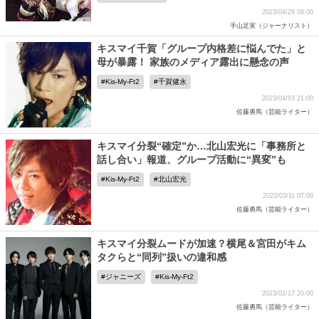
2023/04/29 08:00
手山足実（ジャーナリスト）
キスマイ千賀「グループ内格差に悩んでた」と
母が暴露！ 家族のメディア露出に懸念の声
Kis-My-Ft2
千賀健永
2023/04/03 21:00
佐藤勇馬（芸能ライター）
キスマイ分裂“確定”か…北山宏光に「事務所と
話し合い」報道、グループ活動に“異変”も
Kis-My-Ft2
北山宏光
2023/03/11 07:00
佐藤勇馬（芸能ライター）
キスマイ分裂ムードが加速？横尾＆宮田がキム
タクらと“同列”扱いの違和感
ジャニーズ
Kis-My-Ft2
2023/02/17 20:00
佐藤勇馬（芸能ライター）