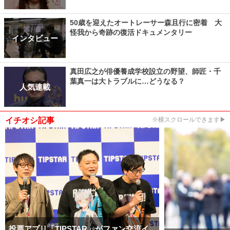
50歳を迎えたオートレーサー森且行に密着 大
怪我から奇跡の復活ドキュメンタリー
インタビュー
真田広之が俳優養成学校設立の野望、師匠・千
葉真一は大トラブルに…どうなる？
人気連載
イチオシ記事
※横スクロールできます▶
投票アプリ「TIPSTAR」がファン交流イ