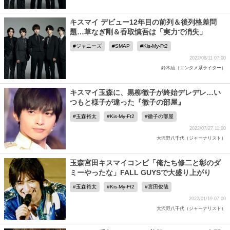
キスマイ デビュー12年目の前列＆後列格差問
題…草なぎ剛＆香取慎吾は「実力で消失」
ジャニーズ
SMAP
Kis-My-Ft2
2022/08/11 07:00
鈴木紬（エンタメ系ライター）
キスマイ玉森に、黒柳徹子が終始デレデレ…い
つもと様子が違った『徹子の部屋』
玉森裕太
Kis-My-Ft2
徹子の部屋
2022/07/27 11:00
大沢野八千代（ジャーナリスト）
玉森宮田キスマイコンビ「俺たち修二と彰のダ
ミーやったな」FALL GUYSで大盛り上がり
玉森裕太
Kis-My-Ft2
宮田俊哉
2022/01/19 07:00
大沢野八千代（ジャーナリスト）