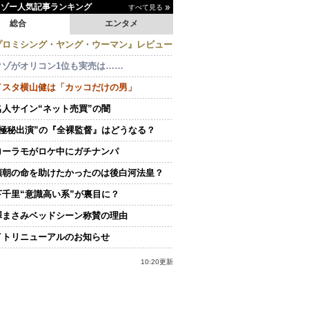
イゾー人気記事ランキング
すべて見る
総合
エンタメ
プロミシング・ヤング・ウーマン』レビュー
クゾがオリコン1位も実売は……
イスタ横山健は「カッコだけの男」
名人サイン“ネット売買”の闇
“極秘出演”の『全裸監督』はどうなる？
ローラモがロケ中にガチナンパ
頼朝の命を助けたかったのは後白河法皇？
下千里“意識高い系”が裏目に？
澤まさみベッドシーン称賛の理由
イトリニューアルのお知らせ
10:20更新