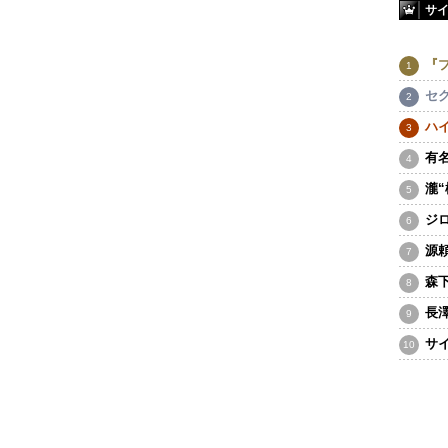
サ
『
セ
ハ
有
瀧
ジ
源
森
長
サ