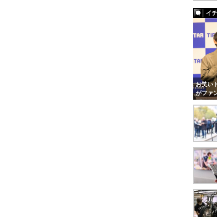
イ
お笑いト
がファ