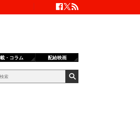
載・コラム
配給映画