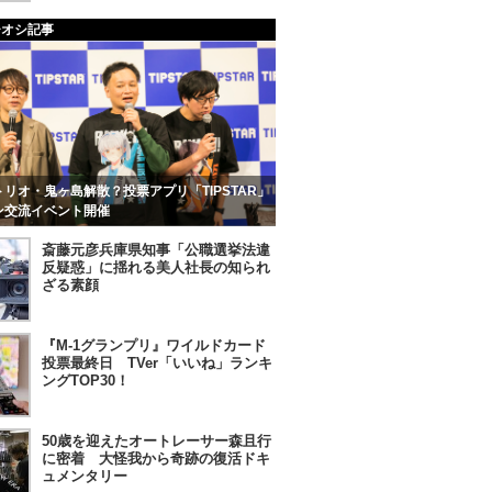
チオシ記事
リオ・鬼ヶ島解散？投票アプリ「TIPSTAR」
ン交流イベント開催
斎藤元彦兵庫県知事「公職選挙法違
反疑惑」に揺れる美人社長の知られ
ざる素顔
『M-1グランプリ』ワイルドカード
投票最終日 TVer「いいね」ランキ
ングTOP30！
50歳を迎えたオートレーサー森且行
に密着 大怪我から奇跡の復活ドキ
ュメンタリー