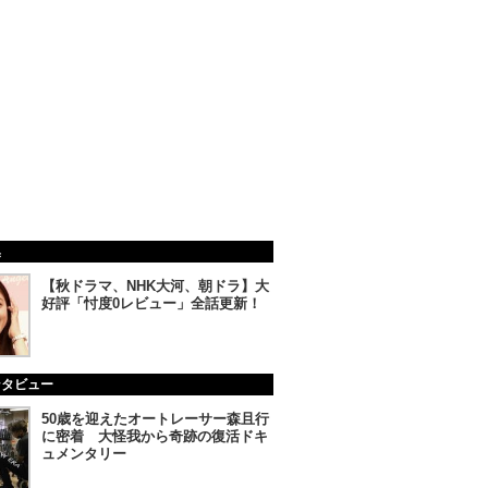
集
【秋ドラマ、NHK大河、朝ドラ】大
好評「忖度0レビュー」全話更新！
ンタビュー
50歳を迎えたオートレーサー森且行
に密着 大怪我から奇跡の復活ドキ
ュメンタリー