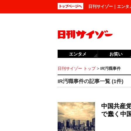
日刊サイゾー｜エンタ
エンタメ
お笑い
日刊サイゾー トップ
>
IR汚職事件
IR汚職事件の記事一覧 (1件)
中国共産党
で蠢く中