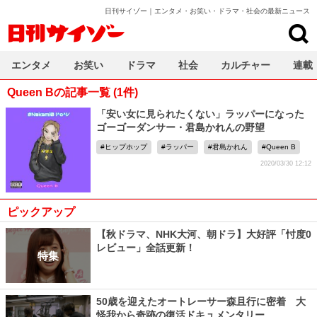
日刊サイゾー｜エンタメ・お笑い・ドラマ・社会の最新ニュース
日刊サイゾー
エンタメ
お笑い
ドラマ
社会
カルチャー
連載
Queen Bの記事一覧 (1件)
「安い女に見られたくない」ラッパーになった
ゴーゴーダンサー・君島かれんの野望
ヒップホップ
ラッパー
君島かれん
Queen B
2020/03/30 12:12
ピックアップ
【秋ドラマ、NHK大河、朝ドラ】大好評「忖度0
レビュー」全話更新！
特集
50歳を迎えたオートレーサー森且行に密着 大
怪我から奇跡の復活ドキュメンタリー