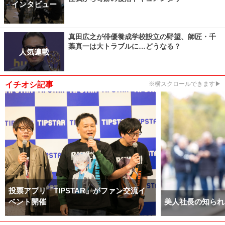
インタビュー
真田広之が俳優養成学校設立の野望、師匠・千
葉真一は大トラブルに…どうなる？
人気連載
イチオシ記事
※横スクロールできます▶
投票アプリ「TIPSTAR」がファン交流イ
ベント開催
美人社長の知られ