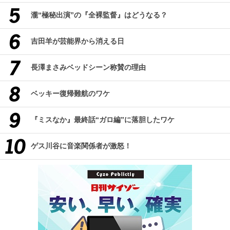
瀧“極秘出演”の『全裸監督』はどうなる？
吉田羊が芸能界から消える日
長澤まさみベッドシーン称賛の理由
ベッキー復帰難航のワケ
『ミスなか』最終話“ガロ編”に落胆したワケ
ゲス川谷に音楽関係者が激怒！