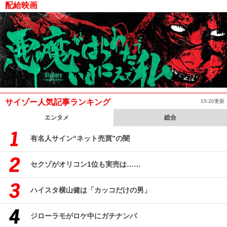
配給映画
サイゾー人気記事ランキング
15:20更新
エンタメ
総合
有名人サイン“ネット売買”の闇
セクゾがオリコン1位も実売は……
ハイスタ横山健は「カッコだけの男」
ジローラモがロケ中にガチナンパ