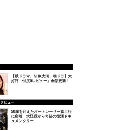
集
【秋ドラマ、NHK大河、朝ドラ】大
好評「忖度0レビュー」全話更新！
ンタビュー
50歳を迎えたオートレーサー森且行
に密着 大怪我から奇跡の復活ドキ
ュメンタリー