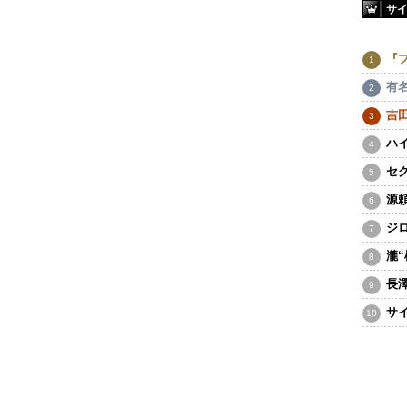
サ
『
有
吉
ハ
セ
源
ジ
瀧
長
サ