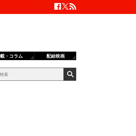
載・コラム
配給映画