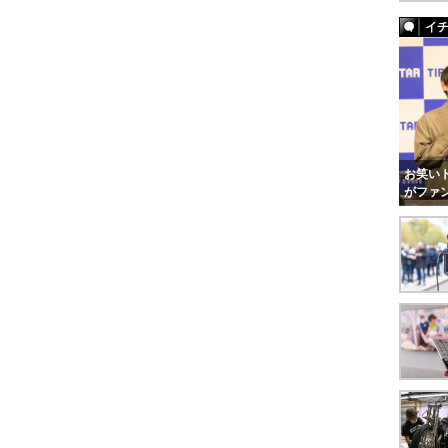
イ
お笑いト
がファ