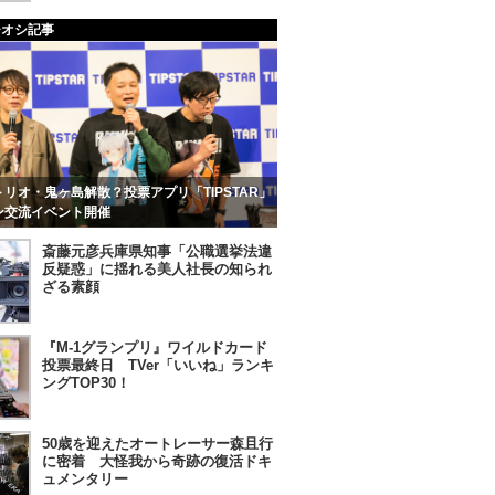
チオシ記事
リオ・鬼ヶ島解散？投票アプリ「TIPSTAR」
ン交流イベント開催
斎藤元彦兵庫県知事「公職選挙法違
反疑惑」に揺れる美人社長の知られ
ざる素顔
『M-1グランプリ』ワイルドカード
投票最終日 TVer「いいね」ランキ
ングTOP30！
50歳を迎えたオートレーサー森且行
に密着 大怪我から奇跡の復活ドキ
ュメンタリー