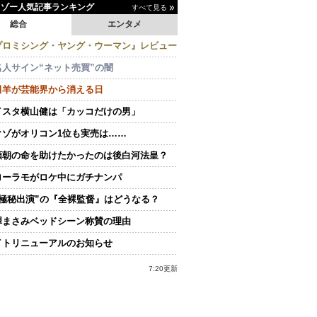
イゾー人気記事ランキング
すべて見る
総合
エンタメ
プロミシング・ヤング・ウーマン』レビュー
名人サイン“ネット売買”の闇
田羊が芸能界から消える日
イスタ横山健は「カッコだけの男」
クゾがオリコン1位も実売は……
頼朝の命を助けたかったのは後白河法皇？
ローラモがロケ中にガチナンパ
“極秘出演”の『全裸監督』はどうなる？
澤まさみベッドシーン称賛の理由
イトリニューアルのお知らせ
7:20更新