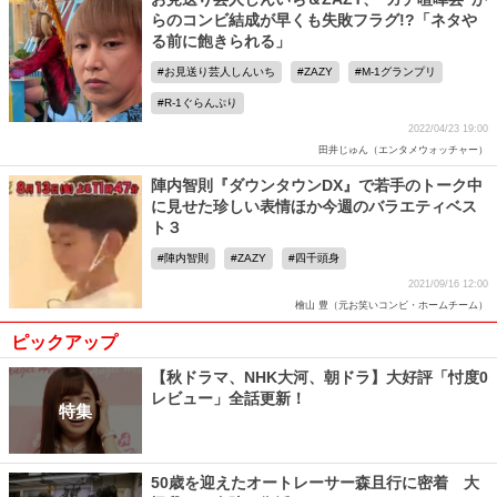
らのコンビ結成が早くも失敗フラグ!?「ネタや
る前に飽きられる」
お見送り芸人しんいち
ZAZY
M-1グランプリ
R-1ぐらんぷり
2022/04/23 19:00
田井じゅん（エンタメウォッチャー）
陣内智則『ダウンタウンDX』で若手のトーク中
に見せた珍しい表情ほか今週のバラエティベス
ト３
陣内智則
ZAZY
四千頭身
2021/09/16 12:00
檜山 豊（元お笑いコンビ・ホームチーム）
ピックアップ
【秋ドラマ、NHK大河、朝ドラ】大好評「忖度0
レビュー」全話更新！
特集
50歳を迎えたオートレーサー森且行に密着 大