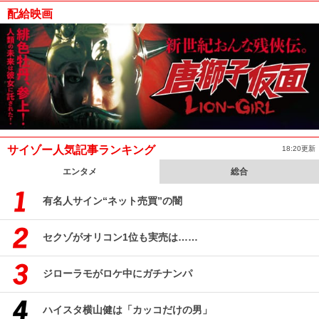
配給映画
サイゾー人気記事ランキング
18:20更新
エンタメ
総合
有名人サイン“ネット売買”の闇
セクゾがオリコン1位も実売は……
ジローラモがロケ中にガチナンパ
ハイスタ横山健は「カッコだけの男」