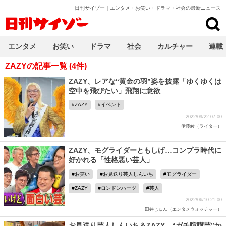
日刊サイゾー｜エンタメ・お笑い・ドラマ・社会の最新ニュース
日刊サイゾー
エンタメ
お笑い
ドラマ
社会
カルチャー
連載
ZAZYの記事一覧 (4件)
ZAZY、レアな“黄金の羽”姿を披露「ゆくゆくは
空中を飛びたい」飛翔に意欲
ZAZY
イベント
2022/09/22 07:00
伊藤綾（ライター）
ZAZY、モグライダーともしげ…コンプラ時代に
好かれる「性格悪い芸人」
お笑い
お見送り芸人しんいち
モグライダー
ZAZY
ロンドンハーツ
芸人
2022/06/10 21:00
田井じゅん（エンタメウォッチャー）
お見送り芸人しんいち＆ZAZY、“ガチ喧嘩芸”か