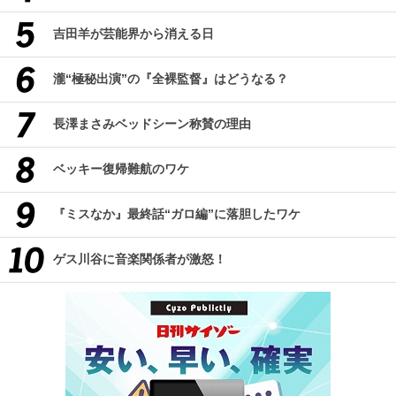
吉田羊が芸能界から消える日
瀧“極秘出演”の『全裸監督』はどうなる？
長澤まさみベッドシーン称賛の理由
ベッキー復帰難航のワケ
『ミスなか』最終話“ガロ編”に落胆したワケ
ゲス川谷に音楽関係者が激怒！