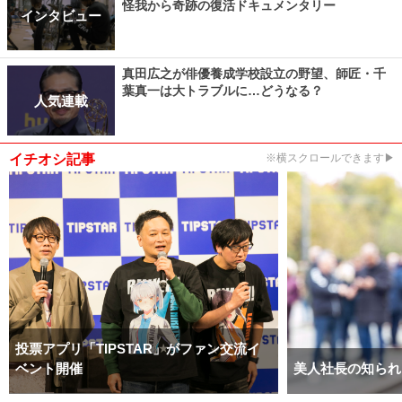
怪我から奇跡の復活ドキュメンタリー
インタビュー
真田広之が俳優養成学校設立の野望、師匠・千
葉真一は大トラブルに…どうなる？
人気連載
イチオシ記事
※横スクロールできます▶
投票アプリ「TIPSTAR」がファン交流イ
ベント開催
美人社長の知られ