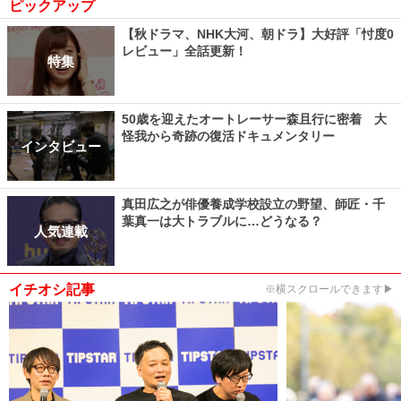
ピックアップ
【秋ドラマ、NHK大河、朝ドラ】大好評「忖度0
レビュー」全話更新！
特集
50歳を迎えたオートレーサー森且行に密着 大
怪我から奇跡の復活ドキュメンタリー
インタビュー
真田広之が俳優養成学校設立の野望、師匠・千
葉真一は大トラブルに…どうなる？
人気連載
イチオシ記事
※横スクロールできます▶