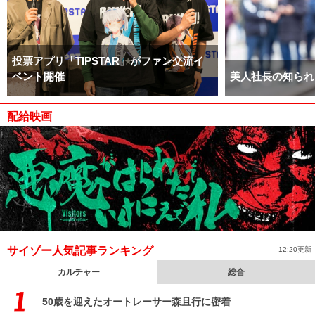
投票アプリ「TIPSTAR」がファン交流イ
ベント開催
美人社長の知られ
配給映画
サイゾー人気記事ランキング
12:20更新
カルチャー
総合
50歳を迎えたオートレーサー森且行に密着