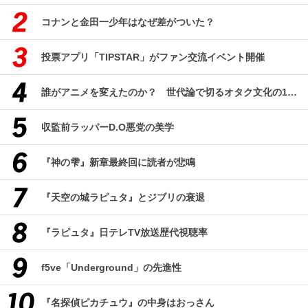
コナンと金田一少年はなぜ差がついた？
投票アプリ「TIPSTAR」がファン交流イベント開催
誰がアニメを変えたのか？ 世代論で切るオタク文化の10年、そして50年
収監前ラッパーD.O悪党の美学
『神の雫』新章最終回に読者が悲鳴
『天空の城ラピュタ』とジブリの衰退
『ラピュタ』日テレTV放送歴代視聴率
f5ve「Underground」の先進性
『名探偵ピカチュウ』の中身はおっさん