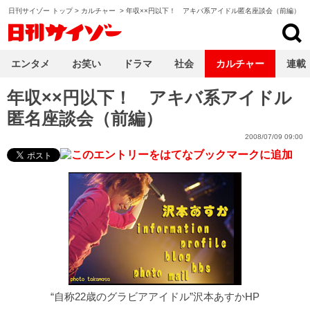
日刊サイゾー トップ
>
カルチャー
>
年収××円以下！ アキバ系アイドル匿名座談会（前編）
日刊サイゾー
エンタメ
お笑い
ドラマ
社会
カルチャー
連載
年収××円以下！ アキバ系アイドル
匿名座談会（前編）
2008/07/09 09:00
“自称22歳のグラビアアイドル”沢本あすかHP