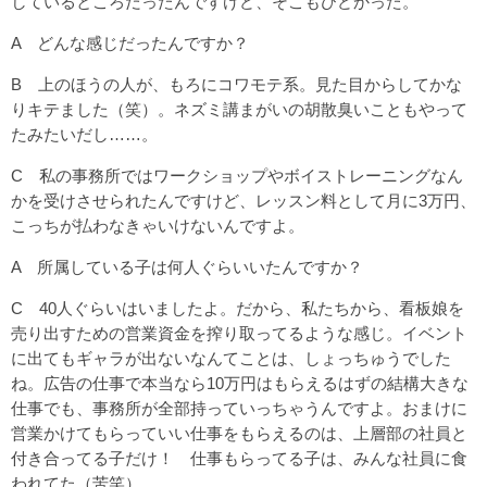
しているところだったんですけど、そこもひどかった。
A どんな感じだったんですか？
B 上のほうの人が、もろにコワモテ系。見た目からしてかな
りキテました（笑）。ネズミ講まがいの胡散臭いこともやって
たみたいだし……。
C 私の事務所ではワークショップやボイストレーニングなん
かを受けさせられたんですけど、レッスン料として月に3万円、
こっちが払わなきゃいけないんですよ。
A 所属している子は何人ぐらいいたんですか？
C 40人ぐらいはいましたよ。だから、私たちから、看板娘を
売り出すための営業資金を搾り取ってるような感じ。イベント
に出てもギャラが出ないなんてことは、しょっちゅうでした
ね。広告の仕事で本当なら10万円はもらえるはずの結構大きな
仕事でも、事務所が全部持っていっちゃうんですよ。おまけに
営業かけてもらっていい仕事をもらえるのは、上層部の社員と
付き合ってる子だけ！ 仕事もらってる子は、みんな社員に食
われてた（苦笑）。