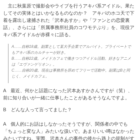
主に秋葉原で撮影会やライブを行うアキバ系アイドル。果た
してその実体とはいかなるものなのか？ アキバのホコ天で下
着を露出し逮捕された「沢本あすか」や「ファンとの恋愛裏
話」、さらには「所属事務所社員のコワモテぶり」を、現役ア
キバ系アイドルが赤裸々に語る。
A……自称18歳。副業として某大手企業でアルバイト。プライベートで
もアキバ系のカルチャーが好き。
B……自称22歳。メイドカフェで働きつつアイドル活動。好きなアニメ
は『エヴァンゲリオン』。
C……自称20歳。現在は事務所を辞めてフリーで活動中。副業はBと同
じく、メイドカフェ。
A 最近、何かと話題になった沢本あすかさんですが（笑）、
前に知り合いが一緒に仕事したことがあるそうなんですよ。
B どんな人って言ってました？
A 個人的にお話はしなかったそうですが、関係者の中でも
「ちょっと変な人」みたいな扱いで。あまりいい噂はなかった
みたいですね。実際、沢本さんの事件の後から路上の規制がす