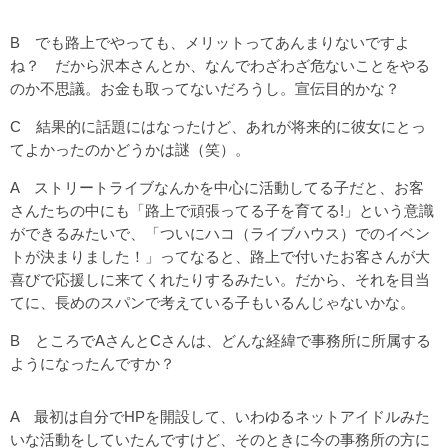
B でも路上でやっても、メリットってあんまりないですよ
ね？ だから沢本さんとか、なんでわざわざ危ないことをやる
のか不思議。お金も取ってないだろうし。宣伝目的かな？
C 結果的に話題にはなったけど、あれが将来的に彼女にとっ
てよかったのかどうかは謎（笑）。
A ストリートライブなんかを中心に活動してる子だと、お客
さんたちの中にも「路上で頑張ってる子を育てる!」という意識
ができるみたいで、「ついにハコ（ライブハウス）でのイベン
トが決まりました！」ってなると、路上で付いたお客さんが大
喜びで応援しに来てくれたりするみたい。だから、それを目当
てに、長めのスパンで考えている子もいるんじゃないかな。
B ところでAさんとCさんは、どんな経緯で事務所に所属する
ようになったんですか？
A 最初は自分でHPを開設して、いわゆるネットアイドルみた
いな活動をしていたんですけど、そのときに今の事務所の方に