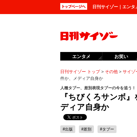
日刊サイゾー｜エンタ
エンタメ
お笑い
日刊サイゾー トップ
>
その他
>
サイゾー
件か、メディア自身か
人種タブー、差別表現タブーの今を追う！
『ちびくろサンボ』
ディア自身か
#出版
#差別
#タブー