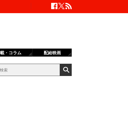
載・コラム
配給映画