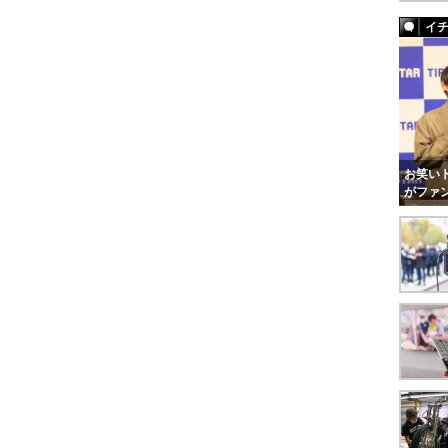
イ
お笑いト
がファ