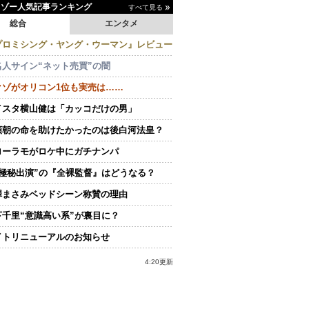
イゾー人気記事ランキング
すべて見る
総合
エンタメ
プロミシング・ヤング・ウーマン』レビュー
名人サイン“ネット売買”の闇
クゾがオリコン1位も実売は……
イスタ横山健は「カッコだけの男」
頼朝の命を助けたかったのは後白河法皇？
ローラモがロケ中にガチナンパ
“極秘出演”の『全裸監督』はどうなる？
澤まさみベッドシーン称賛の理由
下千里“意識高い系”が裏目に？
イトリニューアルのお知らせ
4:20更新