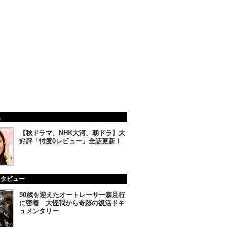
集
【秋ドラマ、NHK大河、朝ドラ】大
好評「忖度0レビュー」全話更新！
ンタビュー
50歳を迎えたオートレーサー森且行
に密着 大怪我から奇跡の復活ドキ
ュメンタリー