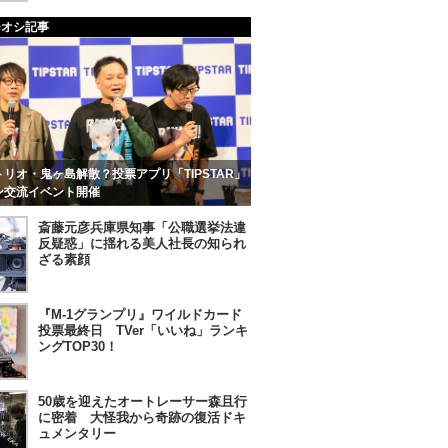
チオシ記事
リオ・鬼ヶ島解散？投票アプリ「TIPSTAR」
ン交流イベント開催
斎藤元彦兵庫県知事「公職選挙法違
反疑惑」に揺れる美人社長の知られ
ざる素顔
『M-1グランプリ』ワイルドカード
投票最終日 TVer「いいね」ランキ
ングTOP30！
50歳を迎えたオートレーサー森且行
に密着 大怪我から奇跡の復活ドキ
ュメンタリー