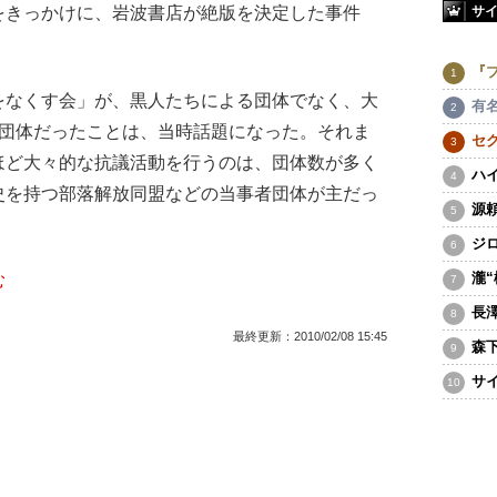
サ
をきっかけに、岩波書店が絶版を決定した事件
『
なくす会」が、黒人たちによる団体でなく、大
有
る団体だったことは、当時話題になった。それま
セ
ほど大々的な抗議活動を行うのは、団体数が多く
ハ
史を持つ部落解放同盟などの当事者団体が主だっ
源
ジ
瀧
む
長
最終更新：
2010/02/08 15:45
森
サ