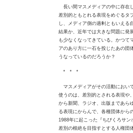
長い間マスメディアの中に存在
差別的ともとれる表現をめぐるタ
し、メディア側の過剰ともいえる
結果か、近年では大きな問題に発
も少なくなってきている。かつて
アのあり方に一石を投じたあの団
うなっているのだろうか？
* * *
マスメディアがその活動におい
使うのは、差別的とされる表現や
から新聞、ラジオ、出版まであら
る表現にからんで、各種団体から
1988年に起こった『ちびくろサ
差別の根絶を目指すとする人権団