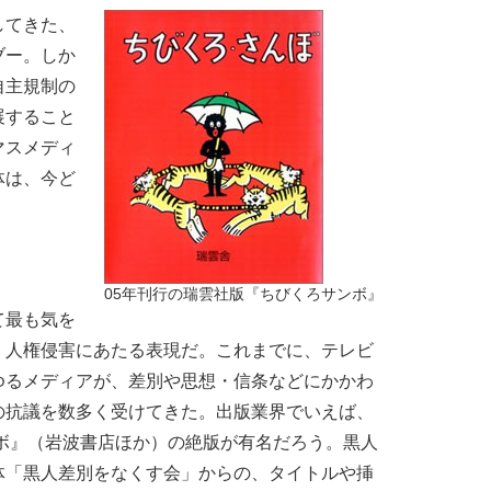
してきた、
ブー。しか
自主規制の
展すること
マスメディ
体は、今ど
05年刊行の瑞雲社版『ちびくろサンボ』
て最も気を
、人権侵害にあたる表現だ。これまでに、テレビ
ゆるメディアが、差別や思想・信条などにかかわ
の抗議を数多く受けてきた。出版業界でいえば、
ンボ』（岩波書店ほか）の絶版が有名だろう。黒人
体「黒人差別をなくす会」からの、タイトルや挿