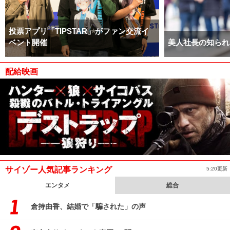
投票アプリ「TIPSTAR」がファン交流イ
ベント開催
美人社長の知られ
配給映画
サイゾー人気記事ランキング
5:20更新
エンタメ
総合
倉持由香、結婚で「騙された」の声