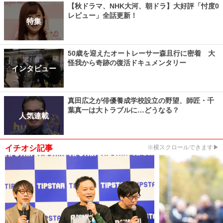
【秋ドラマ、NHK大河、朝ドラ】大好評「忖度0
レビュー」全話更新！
特集
50歳を迎えたオートレーサー森且行に密着 大
怪我から奇跡の復活ドキュメンタリー
インタビュー
真田広之が俳優養成学校設立の野望、師匠・千
葉真一は大トラブルに…どうなる？
人気連載
イチオシ記事
※横スクロールできます▶