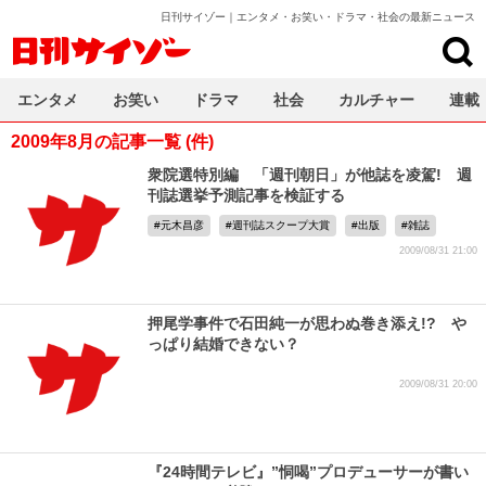
日刊サイゾー｜エンタメ・お笑い・ドラマ・社会の最新ニュース
日刊サイゾー
エンタメ
お笑い
ドラマ
社会
カルチャー
連載
2009年8月の記事一覧 (件)
衆院選特別編 「週刊朝日」が他誌を凌駕! 週
刊誌選挙予測記事を検証する
元木昌彦
週刊誌スクープ大賞
出版
雑誌
2009/08/31 21:00
押尾学事件で石田純一が思わぬ巻き添え!? や
っぱり結婚できない？
2009/08/31 20:00
『24時間テレビ』”恫喝”プロデューサーが書い