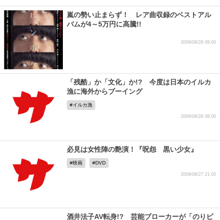
嵐の勢い止まらず！ レア曲収録のベストアル
バムが4～5万円に高騰!!
2009/08/28 09:00
「残酷」か「文化」か!? 今度は日本のイルカ
漁に海外からブーイング
イルカ漁
2009/08/28 08:00
必見は女性陣の艶演！『呪怨 黒い少女』
映画
DVD
2009/08/27 21:00
酒井法子AV転身!? 芸能ブローカーが「のりピ