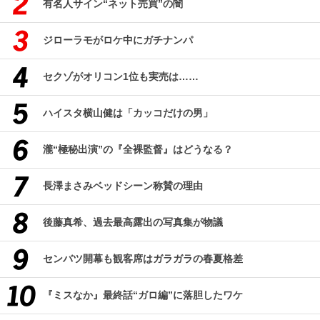
有名人サイン“ネット売買”の闇
ジローラモがロケ中にガチナンパ
セクゾがオリコン1位も実売は……
ハイスタ横山健は「カッコだけの男」
瀧“極秘出演”の『全裸監督』はどうなる？
長澤まさみベッドシーン称賛の理由
後藤真希、過去最高露出の写真集が物議
センバツ開幕も観客席はガラガラの春夏格差
『ミスなか』最終話“ガロ編”に落胆したワケ