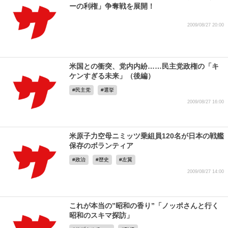
ーの利権」争奪戦を展開！
2009/08/27 20:00
米国との衝突、党内内紛……民主党政権の「キ
ケンすぎる未来」（後編）
民主党
選挙
2009/08/27 16:00
米原子力空母ニミッツ乗組員120名が日本の戦艦
保存のボランティア
政治
歴史
左翼
2009/08/27 14:00
これが本当の”昭和の香り”「ノッポさんと行く
昭和のスキマ探訪」