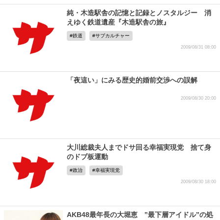
純・木造駅舎の記憶と記録とノスタルジー 消
えゆく鉄道遺産『木造駅舎の旅』
鉄道
サブカルチャー
2009/08/31 08:00
「夜這い」にみる歴史的婚前交渉への誤解
2009/08/30 20:00
大川総裁夫人までドサ回る幸福実現党 捨て身
のドブ板運動
政治
幸福実現党
2009/08/30 18:00
AKB48最年長の大堀恵 ”最下層アイドル”の処