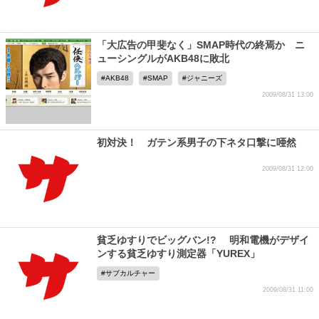
「大広告の甲斐なく」SMAP時代の終焉か ニ
ューシングルがAKB48に敗北
AKB48
SMAP
ジャニーズ
2009/08/31 13:00
初対決！ ガテン系男子の下ネタ口撃に唖然
2009/08/31 12:00
貧乏ゆすりでビッグバン!? 明和電機がデザイ
ンする貧乏ゆすり測定器「YUREX」
サブカルチャー
2009/08/31 11:00