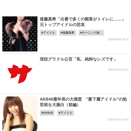
後藤真希「出番で多くの観客がトイレに……」
元トップアイドルの悲哀
アイドル
後藤真希
モーニング娘。
2009/08/30 08:00
現役グラドル公言「私、純粋なレズです」
2009/08/29 20:00
AKB48最年長の大堀恵 ”最下層アイドル”の処
世術を大激白（前編）
AKB48
アイドル
2009/08/29 15:00