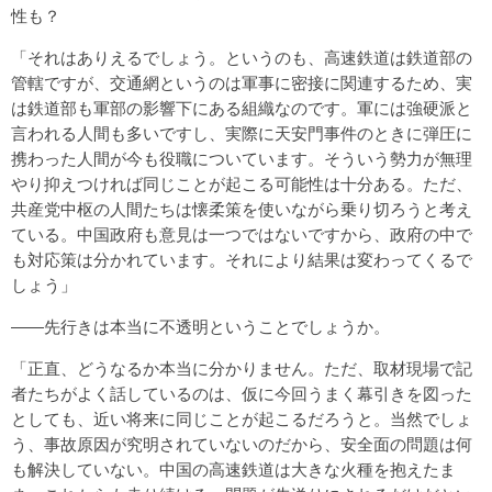
性も？
「それはありえるでしょう。というのも、高速鉄道は鉄道部の
管轄ですが、交通網というのは軍事に密接に関連するため、実
は鉄道部も軍部の影響下にある組織なのです。軍には強硬派と
言われる人間も多いですし、実際に天安門事件のときに弾圧に
携わった人間が今も役職についています。そういう勢力が無理
やり抑えつければ同じことが起こる可能性は十分ある。ただ、
共産党中枢の人間たちは懐柔策を使いながら乗り切ろうと考え
ている。中国政府も意見は一つではないですから、政府の中で
も対応策は分かれています。それにより結果は変わってくるで
しょう」
――先行きは本当に不透明ということでしょうか。
「正直、どうなるか本当に分かりません。ただ、取材現場で記
者たちがよく話しているのは、仮に今回うまく幕引きを図った
としても、近い将来に同じことが起こるだろうと。当然でしょ
う、事故原因が究明されていないのだから、安全面の問題は何
も解決していない。中国の高速鉄道は大きな火種を抱えたま