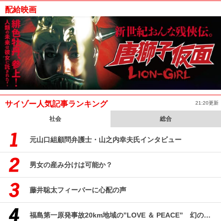
配給映画
サイゾー人気記事ランキング
21:20更新
社会
総合
元山口組顧問弁護士・山之内幸夫氏インタビュー
男女の産み分けは可能か？
藤井聡太フィーバーに心配の声
福島第一原発事故20km地域の”LOVE ＆ PEACE” 幻のコミューン「獏原人村」の現在