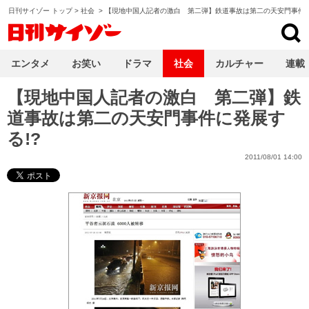
日刊サイゾー トップ
>
社会
>
【現地中国人記者の激白 第二弾】鉄道事故は第二の天安門事件に
日刊サイゾー
エンタメ
お笑い
ドラマ
社会
カルチャー
連載
【現地中国人記者の激白 第二弾】鉄
道事故は第二の天安門事件に発展す
る!?
2011/08/01 14:00