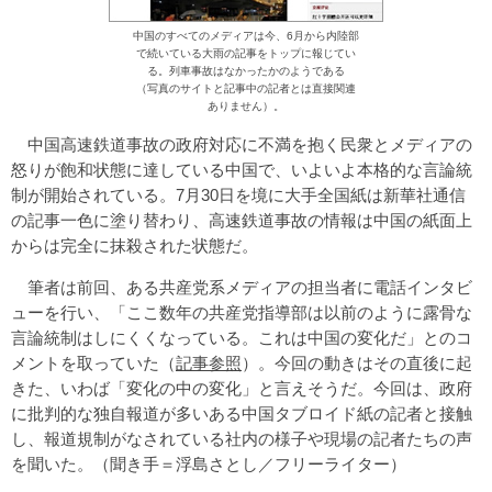
中国のすべてのメディアは今、6月から内陸部
で続いている大雨の記事をトップに報じてい
る。列車事故はなかったかのようである
（写真のサイトと記事中の記者とは直接関連
ありません）。
中国高速鉄道事故の政府対応に不満を抱く民衆とメディアの
怒りが飽和状態に達している中国で、いよいよ本格的な言論統
制が開始されている。7月30日を境に大手全国紙は新華社通信
の記事一色に塗り替わり、高速鉄道事故の情報は中国の紙面上
からは完全に抹殺された状態だ。
筆者は前回、ある共産党系メディアの担当者に電話インタビ
ューを行い、「ここ数年の共産党指導部は以前のように露骨な
言論統制はしにくくなっている。これは中国の変化だ」とのコ
メントを取っていた（
記事参照
）。今回の動きはその直後に起
きた、いわば「変化の中の変化」と言えそうだ。今回は、政府
に批判的な独自報道が多いある中国タブロイド紙の記者と接触
し、報道規制がなされている社内の様子や現場の記者たちの声
を聞いた。（聞き手＝浮島さとし／フリーライター）