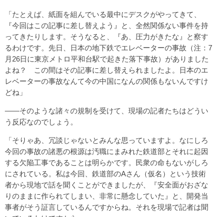
「たとえば、紙面を組んでいる最中にデスクがやってきて、
『今回はこの記事に差し替えよう』と、全然関係ない事件を持
ってきたりします。そうなると、『あ、圧力がきたな』と察す
るわけです。先日、日本の地下鉄でエレベーターの事故（注：7
月26日に東京メトロ平和台駅で起きた落下事故）がありました
よね？ この間はその記事に差し替えられましたよ。日本のエ
レベーターの事故なんて今の中国になんの関係もないんですけ
どね」
――そのような諸々の規制を受けて、現場の記者たちはどうい
う反応なのでしょう。
「そりゃあ、冗談じゃないとみんな思っていますよ。なにしろ
今回の事故の諸悪の根源は汚職にまみれた鉄道部とそれに起因
する欠陥工事であることは明らかです。民衆の命もないがしろ
にされている。私は今回、鉄道部のAさん（仮名）という技術
者から現地で話を聞くことができましたが、『安全面がおざな
りのままに作られてしまい、非常に懸念していた』と、開発当
事者がそう証言しているんですからね。それを現場で記者は聞