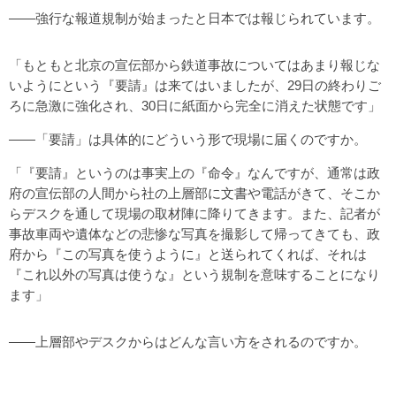
――強行な報道規制が始まったと日本では報じられています。
「もともと北京の宣伝部から鉄道事故についてはあまり報じな
いようにという『要請』は来てはいましたが、29日の終わりご
ろに急激に強化され、30日に紙面から完全に消えた状態です」
――「要請」は具体的にどういう形で現場に届くのですか。
「『要請』というのは事実上の『命令』なんですが、通常は政
府の宣伝部の人間から社の上層部に文書や電話がきて、そこか
らデスクを通して現場の取材陣に降りてきます。また、記者が
事故車両や遺体などの悲惨な写真を撮影して帰ってきても、政
府から『この写真を使うように』と送られてくれば、それは
『これ以外の写真は使うな』という規制を意味することになり
ます」
――上層部やデスクからはどんな言い方をされるのですか。