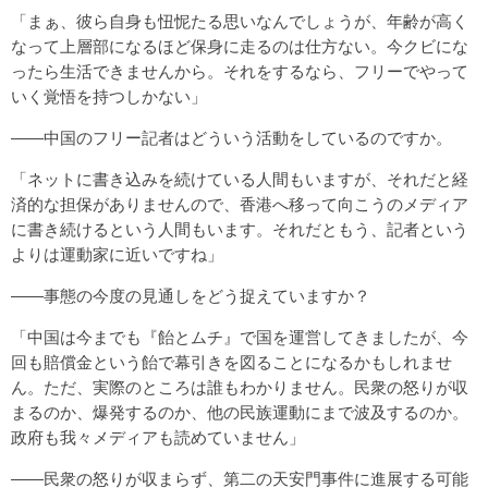
「まぁ、彼ら自身も忸怩たる思いなんでしょうが、年齢が高く
なって上層部になるほど保身に走るのは仕方ない。今クビにな
ったら生活できませんから。それをするなら、フリーでやって
いく覚悟を持つしかない」
――中国のフリー記者はどういう活動をしているのですか。
「ネットに書き込みを続けている人間もいますが、それだと経
済的な担保がありませんので、香港へ移って向こうのメディア
に書き続けるという人間もいます。それだともう、記者という
よりは運動家に近いですね」
――事態の今度の見通しをどう捉えていますか？
「中国は今までも『飴とムチ』で国を運営してきましたが、今
回も賠償金という飴で幕引きを図ることになるかもしれませ
ん。ただ、実際のところは誰もわかりません。民衆の怒りが収
まるのか、爆発するのか、他の民族運動にまで波及するのか。
政府も我々メディアも読めていません」
――民衆の怒りが収まらず、第二の天安門事件に進展する可能