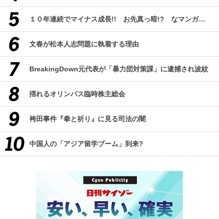
１０年連続でマイナス成長!! お先真っ暗!? なマンガ産業研究
文春が松本人志問題に執着する理由
BreakingDown元代表が「暴力団対策課」に逮捕され波紋
揺れるオリンパス臨時株主総会
袴田事件『拳と祈り』に見る司法の闇
中国人の「アジア留学ブーム」到来?