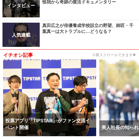
怪我から奇跡の復活ドキュメンタリー
インタビュー
真田広之が俳優養成学校設立の野望、師匠・千
葉真一は大トラブルに…どうなる？
人気連載
イチオシ記事
※横スクロールできます▶
投票アプリ「TIPSTAR」がファン交流イ
ベント開催
美人社長の知られ