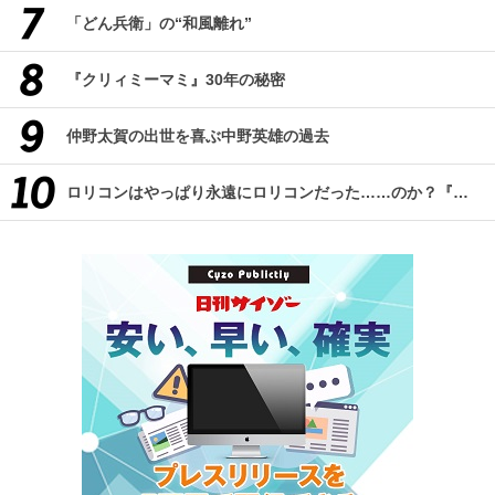
「どん兵衛」の“和風離れ”
『クリィミーマミ』30年の秘密
仲野太賀の出世を喜ぶ中野英雄の過去
ロリコンはやっぱり永遠にロリコンだった……のか？『改訂版 ロリコン大全集』