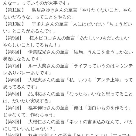
んなー』っていうのが大事です」
【第11回】
鳥居みゆきさんの至言「やりたくないこと、やら
ないだろうな、ってことをやるの」
【第10回】
宇多丸さんの至言「人にはだいたい『ちょうどい
い』ところがあるんです」
【第9回】
桜木ピロコさんの至言「あたしいつもだいたいい
やらしいことしてるもん！」
【第8回】
伊集院光さんの至言「結局、うんこを食うしかない
状況になるんです」
【第7回】
ルー大柴さんの至言「ライフっていうのはマウンテ
ンありバレーありです」
【第6回】
大堀恵さんの至言「私、いつも『アンチ上等』って
思ってるんです」
【第5回】
品川祐さんの至言「なったらいいなと思ってること
は、だいたい実現する」
【第4回】
福本伸行さんの至言「俺は『面白いものを作ろう』
じゃなくて、作れちゃう」
【第3回】
大根仁さんの至言「ネットの書き込みなんて、バカ
にしていいんじゃない？」
【第2回】
杉作J太郎さんの至言「そんなことより『ファフナ