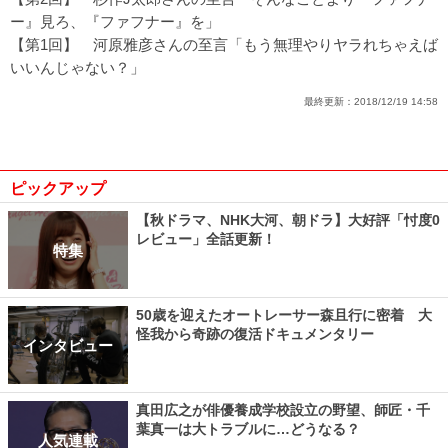
ー』見ろ、『ファフナー』を」
【第1回】
河原雅彦さんの至言「もう無理やりヤラれちゃえば
いいんじゃない？」
最終更新：
2018/12/19 14:58
ピックアップ
【秋ドラマ、NHK大河、朝ドラ】大好評「忖度0
レビュー」全話更新！
特集
50歳を迎えたオートレーサー森且行に密着 大
怪我から奇跡の復活ドキュメンタリー
インタビュー
真田広之が俳優養成学校設立の野望、師匠・千
葉真一は大トラブルに…どうなる？
人気連載