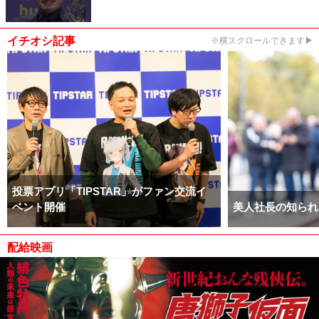
イチオシ記事
※横スクロールできます▶
投票アプリ「TIPSTAR」がファン交流イ
ベント開催
美人社長の知られ
配給映画