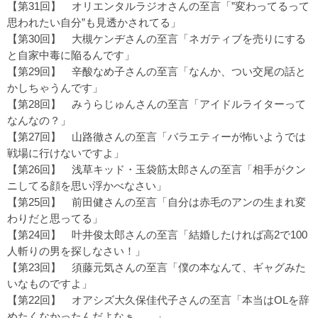
【第31回】
オリエンタルラジオさんの至言「”変わってるって
思われたい自分”も見透かされてる」
【第30回】
大槻ケンヂさんの至言「ネガティブを売りにする
と自家中毒に陥るんです」
【第29回】
辛酸なめ子さんの至言「なんか、つい交尾の話と
かしちゃうんです」
【第28回】
みうらじゅんさんの至言「アイドルライターって
なんなの？」
【第27回】
山路徹さんの至言「バラエティーが怖いようでは
戦場に行けないですよ」
【第26回】
浅草キッド・玉袋筋太郎さんの至言「相手がクン
ニしてる顔を思い浮かべなさい」
【第25回】
前田健さんの至言「自分は赤毛のアンの生まれ変
わりだと思ってる」
【第24回】
叶井俊太郎さんの至言「結婚したければ高2で100
人斬りの男を探しなさい！」
【第23回】
須藤元気さんの至言「僕の本なんて、ギャグみた
いなものですよ」
【第22回】
オアシズ大久保佳代子さんの至言「本当はOLを辞
めたくなかったんだよなぁ……」