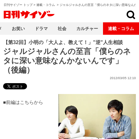
日刊サイゾー トップ
>
連載・コラム
>
ジャルジャルさんの至言「僕らのネタに深い意味なんか
日刊サイゾー
メ
お笑い
ドラマ
社会
カルチャー
連載・コラム
【第32回】小明の「大人よ、教えて！」"逆"人生相談
ジャルジャルさんの至言「僕らのネ
タに深い意味なんかないんです」
（後編）
2012/03/05 12:10
■
前編
はこちらから