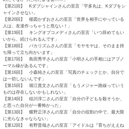
【第21回】
Kダブシャインさんの至言「宇多丸は、Kダブをシ
ャインさせない」
【第20回】
楳図かずおさんの至言「世界を相手にやっている
人は、友達作っちゃうと危ない！」
【第19回】
キングオブコメディさんの至言「いつ辞めてもい
いから、続けられるんです」
【第18回】
バカリズムさんの至言「モヤモヤは、そのまま持
ち帰って立ち向かいます」
【第17回】
島田秀平さんの至言「小明さんの手相にはアブノ
ーマル線があるんです」
【第16回】
小森純さんの至言「写真のチェックとか、自分で
は一切しないんです」
【第15回】
堀江貴文さんの至言「もうメジャー路線っていう
ものは存在しないかもしれない」
【第14回】
稲川淳二さんの至言「自分の子どもを殺そうか、
と思った自分が一番怖かった」
【第13回】
蝶野正洋さんの至言「自分の役割の中で、最大限
に光らなきゃならない」
【第12回】
有野晋哉さんの至言「アイドルは『育ちがええね