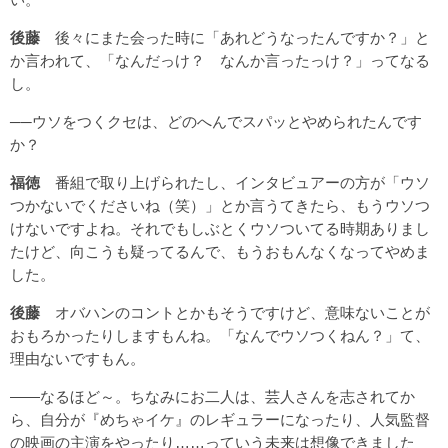
後藤
後々にまた会った時に「あれどうなったんですか？」と
か言われて、「なんだっけ？ なんか言ったっけ？」ってなる
し。
──ウソをつくクセは、どのへんでスパッとやめられたんです
か？
福徳
番組で取り上げられたし、インタビュアーの方が「ウソ
つかないでくださいね（笑）」とか言うてきたら、もうウソつ
けないですよね。それでもしぶとくウソついてる時期ありまし
たけど、向こうも疑ってるんで、もうおもんなくなってやめま
した。
後藤
オバハンのコントとかもそうですけど、意味ないことが
おもろかったりしますもんね。「なんでウソつくねん？」て、
理由ないですもん。
――なるほど～。ちなみにお二人は、芸人さんを志されてか
ら、自分が『めちゃイケ』のレギュラーになったり、人気監督
の映画の主演をやったり……っていう未来は想像できました