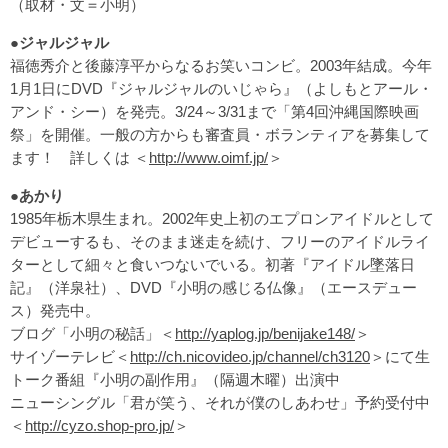
（取材・文＝小明）
●ジャルジャル
福徳秀介と後藤淳平からなるお笑いコンビ。2003年結成。今年
1月1日にDVD『ジャルジャルのいじゃら』（よしもとアール・
アンド・シー）を発売。3/24～3/31まで「第4回沖縄国際映画
祭」を開催。一般の方からも審査員・ボランティアを募集して
ます！ 詳しくは ＜
http://www.oimf.jp/
＞
●あかり
1985年栃木県生まれ。2002年史上初のエプロンアイドルとして
デビューするも、そのまま迷走を続け、フリーのアイドルライ
ターとして細々と食いつないでいる。初著『アイドル墜落日
記』（洋泉社）、DVD『小明の感じる仏像』（エースデュー
ス）発売中。
ブログ「小明の秘話」＜
http://yaplog.jp/benijake148/
＞
サイゾーテレビ＜
http://ch.nicovideo.jp/channel/ch3120
＞にて生
トーク番組『小明の副作用』（隔週木曜）出演中
ニューシングル「君が笑う、それが僕のしあわせ」予約受付中
＜
http://cyzo.shop-pro.jp/
＞