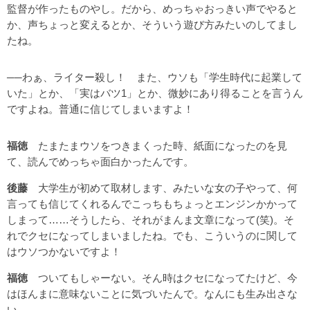
監督が作ったものやし。だから、めっちゃおっきい声でやると
か、声ちょっと変えるとか、そういう遊び方みたいのしてまし
たね。
──わぁ、ライター殺し！ また、ウソも「学生時代に起業して
いた」とか、「実はバツ1」とか、微妙にあり得ることを言うん
ですよね。普通に信じてしまいますよ！
福徳
たまたまウソをつきまくった時、紙面になったのを見
て、読んでめっちゃ面白かったんです。
後藤
大学生が初めて取材します、みたいな女の子やって、何
言っても信じてくれるんでこっちもちょっとエンジンかかって
しまって……そうしたら、それがまんま文章になって(笑)。そ
れでクセになってしまいましたね。でも、こういうのに関して
はウソつかないですよ！
福徳
ついてもしゃーない。そん時はクセになってたけど、今
はほんまに意味ないことに気づいたんで。なんにも生み出さな
い。