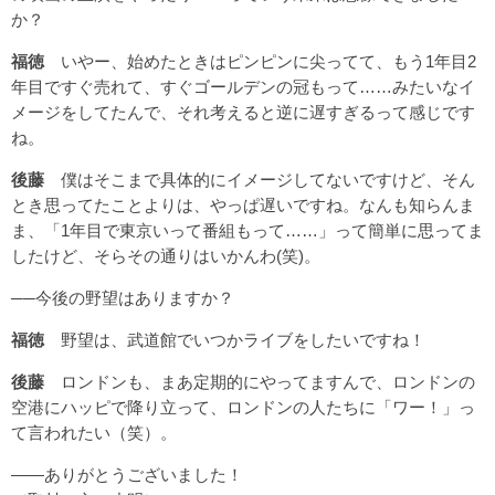
か？
福徳
いやー、始めたときはピンピンに尖ってて、もう1年目2
年目ですぐ売れて、すぐゴールデンの冠もって……みたいなイ
メージをしてたんで、それ考えると逆に遅すぎるって感じです
ね。
後藤
僕はそこまで具体的にイメージしてないですけど、そん
とき思ってたことよりは、やっぱ遅いですね。なんも知らんま
ま、「1年目で東京いって番組もって……」って簡単に思ってま
したけど、そらその通りはいかんわ(笑)。
──今後の野望はありますか？
福徳
野望は、武道館でいつかライブをしたいですね！
後藤
ロンドンも、まあ定期的にやってますんで、ロンドンの
空港にハッピで降り立って、ロンドンの人たちに「ワー！」っ
て言われたい（笑）。
――ありがとうございました！