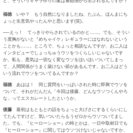
ど、そういうキャラ作りの案は番組側から出されるんですか？
福徳
いや？ もう自然になりましたね、たぶん、ほんまにち
ょっと生意気やったんやと思います(笑)。
──えっ！ てっきりやらされているのかと……。でも、そうい
う度胸がないと『めちゃイケ』レギュラーにはなれないという
ことかも……。ところで、ちょっと相談なんですが、お二人は
インタビューでしょっちゅうウソをつくらしいじゃないです
か。私も、悪気は一切なく変なウソをほいほいついてしまっ
て、人間関係がうまく築けない節があるんです。お二人はどう
いう流れでウソをついてるんですか？
福徳
あはは！ 同じ質問をいっぱいされた時に即興でウソを
ついて、それがだんだん「今回は後藤、どんなウソつくんやろ
な」ってエスカレートしたというか。
後藤
最初はもともとの話をちょっと大げさにするくらいにし
てたんですけど、気いついたらもうゼロからウソついてまし
た。でも、『ヒーローショー』の時とかは、一日中取材日でも
『ヒーローショー』に関してはウソつけないじゃないですか、