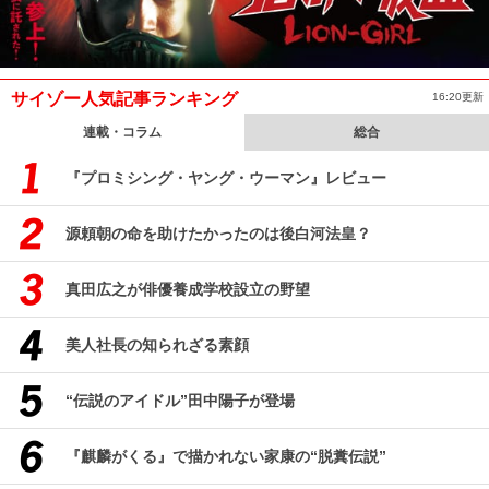
サイゾー人気記事ランキング
16:20更新
連載・コラム
総合
『プロミシング・ヤング・ウーマン』レビュー
源頼朝の命を助けたかったのは後白河法皇？
真田広之が俳優養成学校設立の野望
美人社長の知られざる素顔
“伝説のアイドル”田中陽子が登場
『麒麟がくる』で描かれない家康の“脱糞伝説”