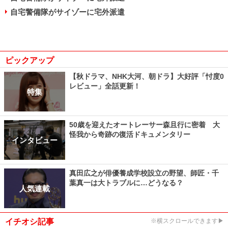
自宅警備隊がサイゾーに宅外派遣
ピックアップ
【秋ドラマ、NHK大河、朝ドラ】大好評「忖度0
レビュー」全話更新！
特集
50歳を迎えたオートレーサー森且行に密着 大
怪我から奇跡の復活ドキュメンタリー
インタビュー
真田広之が俳優養成学校設立の野望、師匠・千
葉真一は大トラブルに…どうなる？
人気連載
イチオシ記事
※横スクロールできます▶