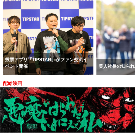
投票アプリ「TIPSTAR」がファン交流イ
ベント開催
美人社長の知られ
配給映画