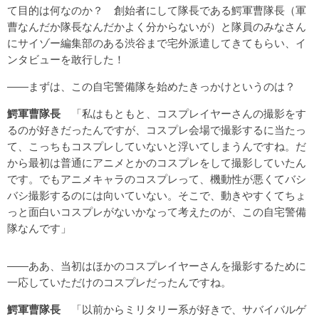
て目的は何なのか？ 創始者にして隊長である鰐軍曹隊長（軍
曹なんだか隊長なんだかよく分からないが）と隊員のみなさん
にサイゾー編集部のある渋谷まで宅外派遣してきてもらい、イ
ンタビューを敢行した！
――まずは、この自宅警備隊を始めたきっかけというのは？
鰐軍曹隊長
「私はもともと、コスプレイヤーさんの撮影をす
るのが好きだったんですが、コスプレ会場で撮影するに当たっ
て、こっちもコスプレしていないと浮いてしまうんですね。だ
から最初は普通にアニメとかのコスプレをして撮影していたん
です。でもアニメキャラのコスプレって、機動性が悪くてバシ
バシ撮影するのには向いていない。そこで、動きやすくてちょ
っと面白いコスプレがないかなって考えたのが、この自宅警備
隊なんです」
――ああ、当初はほかのコスプレイヤーさんを撮影するために
一応していただけのコスプレだったんですね。
鰐軍曹隊長
「以前からミリタリー系が好きで、サバイバルゲ