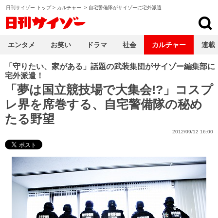
日刊サイゾー トップ
>
カルチャー
>
自宅警備隊がサイゾーに宅外派遣
日刊サイゾー
エンタメ
お笑い
ドラマ
社会
カルチャー
連載
「守りたい、家がある」話題の武装集団がサイゾー編集部に
宅外派遣！
「夢は国立競技場で大集会!?」コスプ
レ界を席巻する、自宅警備隊の秘め
たる野望
2012/09/12 16:00