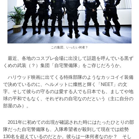
この集団、いったい何者？
最近、各地のコスプレ会場に出没して話題を呼んでいる黒ず
くめの武装（？）集団「自宅警備隊」をご存じだろうか。
ハリウッド映画に出てくる特殊部隊のようなカッコイイ装備
で決めているのに、ヘルメットに燦然と輝く「NEET」の文
字。そして彼らの守るのは愛する人でも日本でも、ましてや地
球の平和でもなく、それぞれの自宅なのだという（主に自分の
部屋のみ）。
2011年に初めての出現が確認された時にはたったひとりの部
隊だった自宅警備隊も、入隊希望者が殺到して現在では総勢
130名を超えているのだとか。彼らは一体何者なのか？ そし