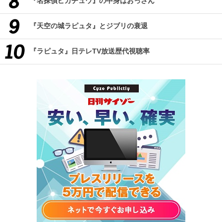
『名探偵ピカチュウ』の中身はおっさん
『天空の城ラピュタ』とジブリの衰退
『ラピュタ』日テレTV放送歴代視聴率