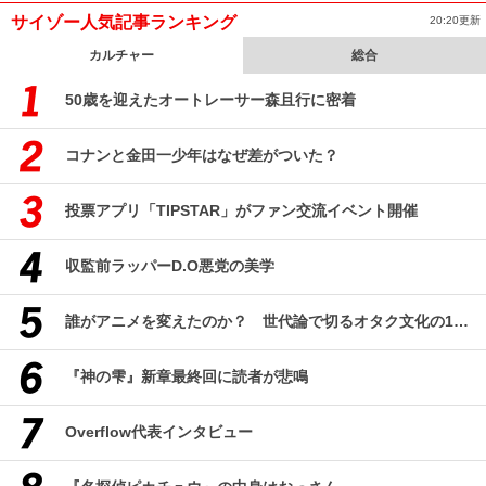
サイゾー人気記事ランキング
20:20更新
カルチャー
総合
50歳を迎えたオートレーサー森且行に密着
コナンと金田一少年はなぜ差がついた？
投票アプリ「TIPSTAR」がファン交流イベント開催
収監前ラッパーD.O悪党の美学
誰がアニメを変えたのか？ 世代論で切るオタク文化の10年、そして50年
『神の雫』新章最終回に読者が悲鳴
Overflow代表インタビュー