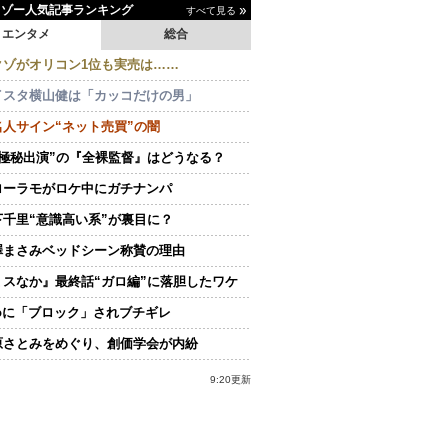
イゾー人気記事ランキング
すべて見る
エンタメ
総合
クゾがオリコン1位も実売は……
イスタ横山健は「カッコだけの男」
名人サイン“ネット売買”の闇
“極秘出演”の『全裸監督』はどうなる？
ローラモがロケ中にガチナンパ
下千里“意識高い系”が裏目に？
澤まさみベッドシーン称賛の理由
ミスなか』最終話“ガロ編”に落胆したワケ
doに「ブロック」されブチギレ
原さとみをめぐり、創価学会が内紛
9:20更新