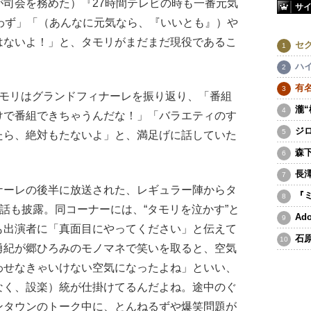
司会を務めた）『27時間テレビの時も一番元気
サ
わず」「（あんなに元気なら、『いいとも』）や
はないよ！」と、タモリがまだまだ現役であるこ
セ
ハ
有
モリはグランドフィナーレを振り返り、「番組
瀧
けで番組できちゃうんだな！」「バラエティのす
ジ
たら、絶対もたないよ」と、満足げに話していた
森
長
ーレの後半に放送された、レギュラー陣からタ
『
秘話も披露。同コーナーには、“タモリを泣かす”と
A
も出演者に「真面目にやってください」と伝えて
石
勇紀が郷ひろみのモノマネで笑いを取ると、空気
わせなきゃいけない空気になったよね」といい、
なく、設楽）統が仕掛けてるんだよね。途中のぐ
ンタウンのトーク中に、とんねるずや爆笑問題が