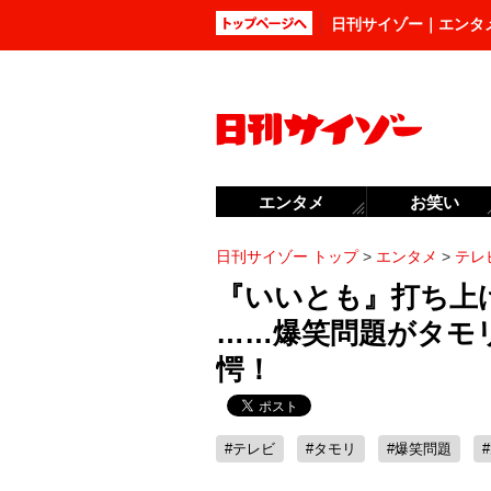
日刊サイゾー｜エンタ
エンタメ
お笑い
日刊サイゾー トップ
>
エンタメ
>
テレ
『いいとも』打ち上
……爆笑問題がタモ
愕！
#テレビ
#タモリ
#爆笑問題