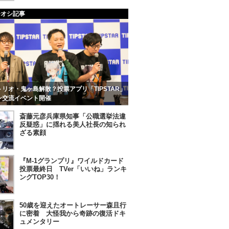
チオシ記事
リオ・鬼ヶ島解散？投票アプリ「TIPSTAR」
ン交流イベント開催
斎藤元彦兵庫県知事「公職選挙法違
反疑惑」に揺れる美人社長の知られ
ざる素顔
『M-1グランプリ』ワイルドカード
投票最終日 TVer「いいね」ランキ
ングTOP30！
50歳を迎えたオートレーサー森且行
に密着 大怪我から奇跡の復活ドキ
ュメンタリー