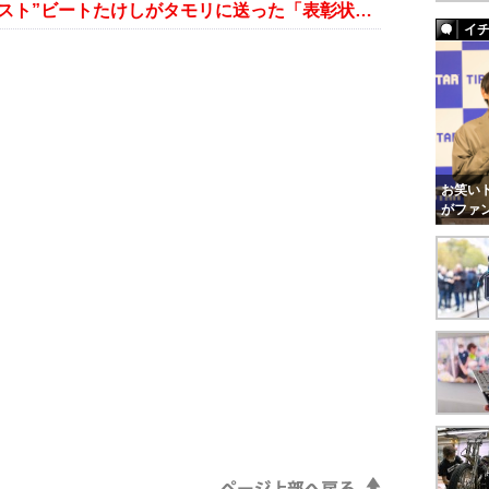
『いいとも！』最終回、“最後のゲスト”ビートたけしがタモリに送った「表彰状」全文掲載
イ
お笑いト
がファ