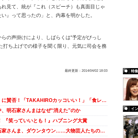
あれ見て、統が『これ（スピーチ）も真面目じゃ
たい』って思ったの」と、内幕を明かした。
らの声掛けにより、しばらくは“予定がびっし
見た打ち上げでの様子を聞く限り、元気に司会を務
最終更新：
2014/04/02 18:03
特
『いいとも』後番組『バイキング』に賛否！「TAKAHIROカッコいい！」「食レポが牛かつ屋一軒とか……」の声
イ
、明石家さんまはなぜ“消えた”のか
表！ 『笑っていいとも！』ハプニング大賞
「“全曜日おもろない”発言も」明石家さんま、ダウンタウン……大物芸人たちの『いいとも』降板理由