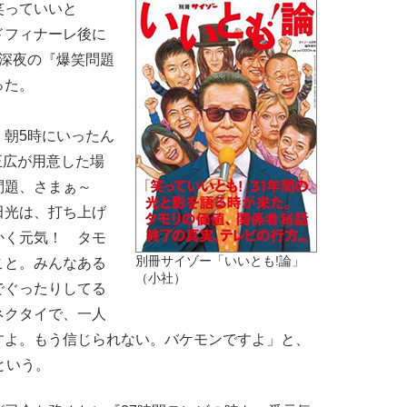
笑っていいと
ドフィナーレ後に
日深夜の『爆笑問題
った。
朝5時にいったん
正広が用意した場
問題、さまぁ～
田光は、打ち上げ
かく元気！ タモ
別冊サイゾー「いいとも!論」
こと。みんなある
（小社）
でぐったりしてる
ネクタイで、一人
すよ。もう信じられない。バケモンですよ」と、
という。