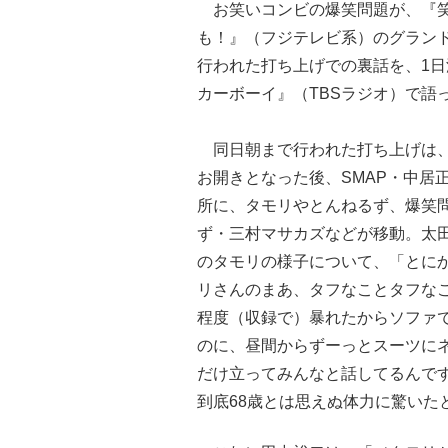
お笑いコンビの爆笑問題が、『
も！』（フジテレビ系）のグラン
行われた打ち上げでの裏話を、1
カーボーイ』（TBSラジオ）で語
同日朝まで行われた打ち上げは、
お開きとなった後、SMAP・中居
所に、タモリやとんねるず、爆笑
ず・三村マサカズなどが移動。太
のタモリの様子について、「とに
リさんのまあ、タフなことタフな
程度（収録で）暴れたからソファ
のに、昼間からずーっとスーツに
だけ立ってみんなと話してるんで
到底68歳とは思えぬ体力に驚いた