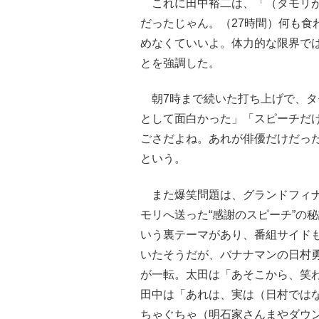
これに田中裕二は、「（タモリが
だったじゃん。（27時間）何も食
めなくていいよ。体力的な限界で
とを強調した。
朝7時まで続いた打ち上げで、タ
として面白かった」「スピーチだ
ごさだよね。あれが俳優だけだっ
という。
また爆笑問題は、グランドフィナ
モリへ送った“感謝のスピーチ”の
いう裏テーマがあり、番組サイド
いたそうだが、バナナマンの日村
が一転。太田は「あそこから、笑
田中は「あれは、実は（日村では
ちゃぐちゃ（明石家さんまやダウ