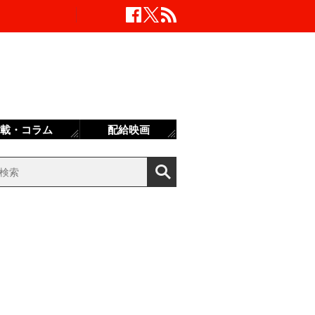
載・コラム
配給映画