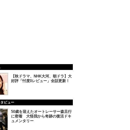
集
【秋ドラマ、NHK大河、朝ドラ】大
好評「忖度0レビュー」全話更新！
ンタビュー
50歳を迎えたオートレーサー森且行
に密着 大怪我から奇跡の復活ドキ
ュメンタリー