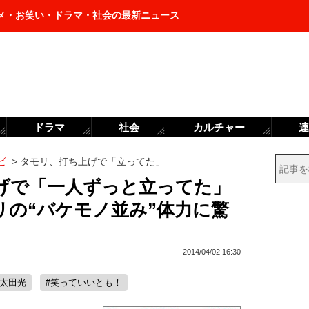
メ・お笑い・ドラマ・社会の最新ニュース
ドラマ
社会
カルチャー
連
ビ
>
タモリ、打ち上げで「立ってた」
げで「一人ずっと立ってた」
リの“バケモノ並み”体力に驚
2014/04/02 16:30
#太田光
#笑っていいとも！