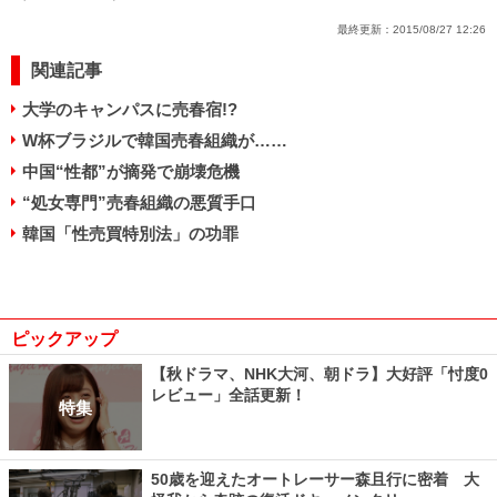
最終更新：
2015/08/27 12:26
関連記事
大学のキャンパスに売春宿!?
W杯ブラジルで韓国売春組織が……
中国“性都”が摘発で崩壊危機
“処女専門”売春組織の悪質手口
韓国「性売買特別法」の功罪
ピックアップ
【秋ドラマ、NHK大河、朝ドラ】大好評「忖度0
レビュー」全話更新！
特集
50歳を迎えたオートレーサー森且行に密着 大