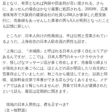
反となり、有罪となれば拘留や罰金刑が言い渡される。さら
に、あっせんの場合はかなり厳重に処罰される。2003年、広東
省珠海市で大阪府の建築会社の社員ら288人が参加した慰安旅
行に、売春婦をあっせんした業者の男ら5人が死刑となったこと
も記憶に新しい。
ところが、日本人向けの性風俗は、半ば公然と営業されてい
るようだ。上海在住の日本人駐在員の男性も話す。
「上海には、『水城路』と呼ばれる日本人が多く住むエリアが
あるんですが、ここでは、日本人専門のキャバクラやカラオ
ケ、怪しげなマッサージ店が多く存在します。売春取り締まり
が強化された春ごろには、ほとんどの店が閉店したり自主的に
営業停止していましたが、秋ごろから復活してきた。以前と同
様、追加料金次第で本番ができる店も少なくありません。メデ
ィアではあまり報じられませんが、買春で日本人が逮捕された
という話も、最近は定期的に聞きます」
現地の日本人男性は、襟を正すべき?
（文＝牧野源）