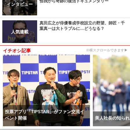
怪我から奇跡の復活ドキュメンタリー
インタビュー
真田広之が俳優養成学校設立の野望、師匠・千
葉真一は大トラブルに…どうなる？
人気連載
イチオシ記事
※横スクロールできます▶
投票アプリ「TIPSTAR」がファン交流イ
ベント開催
美人社長の知られ