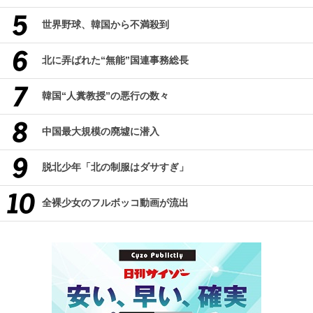
世界野球、韓国から不満殺到
北に弄ばれた“無能”国連事務総長
韓国“人糞教授”の悪行の数々
中国最大規模の廃墟に潜入
脱北少年「北の制服はダサすぎ」
全裸少女のフルボッコ動画が流出