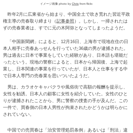
イメージ画像 photo by
Chris
from flickr.
昨年2月に広東省から始まり、中国全土で吹き荒れた習近平政
権主導の売春取り締まり（
記事参照
）。しかし、一掃されたは
ずの売春業者は、すでに元の木阿弥となってしまったようだ。
「中国新聞網」によると、12月16日、上海市で現地在住の日
本人相手に売春あっせんを行っていた36歳の男が逮捕された。
男は過去に日本で事業をしていた経験があり、日本語も堪能だ
ったという。現地の警察によると、日本から帰国後、上海で起
業し、日本関連の事業を行っていたが、日本人と仕事をする中
で日本人専門の売春業を思いついたようだ。
男は、カラオケキャバクラや風俗街で高額の報酬を提示し、
女性を勧誘。日本人の顧客に女性を紹介していた。女性のひと
りが逮捕されたことから、男に警察の捜査の手が及んだ。この
一件で、買春側の日本人男性が拘束されたかどうかは明らかに
されていない。
中国での売買春は「治安管理処罰条例」あるいは「刑法」違