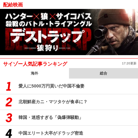
配給映画
サイゾー人気記事ランキング
17:20更新
海外
総合
愛人に5000万円貢いだ中国不倫妻
北朝鮮産カニ・マツタケが食卓に？
韓国・迷惑すぎる「偽爆弾騒動」
中国エリート大卒がドラッグ密造