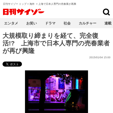
日刊サイゾー トップ
>
海外
>
上海で日本人専門の売春業が再興
日刊サイゾー
エンタメ
お笑い
ドラマ
社会
カルチャー
連載
大規模取り締まりを経て、完全復
活!? 上海市で日本人専門の売春業者
が再び興隆
2015/01/04 15:00