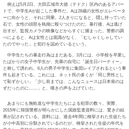
例えば5月2日、大田広域市大徳（テドク）区内のあるアパー
トで、中学生Aが起こした事件だ。Aは28歳の女性がエレベータ
ーに向かうと、それに同乗。2人きりになると、隠し持っていた
石で、女性の頭部を執拗に殴りつけたのだ。暴行後、Aは逃げ
出すが、監視カメラの映像などからすぐに捕まった。警察の調
べによると、Aは女性とは面識がなく、「むしゃくしゃしてい
たのでやった」と犯行を認めているという。
中学生たちの暴走行為はまだある。3月には、小学校を卒業し
たばかりの女子中学生が、先輩の自宅に「誕生日パーティー」
と称して誘われ、6人の男子中学生に集団レイプされるという事
件も起きている。これには、ネット民の多くが「同じ男性とし
て恥ずかしい」「少し前までは、こんなニュースは日本発のは
ずだったのに……」と、嘆きの声を上げていた。
あまりにも無軌道な中学生たちによる犯罪の数々。実際、
2015年に韓国警察が明らかにした国政監査資料には、驚きの結
果が記されている。資料には、過去4年間に検挙された生徒たち
が小中高別に分類されているのだが、検挙された生徒の年代を