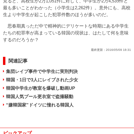
見ると、高校生が2万1,051件に対して、中学生が2万4,539件と
最も多いことがわかった（小学生は2,262件）。意外にも、高校
生より中学生が起こした犯罪件数のほうが多いのだ。
思春期真っただ中で精神的にデリケートな時期にある中学生
たちの犯罪率が高まっている韓国の現状は、はたして何を意味
するのだろうか？
最終更新：
2016/05/09 18:31
関連記事
集団レイプ事件で中学生に実刑判決
韓国・1日で3人にレイプされた少女
韓国中学生が教室を爆破し動画UP
韓国人気プール更衣室で盗撮騒動
“嫌韓国家”ドイツに憧れる韓国人
ピックアップ