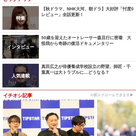
【秋ドラマ、NHK大河、朝ドラ】大好評「忖度0
レビュー」全話更新！
特集
50歳を迎えたオートレーサー森且行に密着 大
怪我から奇跡の復活ドキュメンタリー
インタビュー
真田広之が俳優養成学校設立の野望、師匠・千
葉真一は大トラブルに…どうなる？
人気連載
イチオシ記事
※横スクロールできます▶