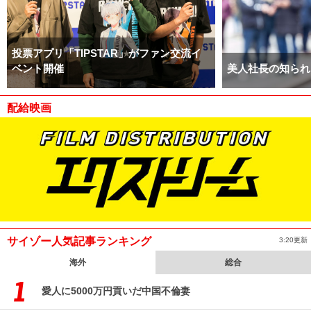
投票アプリ「TIPSTAR」がファン交流イ
ベント開催
美人社長の知られ
配給映画
サイゾー人気記事ランキング
3:20更新
海外
総合
愛人に5000万円貢いだ中国不倫妻