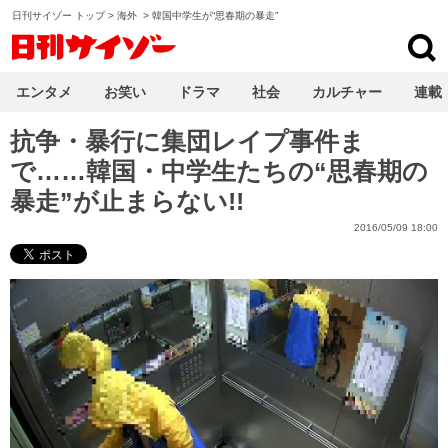
日刊サイゾー トップ
>
海外
>
韓国中学生が“思春期の暴走”
日刊サイゾー
エンタメ
お笑い
ドラマ
社会
カルチャー
連載
抗争・暴行に集団レイプ事件ま
で……韓国・中学生たちの“思春期の
暴走”が止まらない!!
2016/05/09 18:00