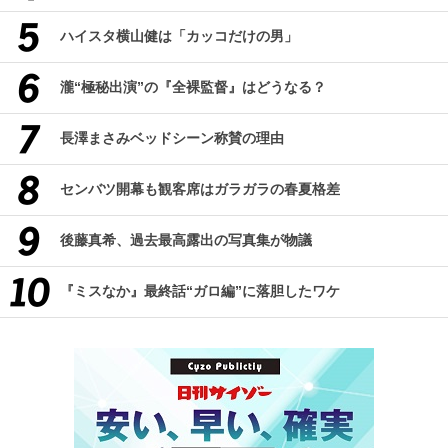
ハイスタ横山健は「カッコだけの男」
瀧“極秘出演”の『全裸監督』はどうなる？
長澤まさみベッドシーン称賛の理由
センバツ開幕も観客席はガラガラの春夏格差
後藤真希、過去最高露出の写真集が物議
『ミスなか』最終話“ガロ編”に落胆したワケ