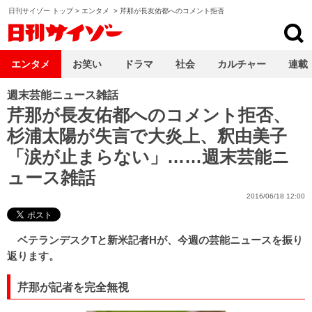
日刊サイゾー トップ
>
エンタメ
>
芹那が長友佑都へのコメント拒否
日刊サイゾー
エンタメ
お笑い
ドラマ
社会
カルチャー
連載
週末芸能ニュース雑話
芹那が長友佑都へのコメント拒否、
杉浦太陽が失言で大炎上、釈由美子
「涙が止まらない」……週末芸能ニ
ュース雑話
2016/06/18 12:00
ベテランデスクTと新米記者Hが、今週の芸能ニュースを振り
返ります。
芹那が記者を完全無視