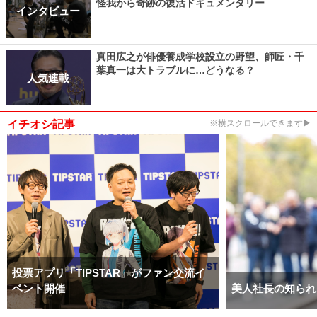
怪我から奇跡の復活ドキュメンタリー
インタビュー
真田広之が俳優養成学校設立の野望、師匠・千
葉真一は大トラブルに…どうなる？
人気連載
イチオシ記事
※横スクロールできます▶
投票アプリ「TIPSTAR」がファン交流イ
ベント開催
美人社長の知られ