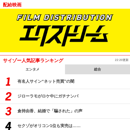
配給映画
サイゾー人気記事ランキング
22:20更新
エンタメ
総合
有名人サイン“ネット売買”の闇
ジローラモがロケ中にガチナンパ
倉持由香、結婚で「騙された」の声
セクゾがオリコン1位も実売は……