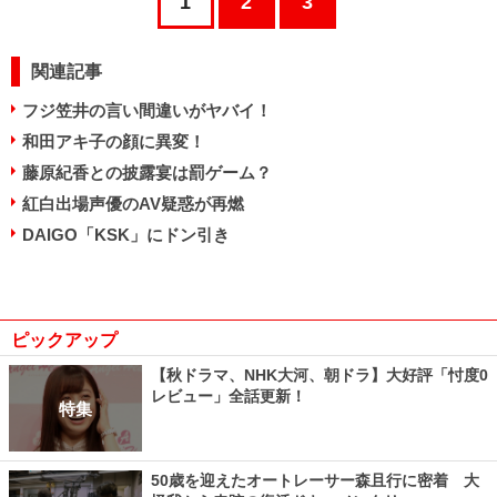
1
2
3
関連記事
フジ笠井の言い間違いがヤバイ！
和田アキ子の顔に異変！
藤原紀香との披露宴は罰ゲーム？
紅白出場声優のAV疑惑が再燃
DAIGO「KSK」にドン引き
ピックアップ
【秋ドラマ、NHK大河、朝ドラ】大好評「忖度0
レビュー」全話更新！
特集
50歳を迎えたオートレーサー森且行に密着 大