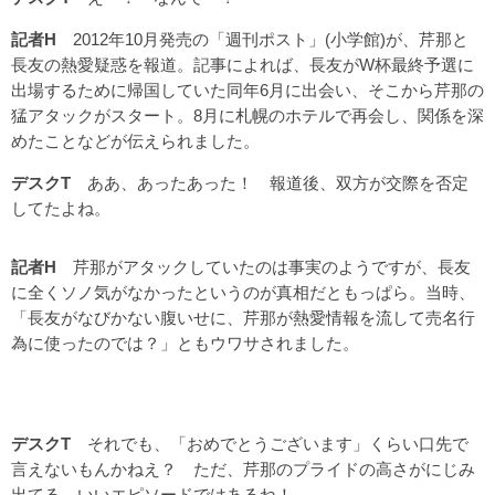
記者H
2012年10月発売の「週刊ポスト」(小学館)が、芹那と
長友の熱愛疑惑を報道。記事によれば、長友がW杯最終予選に
出場するために帰国していた同年6月に出会い、そこから芹那の
猛アタックがスタート。8月に札幌のホテルで再会し、関係を深
めたことなどが伝えられました。
デスクT
ああ、あったあった！ 報道後、双方が交際を否定
してたよね。
記者H
芹那がアタックしていたのは事実のようですが、長友
に全くソノ気がなかったというのが真相だともっぱら。当時、
「長友がなびかない腹いせに、芹那が熱愛情報を流して売名行
為に使ったのでは？」ともウワサされました。
デスクT
それでも、「おめでとうございます」くらい口先で
言えないもんかねえ？ ただ、芹那のプライドの高さがにじみ
出てる、いいエピソードではあるね！