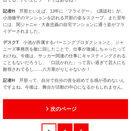
記者H
芹那といえば、13年に「フライデー」（講談社）が、
小池徹平のマンションを訪れる芹那の姿をスクープ。また翌年
には、関ジャニ∞・大倉忠義の自宅マンションに通う姿がフラ
イデーされました。
デスクT
小池が所属するバーニングプロダクションと、ジャ
ニーズ事務所を敵に回したことで、仕事が激減しちゃったって
わけね。今後は、サッカー関連の仕事にキャスティングされる
こともないだろうし、「口説かれた」って言い過ぎて芸人にも
敵視されてるし……八方塞がりじゃないか！
記者H
芹那って、自分で自分の首を絞めてる感が否めないん
ですよね。今後は、舞台が活動の中心になるかもしれません。
次のページ