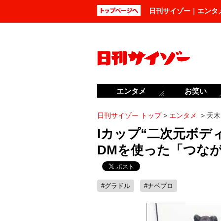
日刊サイゾー｜エンタ
エンタメ
お笑い
日刊サイゾー トップ
>
エンタメ
>
天木
Iカップ“二次元ボデ
DMを使った「つな
#グラドル
#ナベプロ