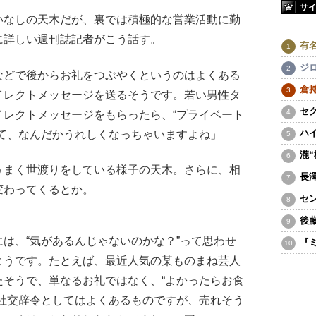
サ
なしの天木だが、裏では積極的な営業活動に勤
に詳しい週刊誌記者がこう話す。
有
ジ
などで後からお礼をつぶやくというのはよくある
倉
イレクトメッセージを送るそうです。若い男性タ
セ
イレクトメッセージをもらったら、“プライベート
ハ
出て、なんだかうれしくなっちゃいますよね」
瀧
まく世渡りをしている様子の天木。さらに、相
長
変わってくるとか。
セ
後
は、“気があるんじゃないのかな？”って思わせ
『
ようです。たとえば、最近人気の某ものまね芸人
たそうで、単なるお礼ではなく、“よかったらお食
。社交辞令としてはよくあるものですが、売れそう