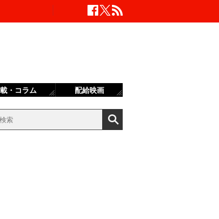
載・コラム
配給映画