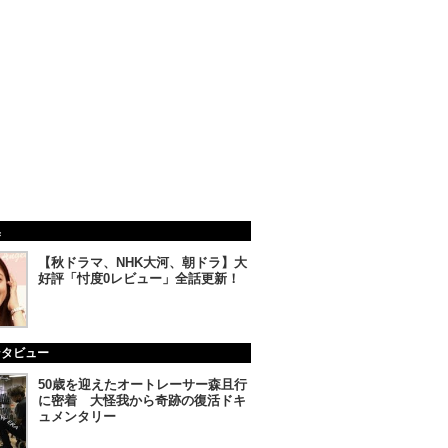
集
【秋ドラマ、NHK大河、朝ドラ】大
好評「忖度0レビュー」全話更新！
ンタビュー
50歳を迎えたオートレーサー森且行
に密着 大怪我から奇跡の復活ドキ
ュメンタリー