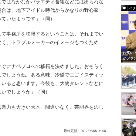
まではなかなかバラエティ番組などには出られな
イ
場合は、地下アイドル時代からかなりの野心家
っていたようです」（同）
て事務所を移籍するということは、それまでい
なく、トラブルメーカーのイメージもつくため、
お笑いト
がファ
すぐにナベプロへの移籍を決めました。おそらく
んでしょうね。ある意味、冷酷でエゴイスティッ
ていると思います。今後も、大物タレントなどに
ないでしょうか」（同）
業力も大きい天木。間違いなく、芸能界をのし
最終更新：
2017/06/05 06:00