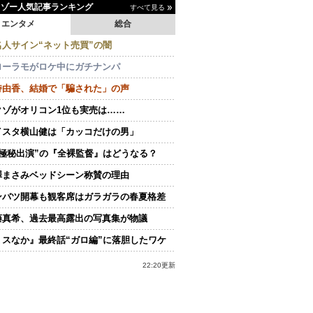
イゾー人気記事ランキング
すべて見る
エンタメ
総合
名人サイン“ネット売買”の闇
ローラモがロケ中にガチナンパ
持由香、結婚で「騙された」の声
クゾがオリコン1位も実売は……
イスタ横山健は「カッコだけの男」
“極秘出演”の『全裸監督』はどうなる？
澤まさみベッドシーン称賛の理由
ンバツ開幕も観客席はガラガラの春夏格差
藤真希、過去最高露出の写真集が物議
ミスなか』最終話“ガロ編”に落胆したワケ
22:20更新