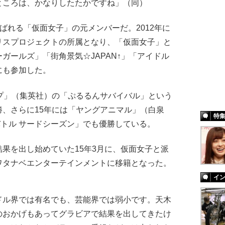
ところは、かなりしたたかですね」（同）
ばれる「仮面女子」の元メンバーだ。2012年に
リスプロジェクトの所属となり、「仮面女子」と
ガールズ」「街角景気☆JAPAN↑」「アイドル
にも参加した。
プ」（集英社）の「ぷるるんサバイバル」という
、さらに15年には「ヤングアニマル」（白泉
特
バトル サードシーズン」でも優勝している。
果を出し始めていた15年3月に、仮面女子と派
ワタナベエンターテインメントに移籍となった。
イ
ドル界では有名でも、芸能界では弱小です。天木
のおかげもあってグラビアで結果を出してきたけ