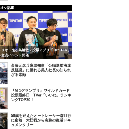
チオシ記事
リオ・鬼ヶ島解散？投票アプリ「TIPSTAR」
ン交流イベント開催
斎藤元彦兵庫県知事「公職選挙法違
反疑惑」に揺れる美人社長の知られ
ざる素顔
『M-1グランプリ』ワイルドカード
投票最終日 TVer「いいね」ランキ
ングTOP30！
50歳を迎えたオートレーサー森且行
に密着 大怪我から奇跡の復活ドキ
ュメンタリー