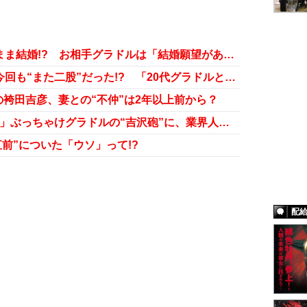
熱愛報道のTOKIO・城島茂、このまま結婚!? お相手グラドルは「結婚願望がある」「アイドルに向いていない」証言も
17歳淫行疑惑で謹慎の狩野英孝、今回も“また二股”だった!? 「20代グラドルと……」証言続々
袴田吉彦、妻との“不仲”は2年以上前から？
「『暴露しない』って一筆書いて!!」ぶっちゃけグラドルの“吉沢砲”に、業界人が戦々恐々!?
前”についた「ウソ」って!?
配