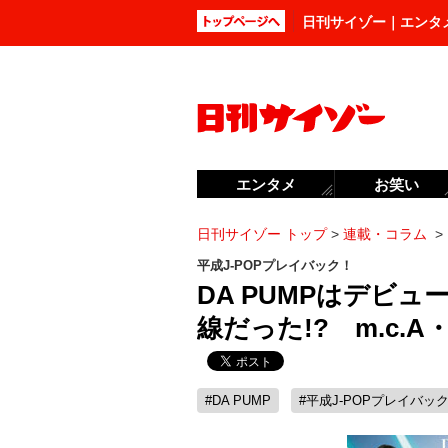
日刊サイゾー｜エンタ
エンタメ
お笑い
日刊サイゾー トップ
>
連載・コラム
>
平成J-POPプレイバック！
DA PUMPはデビ
線だった!? m.c.
#DA PUMP
#平成J-POPプレイバッ