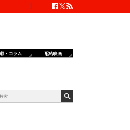
載・コラム
配給映画