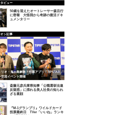
ンタビュー
50歳を迎えたオートレーサー森且行
に密着 大怪我から奇跡の復活ドキ
ュメンタリー
チオシ記事
リオ・鬼ヶ島解散？投票アプリ「TIPSTAR」
ン交流イベント開催
斎藤元彦兵庫県知事「公職選挙法違
反疑惑」に揺れる美人社長の知られ
ざる素顔
『M-1グランプリ』ワイルドカード
投票最終日 TVer「いいね」ランキ