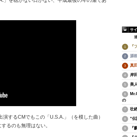
S.A.」を聴かない日がない、平成最後の年の瀬であ
サ
『
源
真
岸
美
Mr
の
壮
するCMでもこの「U.S.A.」（を模した曲）
“
にするのも無理はない。
『