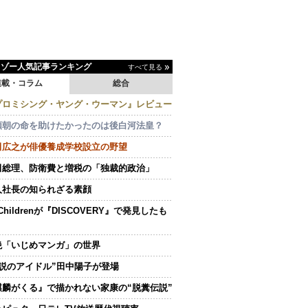
イゾー人気記事ランキング
すべて見る
連載・コラム
総合
プロミシング・ヤング・ウーマン』レビュー
頼朝の命を助けたかったのは後白河法皇？
田広之が俳優養成学校設立の野望
田総理、防衛費と増税の「独裁的政治」
人社長の知られざる素顔
.Childrenが『DISCOVERY』で発見したも
絶「いじめマンガ」の世界
伝説のアイドル”田中陽子が登場
麒麟がくる』で描かれない家康の“脱糞伝説”