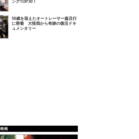
ングTOP30！
50歳を迎えたオートレーサー森且行
に密着 大怪我から奇跡の復活ドキ
ュメンタリー
給映画