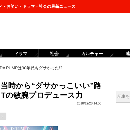
メ・お笑い・ドラマ・社会の最新ニュース
ドラマ
社会
カルチャー
連
DA PUMPは90年代もダサかった!?
ュー当時から“ダサかっこいい”路
A・Tの敏腕プロデュース力
2018/12/28 14:00
ク！