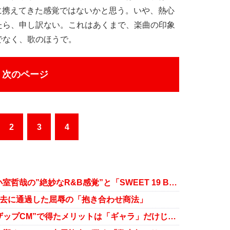
に携えてきた感覚ではないかと思う。いや、熱心
たら、申し訳ない。これはあくまで、楽曲の印象
でなく、歌のほうで。
次のページ
2
3
4
安室奈美恵をブレークに導いた、小室哲哉の”絶妙なR&B感覚”と「SWEET 19 BLUES」
 過去に通過した屈辱の「抱き合わせ商法」
元DA PUMP・YUKINARIが“ライザップCM”で得たメリットは「ギャラ」だけじゃない！ 復帰への道筋も……