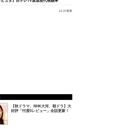
ラピュタ』日テレTV放送歴代視聴率
14:20更新
集
【秋ドラマ、NHK大河、朝ドラ】大
好評「忖度0レビュー」全話更新！