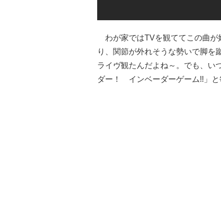
わが家ではTVを観ててこの曲が
り、関節が外れそうな勢いで脚を
ライヴ観たんだよね～。でも、い
ダー！ インベーダーゲーム!!」