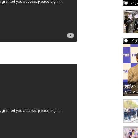
イ
イ
お笑いト
がファ