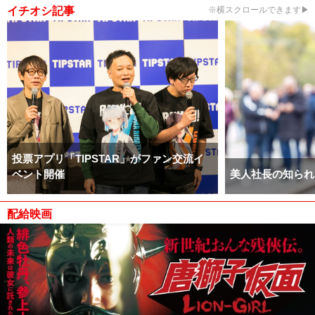
イチオシ記事
※横スクロールできます▶
投票アプリ「TIPSTAR」がファン交流イ
ベント開催
美人社長の知られ
配給映画