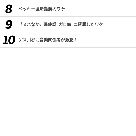
ベッキー復帰難航のワケ
『ミスなか』最終話“ガロ編”に落胆したワケ
ゲス川谷に音楽関係者が激怒！