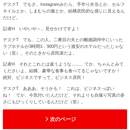
デスクT でもさ、Instagramみたら、手作り弁当とか、セルフ
ネイルとか、しまむらの服とか、結構庶民的な感じに見えるん
だけど。
記者H いやいや～。見せかけですよ！
デスクT でも、この人。二番目の夫との離婚調停中にいった
ラブホテルが3時間3，900円という激安のホテルだったじゃな
い（笑）。そのときから庶民派だよ。
記者H それとこれとは違うような……。てか、ちゃんとみて
くださいよ。結構、豪華な食事も食べてるじゃないですか！
絶対、ビジネスですって。ビジネス庶民！
デスクT あああ、そうかも！ これは、ビジネスっぽい
ね！ てか、今気付いたんだけど、それよりも自撮り写真の多
さにもびっくりしているんだけど（笑）。
次のページ