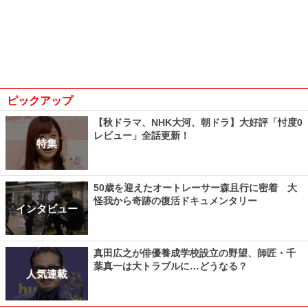
ピックアップ
【秋ドラマ、NHK大河、朝ドラ】大好評「忖度0
レビュー」全話更新！
特集
50歳を迎えたオートレーサー森且行に密着 大
怪我から奇跡の復活ドキュメンタリー
インタビュー
真田広之が俳優養成学校設立の野望、師匠・千
葉真一は大トラブルに…どうなる？
人気連載