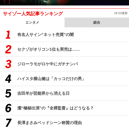
サイゾー人気記事ランキング
18:20更新
エンタメ
総合
有名人サイン“ネット売買”の闇
セクゾがオリコン1位も実売は……
ジローラモがロケ中にガチナンパ
ハイスタ横山健は「カッコだけの男」
吉田羊が芸能界から消える日
瀧“極秘出演”の『全裸監督』はどうなる？
長澤まさみベッドシーン称賛の理由