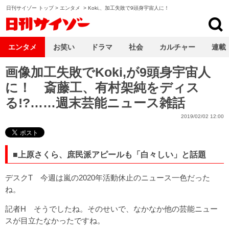
日刊サイゾー トップ
>
エンタメ
>
Koki,、加工失敗で9頭身宇宙人に！
日刊サイゾー
エンタメ
お笑い
ドラマ
社会
カルチャー
連載
画像加工失敗でKoki,が9頭身宇宙人
に！ 斎藤工、有村架純をディス
る!?……週末芸能ニュース雑話
2019/02/02 12:00
■上原さくら、庶民派アピールも「白々しい」と話題
デスクT 今週は嵐の2020年活動休止のニュース一色だった
ね。
記者H そうでしたね。そのせいで、なかなか他の芸能ニュー
スが目立たなかったですね。