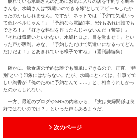
「疲れている水嶋さんのためにお気に入りの店を予約する絢香
さんを、水嶋さんは“気遣いのできる嫁”としてアピールしたか
ったのかもしれません。ですが、ネットでは『予約で気遣いっ
て低レベルじゃん！』『予約なら電話1本、5分もあれば誰でも
できる！』『好きな料理を作ったんじゃないんだ（苦笑）』
『それは気遣いといわない。水嶋ヒロよ、目を覚ませ！』とい
った声が殺到。みな、『予約しただけで気遣いになるってどん
だけだよ！』とあきれている様子ですね」（週刊誌編集）
確かに、飲食店の予約は誰でも簡単にできるので、正直、“特
別”という印象にはならない。だが、水嶋にとっては、仕事で忙
しい絢香が「俺のために予約なんて……」と、相当うれしかっ
たのかもしれない。
一方、最近のブログやSNSの内容から、「実は夫婦関係は良
好ではないのでは？」といった声もあるようだ。
次のページ