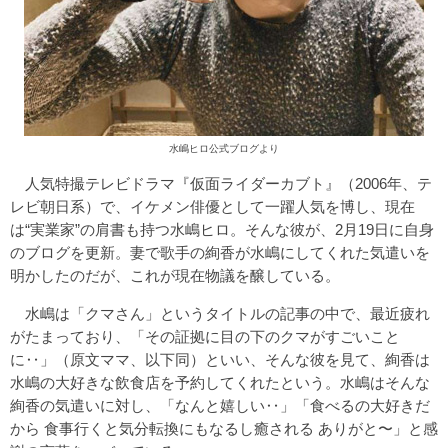
水嶋ヒロ公式ブログより
人気特撮テレビドラマ『仮面ライダーカブト』（2006年、テ
レビ朝日系）で、イケメン俳優として一躍人気を博し、現在
は“実業家”の肩書も持つ水嶋ヒロ。そんな彼が、2月19日に自身
のブログを更新。妻で歌手の絢香が水嶋にしてくれた気遣いを
明かしたのだが、これが現在物議を醸している。
水嶋は「クマさん」というタイトルの記事の中で、最近疲れ
がたまっており、「その証拠に目の下のクマがすごいこと
に‥」（原文ママ、以下同）といい、そんな彼を見て、絢香は
水嶋の大好きな飲食店を予約してくれたという。水嶋はそんな
絢香の気遣いに対し、「なんと嬉しい‥」「食べるの大好きだ
から 食事行くと気分転換にもなるし癒される ありがと〜」と感