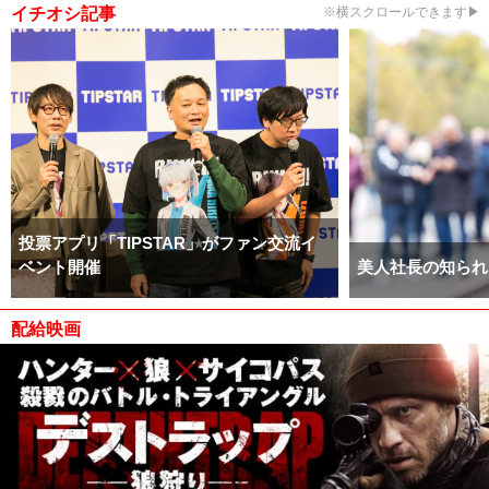
イチオシ記事
※横スクロールできます▶
投票アプリ「TIPSTAR」がファン交流イ
ベント開催
美人社長の知られ
配給映画