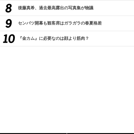
後藤真希、過去最高露出の写真集が物議
センバツ開幕も観客席はガラガラの春夏格差
『金カム』に必要なのは顔より筋肉？