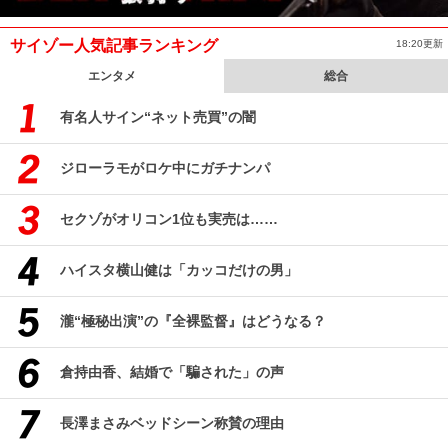
サイゾー人気記事ランキング
18:20更新
エンタメ
総合
有名人サイン“ネット売買”の闇
ジローラモがロケ中にガチナンパ
セクゾがオリコン1位も実売は……
ハイスタ横山健は「カッコだけの男」
瀧“極秘出演”の『全裸監督』はどうなる？
倉持由香、結婚で「騙された」の声
長澤まさみベッドシーン称賛の理由