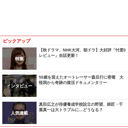
ピックアップ
【秋ドラマ、NHK大河、朝ドラ】大好評「忖度0
レビュー」全話更新！
特集
50歳を迎えたオートレーサー森且行に密着 大
怪我から奇跡の復活ドキュメンタリー
インタビュー
真田広之が俳優養成学校設立の野望、師匠・千
葉真一は大トラブルに…どうなる？
人気連載