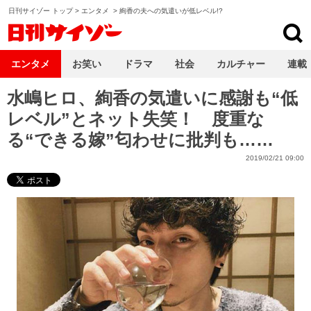
日刊サイゾー トップ
>
エンタメ
>
絢香の夫への気遣いが低レベル!?
日刊サイゾー
エンタメ
お笑い
ドラマ
社会
カルチャー
連載
水嶋ヒロ、絢香の気遣いに感謝も“低
レベル”とネット失笑！ 度重な
る“できる嫁”匂わせに批判も……
2019/02/21 09:00