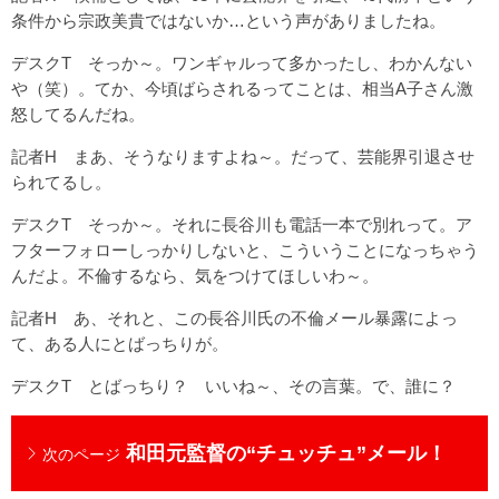
条件から宗政美貴ではないか…という声がありましたね。
デスクT そっか～。ワンギャルって多かったし、わかんない
や（笑）。てか、今頃ばらされるってことは、相当A子さん激
怒してるんだね。
記者H まあ、そうなりますよね～。だって、芸能界引退させ
られてるし。
デスクT そっか～。それに長谷川も電話一本で別れって。ア
フターフォローしっかりしないと、こういうことになっちゃう
んだよ。不倫するなら、気をつけてほしいわ～。
記者H あ、それと、この長谷川氏の不倫メール暴露によっ
て、ある人にとばっちりが。
デスクT とばっちり？ いいね～、その言葉。で、誰に？
和田元監督の“チュッチュ”メール！
次のページ