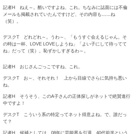
記者H ねえ～。酷いですよね、これ。ちなみに誌面には不倫
メールも掲載されていたんですけど、その内容も……ね
（笑）。
デスクT どれどれ～。うわ～、「もうすぐ会えるじゃん。そ
の時は一杯、LOVE LOVEしようね」「よい子にして待ってて
ね」だって（笑）。恥ずかしすぎるわ～。
記者H おじさんごっこですね、これ。
デスクT お～、それそれ！ 上から目線でさらに気持ち悪い
ね。
記者H そうそう、このA子さんの正体探しがネットで絶賛進行
中ですよ！
デスクT こういう系の特定ってネット得意よね。で、誰だっ
て？
記者H 候補としては、08年に芸能界を引退、40代前半という