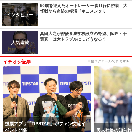
50歳を迎えたオートレーサー森且行に密着 大
怪我から奇跡の復活ドキュメンタリー
インタビュー
真田広之が俳優養成学校設立の野望、師匠・千
葉真一は大トラブルに…どうなる？
人気連載
イチオシ記事
※横スクロールできます▶
投票アプリ「TIPSTAR」がファン交流イ
ベント開催
美人社長の知られ