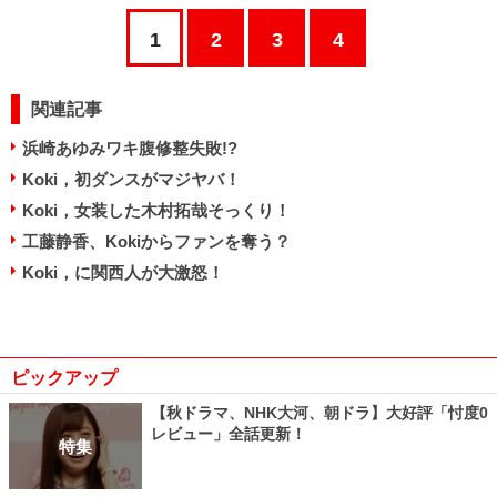
1
2
3
4
関連記事
浜崎あゆみワキ腹修整失敗!?
Koki，初ダンスがマジヤバ！
Koki，女装した木村拓哉そっくり！
工藤静香、Kokiからファンを奪う？
Koki，に関西人が大激怒！
ピックアップ
【秋ドラマ、NHK大河、朝ドラ】大好評「忖度0
レビュー」全話更新！
特集