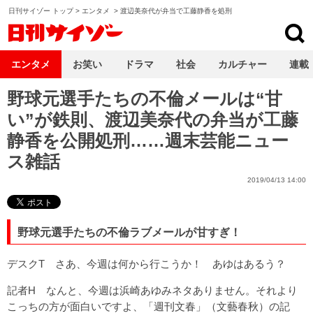
日刊サイゾー トップ
>
エンタメ
>
渡辺美奈代が弁当で工藤静香を処刑
日刊サイゾー
エンタメ
お笑い
ドラマ
社会
カルチャー
連載
野球元選手たちの不倫メールは“甘
い”が鉄則、渡辺美奈代の弁当が工藤
静香を公開処刑……週末芸能ニュー
ス雑話
2019/04/13 14:00
野球元選手たちの不倫ラブメールが甘すぎ！
デスクT さあ、今週は何から行こうか！ あゆはあるう？
記者H なんと、今週は浜崎あゆみネタありません。それより
こっちの方が面白いですよ、「週刊文春」（文藝春秋）の記