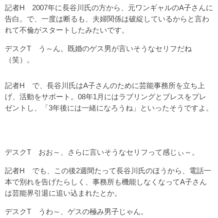
記者H 2007年に長谷川氏の方から、元ワンギャルのA子さんに
告白。で、一度は断るも、夫婦関係は破綻しているからと言わ
れて不倫がスタートしたみたいです。
デスクT う～ん。既婚のゲス男が言いそうなセリフだね
（笑）。
記者H で、長谷川氏はA子さんのために芸能事務所を立ち上
げ、活動をサポート。08年1月にはラブリングとブレスをプレ
ゼントし、「3年後には一緒になろうね」といったそうですよ。
デスクT おお～、さらに言いそうなセリフって感じぃ～。
記者H でも、この後2週間たって長谷川氏のほうから、電話一
本で別れを告げたらしく、事務所も機能しなくなってA子さん
は芸能界引退に追い込まれたとか。
デスクT うわ～、ゲスの極み男子じゃん。