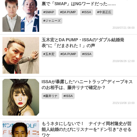
裏で「SMAP」はNGワードだった……
SMAP
DA PUMP
ISSA
中居正広
ジャニーズ
2018/07/21 08:00
玉木宏とDA PUMP・ISSAの“ダブル結婚発
表”に「だまされた！」の声
玉木宏
DA PUMP
ISSA
2018/06/26 12:00
ISSAが暴露した“ハニートラップ”ディープキス
のお相手は、藤井リナで確定か？
藤井リナ
ISSA
2015/10/08 10:00
もうネタにしないで！ ナイナイ岡村隆史が芸
能人結婚のたびにリスナーを“ドン引き”させる
ワケ