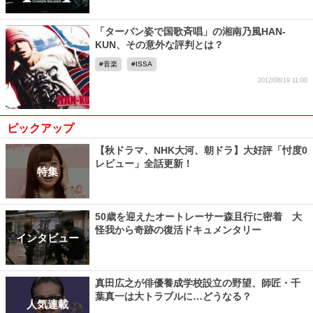
「ターバン姿で国歌斉唱」の湘南乃風HAN-
KUN、その意外な評判とは？
音楽
ISSA
2012/08/19 11:00
ピックアップ
【秋ドラマ、NHK大河、朝ドラ】大好評「忖度0
レビュー」全話更新！
特集
50歳を迎えたオートレーサー森且行に密着 大
怪我から奇跡の復活ドキュメンタリー
インタビュー
真田広之が俳優養成学校設立の野望、師匠・千
葉真一は大トラブルに…どうなる？
人気連載