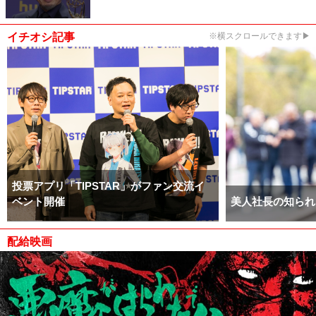
イチオシ記事
※横スクロールできます▶
投票アプリ「TIPSTAR」がファン交流イ
ベント開催
美人社長の知られ
配給映画