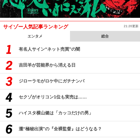
サイゾー人気記事ランキング
21:20更新
エンタメ
総合
有名人サイン“ネット売買”の闇
吉田羊が芸能界から消える日
ジローラモがロケ中にガチナンパ
セクゾがオリコン1位も実売は……
ハイスタ横山健は「カッコだけの男」
瀧“極秘出演”の『全裸監督』はどうなる？