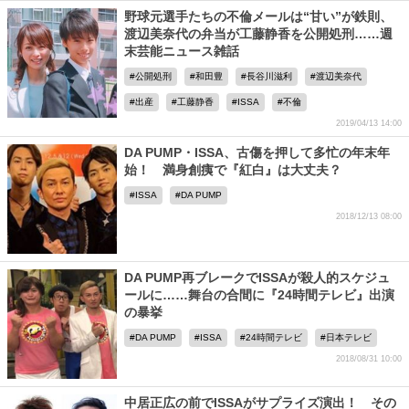
野球元選手たちの不倫メールは“甘い”が鉄則、
渡辺美奈代の弁当が工藤静香を公開処刑……週
末芸能ニュース雑話
公開処刑
和田豊
長谷川滋利
渡辺美奈代
出産
工藤静香
ISSA
不倫
2019/04/13 14:00
DA PUMP・ISSA、古傷を押して多忙の年末年
始！ 満身創痍で『紅白』は大丈夫？
ISSA
DA PUMP
2018/12/13 08:00
DA PUMP再ブレークでISSAが殺人的スケジュ
ールに……舞台の合間に『24時間テレビ』出演
の暴挙
DA PUMP
ISSA
24時間テレビ
日本テレビ
2018/08/31 10:00
中居正広の前でISSAがサプライズ演出！ その