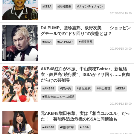
ISSA
岡村隆史
ナインティナイン
2015/10/06 19:30
DA PUMP、堂珍嘉邦、板野友美……ショッピン
グモールでの“ドサ回り”の実態とは？
ISSA
DA PUMP
堂珍嘉邦
2014/06/15 08:00
AKB48紅白が不振、中山美穂Twitter、新垣結
衣・錦戸亮“続行愛”、ISSAがドサ回り……皮肉
だらけの芸能界
AKB48
錦戸亮
新垣結衣
中山美穂
ISSA
週末芸能ニュース雑話
2014/04/12 15:00
元AKB48増田有華、実は「相当ユルユル」だっ
た！ 芸能界追放危機のISSAに同情論も
AKB48
増田有華
ISSA