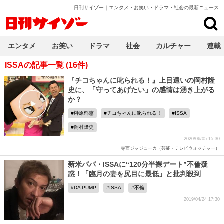
日刊サイゾー｜エンタメ・お笑い・ドラマ・社会の最新ニュース
日刊サイゾー
エンタメ
お笑い
ドラマ
社会
カルチャー
連載
ISSAの記事一覧 (16件)
『チコちゃんに叱られる！』上目遣いの岡村隆
史に、「守ってあげたい」の感情は湧き上がる
か？
榊原郁恵
チコちゃんに叱られる！
ISSA
岡村隆史
2020/06/05 15:30
寺西ジャジューカ（芸能・テレビウォッチャー）
新米パパ・ISSAに“120分半裸デート”不倫疑
惑！「臨月の妻を尻目に最低」と批判殺到
DA PUMP
ISSA
不倫
2019/04/24 17:30