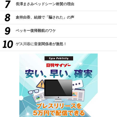
長澤まさみベッドシーン称賛の理由
倉持由香、結婚で「騙された」の声
ベッキー復帰難航のワケ
ゲス川谷に音楽関係者が激怒！