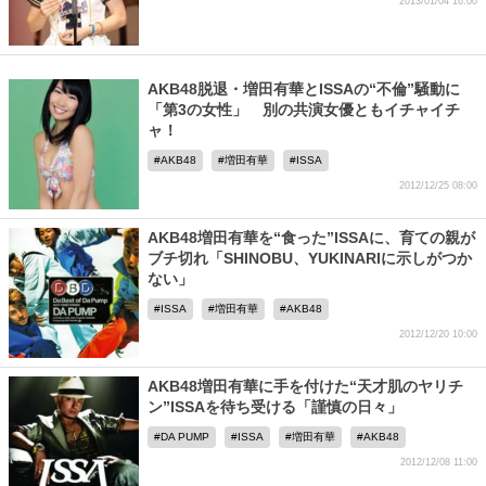
2013/01/04 16:00
AKB48脱退・増田有華とISSAの“不倫”騒動に
「第3の女性」 別の共演女優ともイチャイチ
ャ！
AKB48
増田有華
ISSA
2012/12/25 08:00
AKB48増田有華を“食った”ISSAに、育ての親が
ブチ切れ「SHINOBU、YUKINARIに示しがつか
ない」
ISSA
増田有華
AKB48
2012/12/20 10:00
AKB48増田有華に手を付けた“天才肌のヤリチ
ン”ISSAを待ち受ける「謹慎の日々」
DA PUMP
ISSA
増田有華
AKB48
2012/12/08 11:00