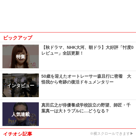
ピックアップ
【秋ドラマ、NHK大河、朝ドラ】大好評「忖度0
レビュー」全話更新！
特集
50歳を迎えたオートレーサー森且行に密着 大
怪我から奇跡の復活ドキュメンタリー
インタビュー
真田広之が俳優養成学校設立の野望、師匠・千
葉真一は大トラブルに…どうなる？
人気連載
イチオシ記事
※横スクロールできます▶