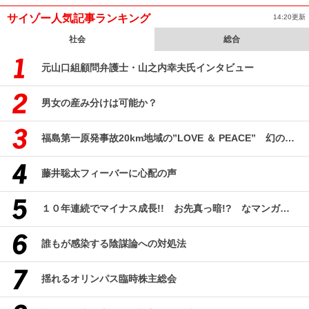
サイゾー人気記事ランキング
14:20更新
社会
総合
元山口組顧問弁護士・山之内幸夫氏インタビュー
男女の産み分けは可能か？
福島第一原発事故20km地域の”LOVE ＆ PEACE” 幻のコミューン「獏原人村」の現在
藤井聡太フィーバーに心配の声
１０年連続でマイナス成長!! お先真っ暗!? なマンガ産業研究
誰もが感染する陰謀論への対処法
揺れるオリンパス臨時株主総会