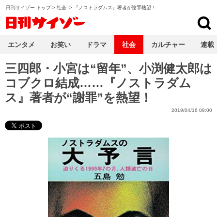
日刊サイゾー トップ
>
社会
>
『ノストラダムス』著者が謝罪熱望！
日刊サイゾー
エンタメ
お笑い
ドラマ
社会
カルチャー
連載
三四郎・小宮は“留年”、小渕健太郎は
コブクロ結成……『ノストラダム
ス』著者が“謝罪”を熱望！
2019/04/16 09:00