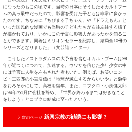
になったのもこの頃です。当時の日本はそうしたオカルトブー
ムの真っ最中だったので、影響を受けた子どもは非常に多かっ
たのです。ちなみに『ちびまる子ちゃん』や『ドラえもん』と
いった国民的な漫画でも当時の子どもたちが右往左往する様子
が描かれており、いかにこの予言に影響力があったかを知るこ
とができます。同著はミリオンセラーを記録し、結局全10冊の
シリーズとなりました」（文芸誌ライター）
こうしたノストラダムスの大予言を含むオカルトブームは99
年が近づくにつれて、加速する。ウワサを信じた少年少女の中
には予言に人生を左右された者もいた。例えば、お笑いコン
ビ・三四郎の小宮浩信は「地球が滅亡するからいいや」と勉学
をおろそかにして、高校を留年。また、コブクロ・小渕健太郎
は99年の1月に会社を辞め、「世界が終わるまでは好きなこと
をしよう」とコブクロ結成に至ったという。
新興宗教の勧誘にも影響？
次のページ