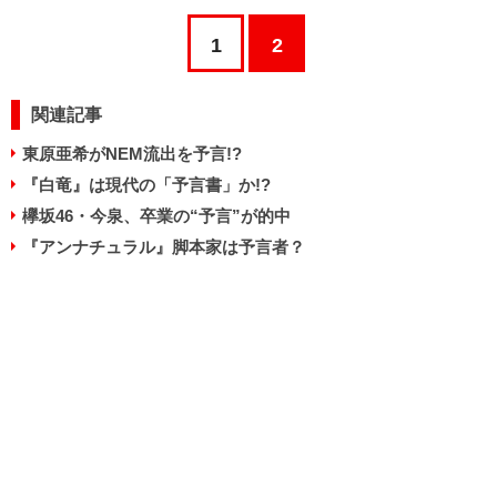
1
2
関連記事
東原亜希がNEM流出を予言!?
『白竜』は現代の「予言書」か!?
欅坂46・今泉、卒業の“予言”が的中
『アンナチュラル』脚本家は予言者？