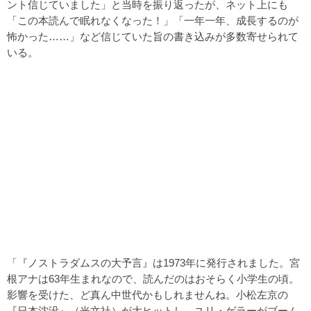
ント信じていました」と当時を振り返ったが、ネット上にも
「この本読んで眠れなくなった！」「一年一年、成長するのが
怖かった……」など信じていた旨の書き込みが多数寄せられて
いる。
「『ノストラダムスの大予言』は1973年に発行されました。宮
根アナは63年生まれなので、読んだのはおそらく小学生の頃。
影響を受けた、ど真ん中世代かもしれませんね。小松左京の
『日本沈没』（光文社）が大ヒットし、ユリ・ゲラーがブーム