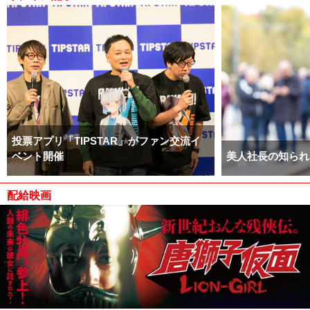
投票アプリ「TIPSTAR」がファン交流イ
ベント開催
美人社長の知られ
配給映画