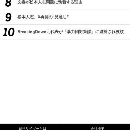
文春が松本人志問題に執着する理由
松本人志、X再開の“見通し”
BreakingDown元代表が「暴力団対策課」に逮捕され波紋
日刊サイゾーとは
会社概要