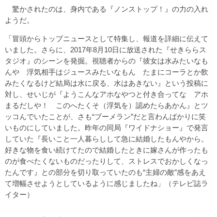
驚かされたのは、身内である『ノンストップ！』の力の入れ
ようだ。
「冒頭からトップニュースとして特集し、報道を詳細に伝えて
いました。さらに、2017年8月10日に放送された『せきららス
タジオ』のシーンを発掘。視聴者からの『彼女は水みたいなも
んや 浮気相手はジュースみたいなもん たまにコーラとか飲
みたくなるけど結局は水に戻る、水はあきない』という投稿に
対し、せいじが『ようこんなアホなやつと付き合ってな アホ
まるだしや！ このへたくそ（浮気を）認めたらあかん』とツ
ッコんでいたことが、さも“ブーメラン”だと言わんばかりに笑
いものにしていました。昨年の同局『ワイドナショー』で発言
していた『長いこと一人暮らしして急に結婚したもんやから。
好きな物を食い続けてたので結婚したときに嫁さんが作ったも
のが食べたくないものだったりして、ストレスでおかしくなっ
たんです』との部分を切り取っていたのも“主婦の敵”感をあえ
て増幅させようとしているように感じましたね」（テレビ誌ラ
イター）