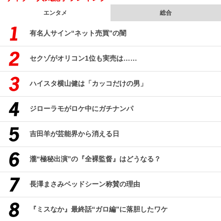
エンタメ
総合
有名人サイン“ネット売買”の闇
セクゾがオリコン1位も実売は……
ハイスタ横山健は「カッコだけの男」
ジローラモがロケ中にガチナンパ
吉田羊が芸能界から消える日
瀧“極秘出演”の『全裸監督』はどうなる？
長澤まさみベッドシーン称賛の理由
『ミスなか』最終話“ガロ編”に落胆したワケ