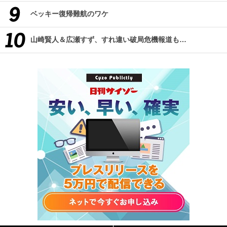
ベッキー復帰難航のワケ
山崎賢人＆広瀬すず、すれ違い破局危機報道も…