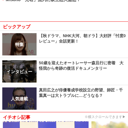
ピックアップ
【秋ドラマ、NHK大河、朝ドラ】大好評「忖度0
レビュー」全話更新！
特集
50歳を迎えたオートレーサー森且行に密着 大
怪我から奇跡の復活ドキュメンタリー
インタビュー
真田広之が俳優養成学校設立の野望、師匠・千
葉真一は大トラブルに…どうなる？
人気連載
イチオシ記事
※横スクロールできます▶