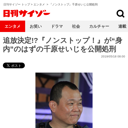
日刊サイゾー トップ
>
エンタメ
>
『ノンストップ』千原せいじ公開処刑
日刊サイゾー
エンタメ
お笑い
ドラマ
社会
カルチャー
連載
追放決定!?『ノンストップ！』が“身
内”のはずの千原せいじを公開処刑
2019/05/18 08:00