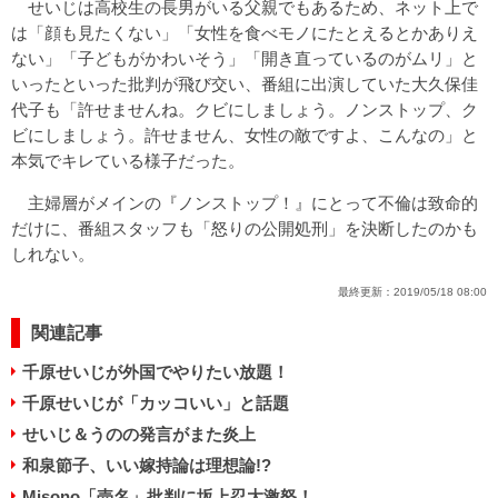
せいじは高校生の長男がいる父親でもあるため、ネット上で
は「顔も見たくない」「女性を食べモノにたとえるとかありえ
ない」「子どもがかわいそう」「開き直っているのがムリ」と
いったといった批判が飛び交い、番組に出演していた大久保佳
代子も「許せませんね。クビにしましょう。ノンストップ、ク
ビにしましょう。許せません、女性の敵ですよ、こんなの」と
本気でキレている様子だった。
主婦層がメインの『ノンストップ！』にとって不倫は致命的
だけに、番組スタッフも「怒りの公開処刑」を決断したのかも
しれない。
最終更新：
2019/05/18 08:00
関連記事
千原せいじが外国でやりたい放題！
千原せいじが「カッコいい」と話題
せいじ＆うのの発言がまた炎上
和泉節子、いい嫁持論は理想論!?
Misono「売名」批判に坂上忍大激怒！