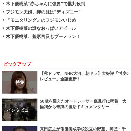
木下優樹菜“赤ちゃんに強要”で批判殺到
フジモン夫婦、絆の源は“ディズニー”
『モニタリング』のフジモンいじめ
木下優樹菜の謎なおっぱいアピール
木下優樹菜、整形言及もブーメラン！
ピックアップ
【秋ドラマ、NHK大河、朝ドラ】大好評「忖度0
レビュー」全話更新！
特集
50歳を迎えたオートレーサー森且行に密着 大
怪我から奇跡の復活ドキュメンタリー
インタビュー
真田広之が俳優養成学校設立の野望、師匠・千