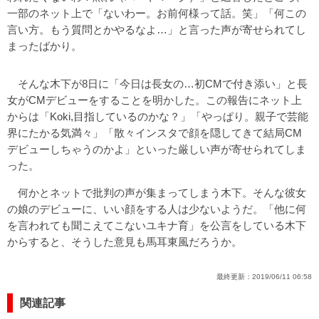
一部のネット上で「ないわー。お前何様って話。笑」「何この
言い方。もう質問とかやるなよ…」と言った声が寄せられてし
まったばかり。
そんな木下が8日に「今日は長女の…初CMで付き添い」と長
女がCMデビューをすることを明かした。この報告にネット上
からは「Koki,目指しているのかな？」「やっぱり。親子で芸能
界にたかる気満々」「散々インスタで顔を隠してきて結局CM
デビューしちゃうのかよ」といった厳しい声が寄せられてしま
った。
何かとネットで批判の声が集まってしまう木下。そんな彼女
の娘のデビューに、いい顔をする人は少ないようだ。「他に何
を言われても聞こえてこないユキナ育」を公言をしている木下
からすると、そうした意見も馬耳東風だろうか。
最終更新：
2019/06/11 06:58
関連記事