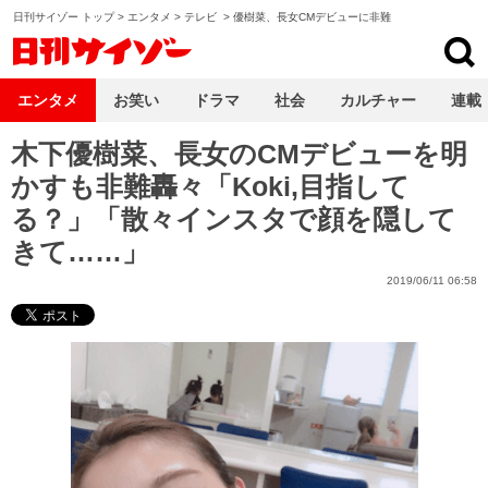
日刊サイゾー トップ
>
エンタメ
>
テレビ
>
優樹菜、長女CMデビューに非難
日刊サイゾー
エンタメ
お笑い
ドラマ
社会
カルチャー
連載
木下優樹菜、長女のCMデビューを明
かすも非難轟々「Koki,目指して
る？」「散々インスタで顔を隠して
きて……」
2019/06/11 06:58