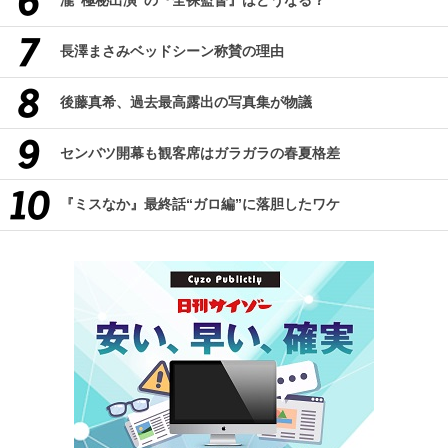
瀧“極秘出演”の『全裸監督』はどうなる？
長澤まさみベッドシーン称賛の理由
後藤真希、過去最高露出の写真集が物議
センバツ開幕も観客席はガラガラの春夏格差
『ミスなか』最終話“ガロ編”に落胆したワケ