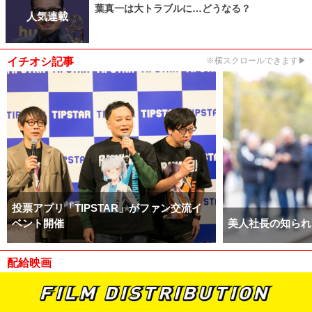
葉真一は大トラブルに…どうなる？
人気連載
イチオシ記事
※横スクロールできます▶
投票アプリ「TIPSTAR」がファン交流イ
ベント開催
美人社長の知られ
配給映画