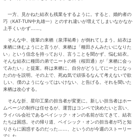
一方、見かねた結衣も残業をするように。すると、婚約者の
巧（KAT-TUN中丸雄一）とのすれ違いが増えてしまいなかなか
上手くいかず……。
そんな中、後輩の来栖（泉澤祐希）が倒れてしまう。結衣は
来栖に休むようにと言うが、来栖は「種田さんみたいになりた
い」という信念を持っており、言うことを聞かず、悩む結衣。
そんな結衣に種田の弟でニートの柊（桜田通）が「来栖に会っ
てみたい」と提案。柊は来栖に、自分がどうしてにーとになっ
たのかを説明。その上で、死ぬ気で頑張るなんて考えないで欲
しい、僕のようになってはいけない、と告げる。それを聞いた
来栖は改心する。
そんな折、星印工業の担当者が変更に。新しい担当者はホー
ムページの制作は任せるが、運営はコンペで決めたいと言い、
ライバル会社であるベイシック・オンの名前が出てきて、結衣
たちは困惑。その帰り道、ベイシック・オンの担当者が巧と知
りさらに困惑するのだった……、というのが今週のストーリー
でした。