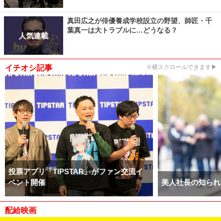
真田広之が俳優養成学校設立の野望、師匠・千
葉真一は大トラブルに…どうなる？
人気連載
イチオシ記事
※横スクロールできます▶
投票アプリ「TIPSTAR」がファン交流イ
ベント開催
美人社長の知られ
配給映画