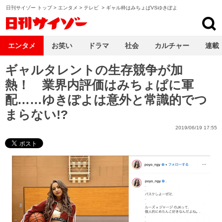
日刊サイゾー トップ
>
エンタメ
>
テレビ
>
ギャル枠はみちょぱVSゆきぽよ
日刊サイゾー
エンタメ
お笑い
ドラマ
社会
カルチャー
連載
ギャルタレントの生存競争が加
熱！ 業界内評価はみちょぱに軍
配……ゆきぽよは意外と常識的でつ
まらない!?
2019/06/19 17:55