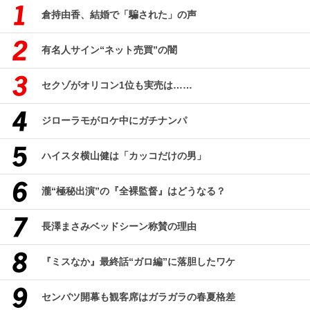
倉持由香、結婚で「騙された」の声
有名人サイン“ネット売買”の闇
セクゾがオリコン1位も実売は……
ジローラモがロケ中にガチナンパ
ハイスタ横山健は「カッコだけの男」
瀧“極秘出演”の『全裸監督』はどうなる？
長澤まさみベッドシーン称賛の理由
『ミスなか』最終話“ガロ編”に落胆したワケ
センバツ開幕も観客席はガラガラの春夏格差