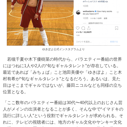
ゆきぽよ公式インスタグラムより
若槻千夏や木下優樹菜の時代から、バラエティー番組の世界
にはつねに1人や2人の“旬なギャルタレント”が存在している。
最近であれば「みちょぱ」こと池田美優や「ゆきぽよ」こと木
村有希が“旬なギャルタレント”となるだろう。あるいは、見た
目はそこまでギャルではないが、藤田ニコルなども同様の立ち
位置となる。
「ここ数年のバラエティー番組は30代〜40代以上のおじさん芸
人がメインの出演者となることが多く、そんな中で“イマドキの
流行に詳しい人”という役割でギャルタレントが求められる。そ
れに、テレビの視聴者には、地方のギャル文化やヤンキー文化