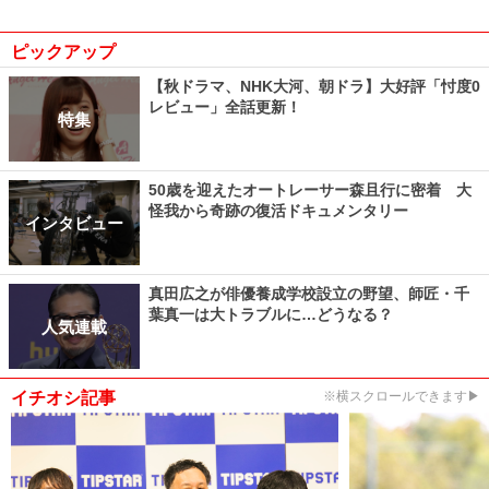
ピックアップ
【秋ドラマ、NHK大河、朝ドラ】大好評「忖度0
レビュー」全話更新！
特集
50歳を迎えたオートレーサー森且行に密着 大
怪我から奇跡の復活ドキュメンタリー
インタビュー
真田広之が俳優養成学校設立の野望、師匠・千
葉真一は大トラブルに…どうなる？
人気連載
イチオシ記事
※横スクロールできます▶