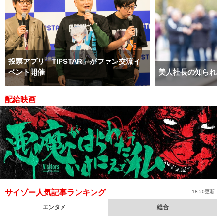
投票アプリ「TIPSTAR」がファン交流イ
ベント開催
美人社長の知られ
配給映画
サイゾー人気記事ランキング
18:20更新
エンタメ
総合