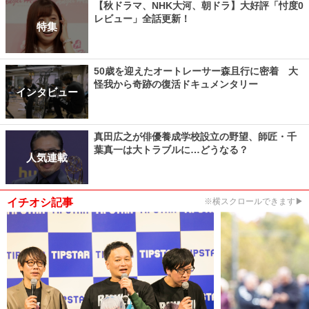
【秋ドラマ、NHK大河、朝ドラ】大好評「忖度0
レビュー」全話更新！
特集
50歳を迎えたオートレーサー森且行に密着 大
怪我から奇跡の復活ドキュメンタリー
インタビュー
真田広之が俳優養成学校設立の野望、師匠・千
葉真一は大トラブルに…どうなる？
人気連載
イチオシ記事
※横スクロールできます▶