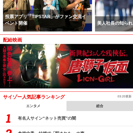
投票アプリ「TIPSTAR」がファン交流イ
ベント開催
美人社長の知られ
配給映画
サイゾー人気記事ランキング
03:20更新
エンタメ
総合
有名人サイン“ネット売買”の闇