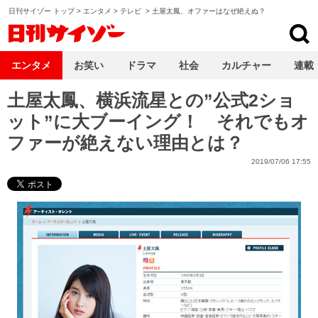
日刊サイゾー トップ
>
エンタメ
>
テレビ
>
土屋太鳳、オファーはなぜ絶えぬ？
日刊サイゾー
エンタメ
お笑い
ドラマ
社会
カルチャー
連載
土屋太鳳、横浜流星との”公式2ショ
ット”に大ブーイング！ それでもオ
ファーが絶えない理由とは？
2019/07/06 17:55