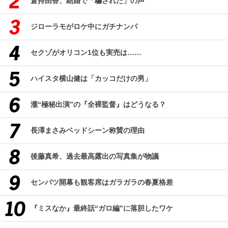
倉持由香、結婚で「騙された」の声
ジローラモがロケ中にガチナンパ
セクゾがオリコン1位も実売は……
ハイスタ横山健は「カッコだけの男」
瀧“極秘出演”の『全裸監督』はどうなる？
長澤まさみベッドシーン称賛の理由
後藤真希、過去最高露出の写真集が物議
センバツ開幕も観客席はガラガラの春夏格差
『ミスなか』最終話“ガロ編”に落胆したワケ