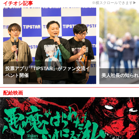
イチオシ記事
※横スクロールできます▶
投票アプリ「TIPSTAR」がファン交流イ
ベント開催
美人社長の知られ
配給映画