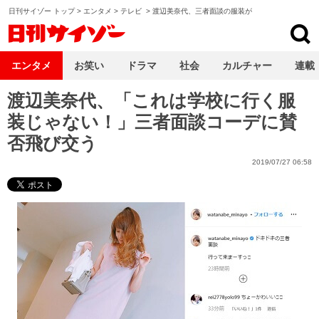
日刊サイゾー トップ
>
エンタメ
>
テレビ
>
渡辺美奈代、三者面談の服装が
日刊サイゾー
エンタメ
お笑い
ドラマ
社会
カルチャー
連載
渡辺美奈代、「これは学校に行く服
装じゃない！」三者面談コーデに賛
否飛び交う
2019/07/27 06:58