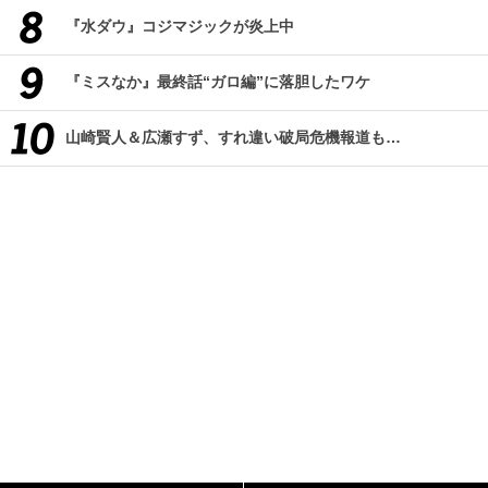
『水ダウ』コジマジックが炎上中
『ミスなか』最終話“ガロ編”に落胆したワケ
山崎賢人＆広瀬すず、すれ違い破局危機報道も…