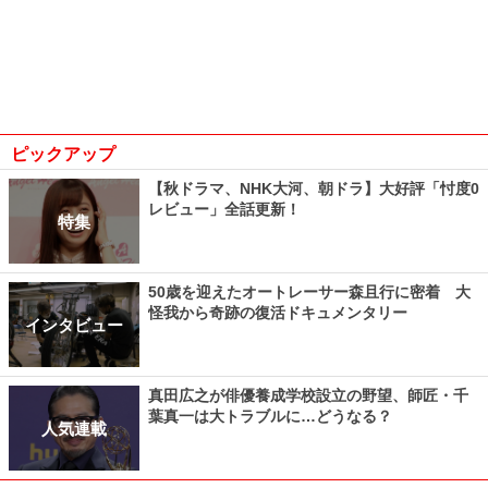
ピックアップ
【秋ドラマ、NHK大河、朝ドラ】大好評「忖度0
レビュー」全話更新！
特集
50歳を迎えたオートレーサー森且行に密着 大
怪我から奇跡の復活ドキュメンタリー
インタビュー
真田広之が俳優養成学校設立の野望、師匠・千
葉真一は大トラブルに…どうなる？
人気連載