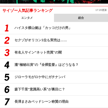
サイゾー人気記事ランキング
17:20更新
エンタメ
総合
ハイスタ横山健は「カッコだけの男」
セクゾがオリコン1位も実売は……
有名人サイン“ネット売買”の闇
瀧“極秘出演”の『全裸監督』はどうなる？
ジローラモがロケ中にガチナンパ
森下千里“意識高い系”が裏目に？
長澤まさみベッドシーン称賛の理由