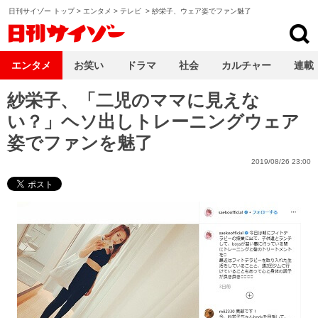
日刊サイゾー トップ
>
エンタメ
>
テレビ
>
紗栄子、ウェア姿でファン魅了
日刊サイゾー
エンタメ
お笑い
ドラマ
社会
カルチャー
連載
紗栄子、「二児のママに見えな
い？」ヘソ出しトレーニングウェア
姿でファンを魅了
2019/08/26 23:00