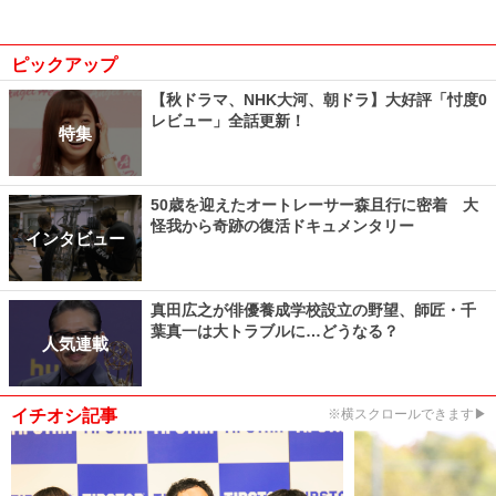
ピックアップ
【秋ドラマ、NHK大河、朝ドラ】大好評「忖度0
レビュー」全話更新！
特集
50歳を迎えたオートレーサー森且行に密着 大
怪我から奇跡の復活ドキュメンタリー
インタビュー
真田広之が俳優養成学校設立の野望、師匠・千
葉真一は大トラブルに…どうなる？
人気連載
イチオシ記事
※横スクロールできます▶