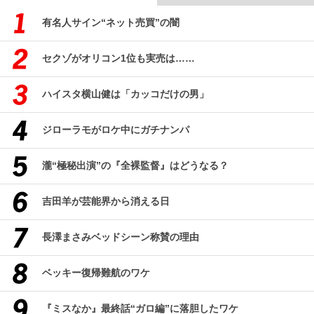
有名人サイン“ネット売買”の闇
セクゾがオリコン1位も実売は……
ハイスタ横山健は「カッコだけの男」
ジローラモがロケ中にガチナンパ
瀧“極秘出演”の『全裸監督』はどうなる？
吉田羊が芸能界から消える日
長澤まさみベッドシーン称賛の理由
ベッキー復帰難航のワケ
『ミスなか』最終話“ガロ編”に落胆したワケ