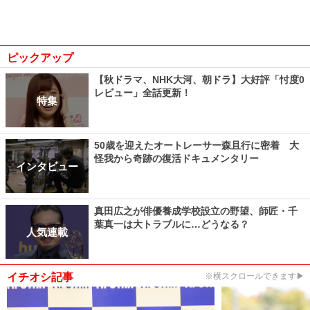
ピックアップ
【秋ドラマ、NHK大河、朝ドラ】大好評「忖度0
レビュー」全話更新！
特集
50歳を迎えたオートレーサー森且行に密着 大
怪我から奇跡の復活ドキュメンタリー
インタビュー
真田広之が俳優養成学校設立の野望、師匠・千
葉真一は大トラブルに…どうなる？
人気連載
イチオシ記事
※横スクロールできます▶