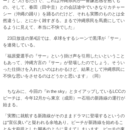
ー』とつけるだけで、これは沖縄県民が一番嫌悪感を抱くも
の。そして、春田（田中圭）との会話途中でいきなりカチャー
シー（沖縄の踊り）を踊るのだけど、それも実際のものとは全
然違うし、とにかく雑すぎる。まるで沖縄県民を馬鹿にしてい
るように見えて、本当に不快でした」
23日放送の第4話では、卓球をするシーンで黒澤が「サー」
を連発している。
「福原愛選手の『サー』という掛け声を引用したいということ
もあって、沖縄方言の『サー』が登場したのでしょう。そうい
った仕掛けを入れたいのはわかるけど、結果として沖縄県民に
不快な思いをさせるのはどうかと思います」（同）
ちなみに、今回の『in the sky』とタイアップしているLCCの
ピーチは、今年12月から東京（成田）ー石垣の新路線の運行が
始まる。
「実際に就航する新路線がそのままドラマに登場するというの
は“宣伝臭い”と疑われる余地あり。ピーチが新路線を始めるこ
とを大前提とした脚本のように見えてしまいます。ピーチの東