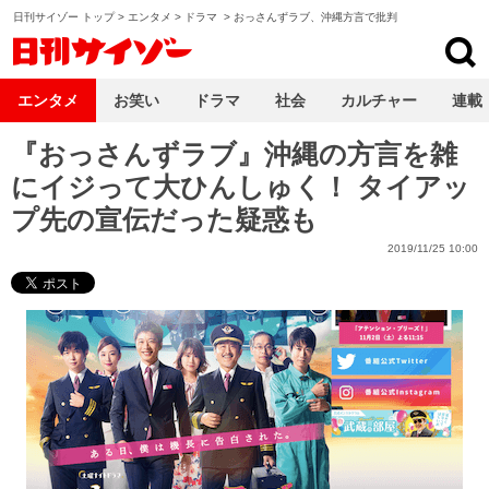
日刊サイゾー トップ
>
エンタメ
>
ドラマ
>
おっさんずラブ、沖縄方言で批判
日刊サイゾー
エンタメ
お笑い
ドラマ
社会
カルチャー
連載
『おっさんずラブ』沖縄の方言を雑
にイジって大ひんしゅく！ タイアッ
プ先の宣伝だった疑惑も
2019/11/25 10:00