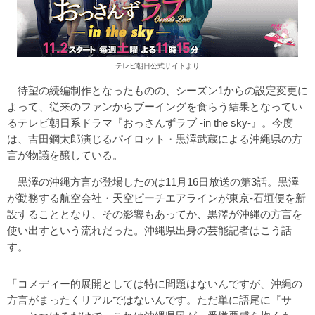
テレビ朝日公式サイトより
待望の続編制作となったものの、シーズン1からの設定変更に
よって、従来のファンからブーイングを食らう結果となってい
るテレビ朝日系ドラマ『おっさんずラブ -in the sky-』。今度
は、吉田鋼太郎演じるパイロット・黒澤武蔵による沖縄県の方
言が物議を醸している。
黒澤の沖縄方言が登場したのは11月16日放送の第3話。黒澤
が勤務する航空会社・天空ピーチエアラインが東京-石垣便を新
設することとなり、その影響もあってか、黒澤が沖縄の方言を
使い出すという流れだった。沖縄県出身の芸能記者はこう話
す。
「コメディー的展開としては特に問題はないんですが、沖縄の
方言がまったくリアルではないんです。ただ単に語尾に『サ