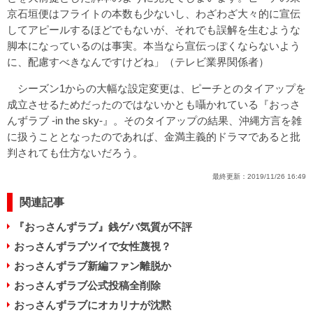
京石垣便はフライトの本数も少ないし、わざわざ大々的に宣伝
してアピールするほどでもないが、それでも誤解を生むような
脚本になっているのは事実。本当なら宣伝っぽくならないよう
に、配慮すべきなんですけどね」（テレビ業界関係者）
シーズン1からの大幅な設定変更は、ピーチとのタイアップを
成立させるためだったのではないかとも囁かれている『おっさ
んずラブ -in the sky-』。そのタイアップの結果、沖縄方言を雑
に扱うこととなったのであれば、金満主義的ドラマであると批
判されても仕方ないだろう。
最終更新：
2019/11/26 16:49
関連記事
『おっさんずラブ』銭ゲバ気質が不評
おっさんずラブツイで女性蔑視？
おっさんずラブ新編ファン離脱か
おっさんずラブ公式投稿全削除
おっさんずラブにオカリナが沈黙