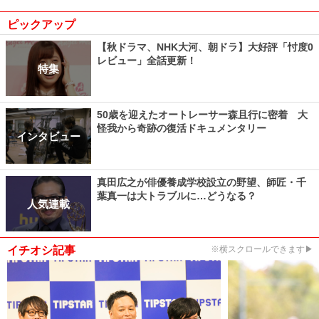
ピックアップ
【秋ドラマ、NHK大河、朝ドラ】大好評「忖度0
レビュー」全話更新！
特集
50歳を迎えたオートレーサー森且行に密着 大
怪我から奇跡の復活ドキュメンタリー
インタビュー
真田広之が俳優養成学校設立の野望、師匠・千
葉真一は大トラブルに…どうなる？
人気連載
イチオシ記事
※横スクロールできます▶