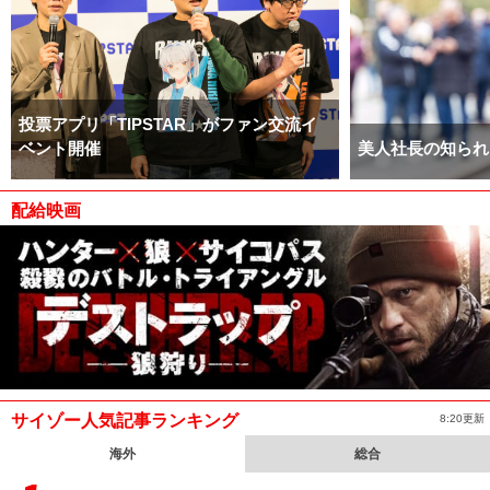
投票アプリ「TIPSTAR」がファン交流イ
ベント開催
美人社長の知られ
配給映画
サイゾー人気記事ランキング
8:20更新
海外
総合