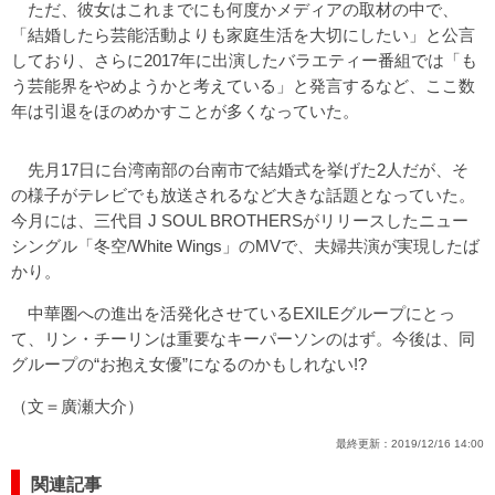
ただ、彼女はこれまでにも何度かメディアの取材の中で、
「結婚したら芸能活動よりも家庭生活を大切にしたい」と公言
しており、さらに2017年に出演したバラエティー番組では「も
う芸能界をやめようかと考えている」と発言するなど、ここ数
年は引退をほのめかすことが多くなっていた。
先月17日に台湾南部の台南市で結婚式を挙げた2人だが、そ
の様子がテレビでも放送されるなど大きな話題となっていた。
今月には、三代目 J SOUL BROTHERSがリリースしたニュー
シングル「冬空/White Wings」のMVで、夫婦共演が実現したば
かり。
中華圏への進出を活発化させているEXILEグループにとっ
て、リン・チーリンは重要なキーパーソンのはず。今後は、同
グループの“お抱え女優”になるのかもしれない!?
（文＝廣瀬大介）
最終更新：
2019/12/16 14:00
関連記事