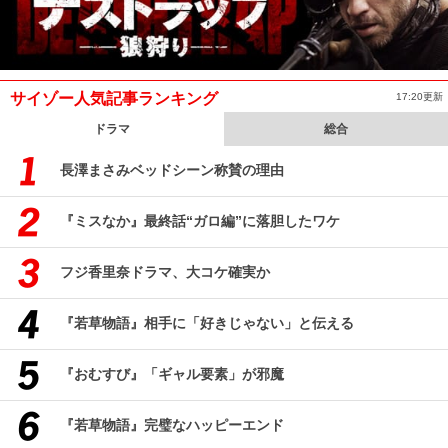
サイゾー人気記事ランキング
17:20更新
ドラマ
総合
長澤まさみベッドシーン称賛の理由
『ミスなか』最終話“ガロ編”に落胆したワケ
フジ香里奈ドラマ、大コケ確実か
『若草物語』相手に「好きじゃない」と伝える
『おむすび』「ギャル要素」が邪魔
『若草物語』完璧なハッピーエンド