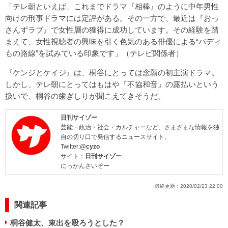
「テレ朝といえば、これまでドラマ『相棒』のように中年男性
向けの刑事ドラマには定評がある。その一方で、最近は『おっ
さんずラブ』で女性層の獲得に成功しています。その経験を踏
まえて、女性視聴者の興味を引く色気のある俳優による“バディ
もの路線”を試みている印象です」（テレビ関係者）
『ケンジとケイジ』は、桐谷にとっては念願の初主演ドラマ。
しかし、テレ朝にとってはもはや『不協和音』の露払いという
扱いで、桐谷の歯ぎしりが聞こえてきそうだ。
日刊サイゾー
芸能・政治・社会・カルチャーなど、さまざまな情報を独
自の切り口で発信するニュースサイト。
Twitter:
@cyzo
サイト：
日刊サイゾー
にっかんさいぞー
最終更新：
2020/02/23 22:00
関連記事
桐谷健太、東出を殴ろうとした？