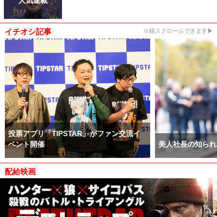
イチオシ記事
※横スクロールできます▶
投票アプリ「TIPSTAR」がファン交流イ
ベント開催
美人社長の知られ
配給映画