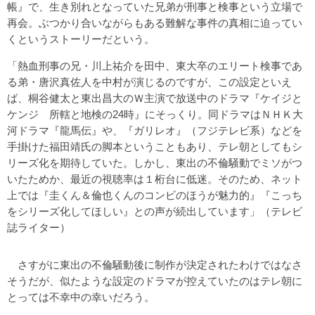
帳』で、生き別れとなっていた兄弟が刑事と検事という立場で
再会。ぶつかり合いながらもある難解な事件の真相に迫ってい
くというストーリーだという。
「熱血刑事の兄・川上祐介を田中、東大卒のエリート検事であ
る弟・唐沢真佐人を中村が演じるのですが、この設定といえ
ば、桐谷健太と東出昌大のＷ主演で放送中のドラマ『ケイジと
ケンジ 所轄と地検の24時』にそっくり。同ドラマはＮＨＫ大
河ドラマ『龍馬伝』や、『ガリレオ』（フジテレビ系）などを
手掛けた福田靖氏の脚本ということもあり、テレ朝としてもシ
リーズ化を期待していた。しかし、東出の不倫騒動でミソがつ
いたためか、最近の視聴率は１桁台に低迷。そのため、ネット
上では『圭くん＆倫也くんのコンビのほうが魅力的』『こっち
をシリーズ化してほしい』との声が続出しています」（テレビ
誌ライター）
さすがに東出の不倫騒動後に制作が決定されたわけではなさ
そうだが、似たような設定のドラマが控えていたのはテレ朝に
とっては不幸中の幸いだろう。