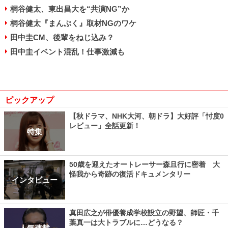
桐谷健太、東出昌大を“共演NG”か
桐谷健太『まんぷく』取材NGのワケ
田中圭CM、後輩をねじ込み？
田中圭イベント混乱！仕事激減も
ピックアップ
【秋ドラマ、NHK大河、朝ドラ】大好評「忖度0
レビュー」全話更新！
特集
50歳を迎えたオートレーサー森且行に密着 大
怪我から奇跡の復活ドキュメンタリー
インタビュー
真田広之が俳優養成学校設立の野望、師匠・千
葉真一は大トラブルに…どうなる？
人気連載