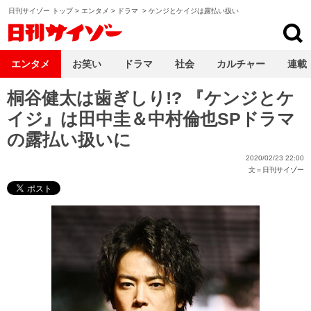
日刊サイゾー トップ
>
エンタメ
>
ドラマ
>
ケンジとケイジは露払い扱い
日刊サイゾー
エンタメ
お笑い
ドラマ
社会
カルチャー
連載
桐谷健太は歯ぎしり!? 『ケンジとケ
イジ』は田中圭＆中村倫也SPドラマ
の露払い扱いに
2020/02/23 22:00
文＝
日刊サイゾー