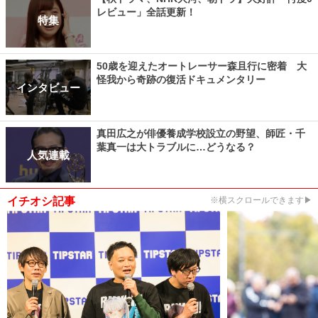
レビュー」全話更新！
特集
50歳を迎えたオートレーサー森且行に密着 大
怪我から奇跡の復活ドキュメンタリー
インタビュー
真田広之が俳優養成学校設立の野望、師匠・千
葉真一は大トラブルに…どうなる？
人気連載
イチオシ記事
※横スクロールできます▶