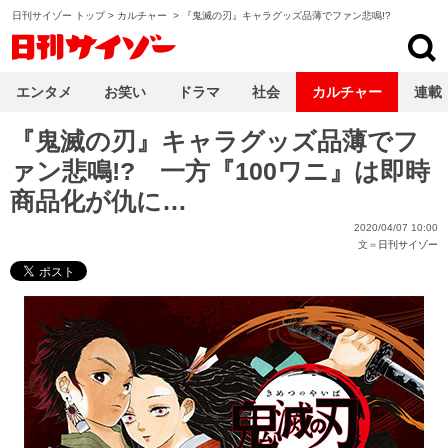
日刊サイゾー トップ
>
カルチャー
>
『鬼滅の刃』キャラグッズ品薄でファン悲鳴!?
日刊サイゾー
エンタメ
お笑い
ドラマ
社会
カルチャー
連載
『鬼滅の刃』キャラグッズ品薄でフ
ァン悲鳴!? 一方『100ワニ』は即時
商品化が仇に…
2020/04/07 10:00
文＝
日刊サイゾー