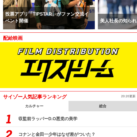
投票アプリ「TIPSTAR」がファン交流イ
ベント開催
美人社長の知られ
配給映画
サイゾー人気記事ランキング
20:20更新
カルチャー
総合
収監前ラッパーD.O悪党の美学
コナンと金田一少年はなぜ差がついた？