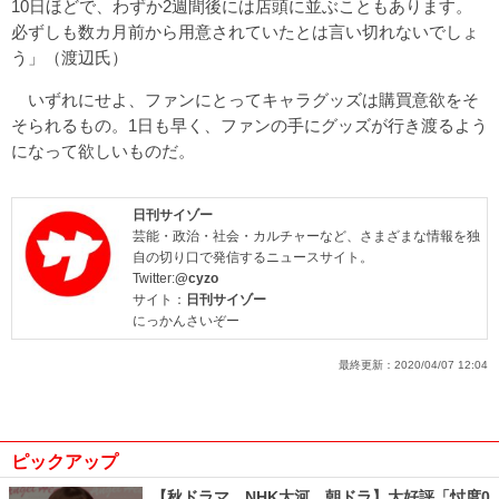
10日ほどで、わずか2週間後には店頭に並ぶこともあります。
必ずしも数カ月前から用意されていたとは言い切れないでしょ
う」（渡辺氏）
いずれにせよ、ファンにとってキャラグッズは購買意欲をそ
そられるもの。1日も早く、ファンの手にグッズが行き渡るよう
になって欲しいものだ。
日刊サイゾー
芸能・政治・社会・カルチャーなど、さまざまな情報を独
自の切り口で発信するニュースサイト。
Twitter:
@cyzo
サイト：
日刊サイゾー
にっかんさいぞー
最終更新：
2020/04/07 12:04
ピックアップ
【秋ドラマ、NHK大河、朝ドラ】大好評「忖度0