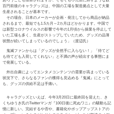
百円前後のキャラグッズは、中国の工場を製造拠点として大量
生産されることが基本です。
その場合、日本のメーカーが企画・発注してから商品が納品
されるまで、最短でも1.5カ月～2カ月ほどかかります。中国で
は新型コロナウイルスの影響で今年の1月頃から操業を停止して
いた工場も多く、生産がストップしていたため、グッズの品薄
状態が続いてしまっているのでしょう」（渡辺氏）
鬼滅ファンからは「グッズが全然手に入らない！」「待てど
も待てども入荷してくれない」と不満の声が続出する事態にま
で発展している。
外出自粛によってエンタメコンテンツの需要が高まっている
状況下で、さらなるファンの獲得も見込める『鬼滅』にとって
も、グッズの供給不足は手痛い。
キャラグッズといえば、今年3月20日に最終回を迎えた、き
くちゆうき氏のTwitterマンガ『100日後に死ぬワニ』の騒動も記
憶に新しい。完結するや否や、書籍化やポップアップストアの