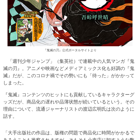
『鬼滅の刃』公式ポータルサイトより
「週刊少年ジャンプ」（集英社）で連載中の人気マンガ『鬼
滅の刃』。アニメや映画などメディアミックス化も好調の『鬼
滅』だが、このコロナ禍でその勢いにも「待った」がかかって
しまった。
『鬼滅』コンテンツのヒットにも貢献しているキャラクターグ
ッズだが、商品化の遅れや品薄状態が続いているという。その
理由について、流通ジャーナリストの渡辺広明氏は次のように
話す。
「大手出版社の作品は、版権の問題で商品化に時間がかかるで
あろうことも推察されますが、そもそも小売店に卸すような数