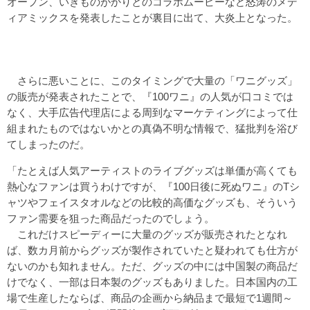
オープン、いきものがかりとのコラボムービーなど怒涛のメデ
ィアミックスを発表したことが裏目に出て、大炎上となった。
さらに悪いことに、このタイミングで大量の「ワニグッズ」
の販売が発表されたことで、『100ワニ』の人気が口コミでは
なく、大手広告代理店による周到なマーケティングによって仕
組まれたものではないかとの真偽不明な情報で、猛批判を浴び
てしまったのだ。
「たとえば人気アーティストのライブグッズは単価が高くても
熱心なファンは買うわけですが、『100日後に死ぬワニ』のTシ
ャツやフェイスタオルなどの比較的高価なグッズも、そういう
ファン需要を狙った商品だったのでしょう。
これだけスピーディーに大量のグッズが販売されたとなれ
ば、数カ月前からグッズが製作されていたと疑われても仕方が
ないのかも知れません。ただ、グッズの中には中国製の商品だ
けでなく、一部は日本製のグッズもありました。日本国内の工
場で生産したならば、商品の企画から納品まで最短で1週間～